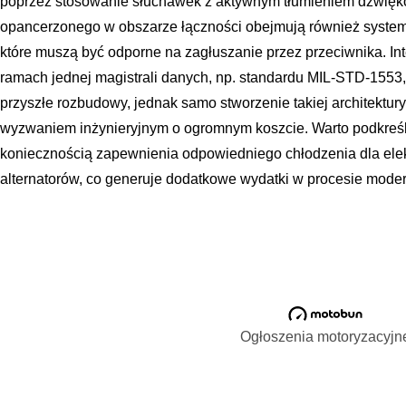
poprzez stosowanie słuchawek z aktywnym tłumieniem dźwiękó
opancerzonego w obszarze łączności obejmują również systemy n
które muszą być odporne na zagłuszanie przez przeciwnika. In
ramach jednej magistrali danych, np. standardu MIL-STD-1553,
przyszłe rozbudowy, jednak samo stworzenie takiej architektury
wyzwaniem inżynieryjnym o ogromnym koszcie. Warto podkreślić
koniecznością zapewnienia odpowiedniego chłodzenia dla elek
alternatorów, co generuje dodatkowe wydatki w procesie modern
Ogłoszenia motoryzacyjn