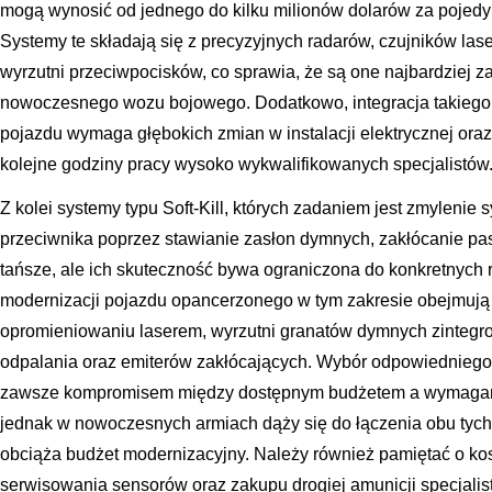
mogą wynosić od jednego do kilku milionów dolarów za pojedy
Systemy te składają się z precyzyjnych radarów, czujników la
wyrzutni przeciwpocisków, co sprawia, że są one najbardziej 
nowoczesnego wozu bojowego. Dodatkowo, integracja takiego s
pojazdu wymaga głębokich zmian w instalacji elektrycznej ora
kolejne godziny pracy wysoko wykwalifikowanych specjalistów
Z kolei systemy typu Soft-Kill, których zadaniem jest zmylen
przeciwnika poprzez stawianie zasłon dymnych, zakłócanie pa
tańsze, ale ich skuteczność bywa ograniczona do konkretnych
modernizacji pojazdu opancerzonego w tym zakresie obejmują
opromieniowaniu laserem, wyrzutni granatów dymnych zinteg
odpalania oraz emiterów zakłócających. Wybór odpowiedniego 
zawsze kompromisem między dostępnym budżetem a wymaga
jednak w nowoczesnych armiach dąży się do łączenia obu tych 
obciąża budżet modernizacyjny. Należy również pamiętać o kosz
serwisowania sensorów oraz zakupu drogiej amunicji specjali