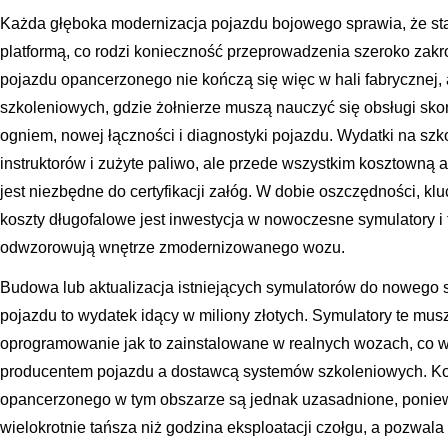
Każda głęboka modernizacja pojazdu bojowego sprawia, że staj
platformą, co rodzi konieczność przeprowadzenia szeroko zakr
pojazdu opancerzonego nie kończą się więc w hali fabrycznej,
szkoleniowych, gdzie żołnierze muszą nauczyć się obsługi s
ogniem, nowej łączności i diagnostyki pojazdu. Wydatki na szk
instruktorów i zużyte paliwo, ale przede wszystkim kosztowną a
jest niezbędne do certyfikacji załóg. W dobie oszczędności,
koszty długofalowe jest inwestycja w nowoczesne symulatory i 
odwzorowują wnętrze zmodernizowanego wozu.
Budowa lub aktualizacja istniejących symulatorów do noweg
pojazdu to wydatek idący w miliony złotych. Symulatory te mu
oprogramowanie jak to zainstalowane w realnych wozach, co 
producentem pojazdu a dostawcą systemów szkoleniowych. Ko
opancerzonego w tym obszarze są jednak uzasadnione, poniew
wielokrotnie tańsza niż godzina eksploatacji czołgu, a pozwala