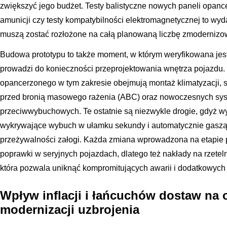
zwiększyć jego budżet. Testy balistyczne nowych paneli opance
amunicji czy testy kompatybilności elektromagnetycznej to wyda
muszą zostać rozłożone na całą planowaną liczbę zmoderniz
Budowa prototypu to także moment, w którym weryfikowana jest
prowadzi do konieczności przeprojektowania wnętrza pojazdu.
opancerzonego w tym zakresie obejmują montaż klimatyzacji, s
przed bronią masowego rażenia (ABC) oraz nowoczesnych sy
przeciwwybuchowych. Te ostatnie są niezwykle drogie, gdyż wy
wykrywające wybuch w ułamku sekundy i automatycznie gaszące
przeżywalności załogi. Każda zmiana wprowadzona na etapie pr
poprawki w seryjnych pojazdach, dlatego też nakłady na rzete
która pozwala uniknąć kompromitujących awarii i dodatkowych 
Wpływ inflacji i łańcuchów dostaw na 
modernizacji uzbrojenia