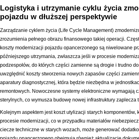
Logistyka i utrzymanie cyklu życia z
pojazdu w dłuższej perspektywie
Zarządzanie cyklem życia (Life Cycle Management) zmoderniz
zrozumienia pełnego obrazu finansowego takiej operacji. Częst
koszty modernizacji pojazdu opancerzonego są niwelowane pr
późniejszego utrzymania, zwłaszcza jeśli w procesie moderniza
podzespołów, do których części zamienne są drogie i trudno do
uwzględnić koszty stworzenia nowych zapasów części zamienny
aparatury diagnostycznej, która będzie niezbędna w jednostka
remontowych. Nowoczesne systemy elektroniczne wymagają c
sterylnych, co wymusza budowę nowej infrastruktury zaplecza 
Kolejnym aspektem jest koszt utylizacji starych komponentów,
procesie modernizacji, co w przypadku materiałów niebezpieczn
ciecze techniczne w starych wozach, może generować dodatko
pojazdu opancerzonego obejmują również aktualizację dokumenta