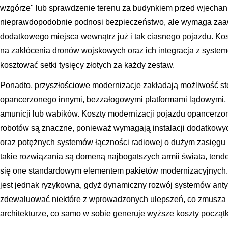
wzgórze" lub sprawdzenie terenu za budynkiem przed wjechan
nieprawdopodobnie podnosi bezpieczeństwo, ale wymaga zaaw
dodatkowego miejsca wewnątrz już i tak ciasnego pojazdu. K
na zakłócenia dronów wojskowych oraz ich integracja z sys
kosztować setki tysięcy złotych za każdy zestaw.
Ponadto, przyszłościowe modernizacje zakładają możliwość st
opancerzonego innymi, bezzałogowymi platformami lądowymi, k
amunicji lub wabików. Koszty modernizacji pojazdu opancerzon
robotów są znaczne, ponieważ wymagają instalacji dodatkowyc
oraz potężnych systemów łączności radiowej o dużym zasięgu 
takie rozwiązania są domeną najbogatszych armii świata, tende
się one standardowym elementem pakietów modernizacyjnych. 
jest jednak ryzykowna, gdyż dynamiczny rozwój systemów an
zdewaluować niektóre z wprowadzonych ulepszeń, co zmusza d
architekturze, co samo w sobie generuje wyższe koszty począt