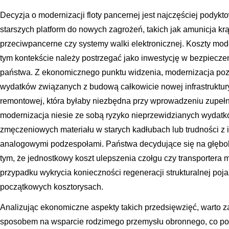
Decyzja o modernizacji floty pancernej jest najczęściej pody
starszych platform do nowych zagrożeń, takich jak amunicja k
przeciwpancerne czy systemy walki elektronicznej. Koszty mo
tym kontekście należy postrzegać jako inwestycję w bezpiecze
państwa. Z ekonomicznego punktu widzenia, modernizacja poz
wydatków związanych z budową całkowicie nowej infrastruktury 
remontowej, która byłaby niezbędna przy wprowadzeniu zupełn
modernizacja niesie ze sobą ryzyko nieprzewidzianych wydatkó
zmęczeniowych materiału w starych kadłubach lub trudności z in
analogowymi podzespołami. Państwa decydujące się na głębok
tym, że jednostkowy koszt ulepszenia czołgu czy transportera
przypadku wykrycia konieczności regeneracji strukturalnej po
początkowych kosztorysach.
Analizując ekonomiczne aspekty takich przedsięwzięć, warto z
sposobem na wsparcie rodzimego przemysłu obronnego, co po