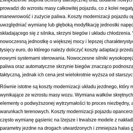
prowadzi do wzrostu masy całkowitej pojazdu, co z kolei nega
manewrowość i zużycie paliwa. Koszty modernizacji pojazdu
uwzględniać wymianę lub głęboką modyfikację jednostki napędo
składającego się z silnika, skrzyni biegów i układu chłodzenia
nowoczesną jednostkę o większej mocy i lepszej charakterystyc
tysięcy euro, do którego należy doliczyć koszty adaptacji przedz
nowymi systemami sterowania. Nowoczesne silniki wysokopręż
paliwa oraz automatyczne skrzynie biegów znacząco podnoszą 
taktyczną, jednak ich cena jest wielokrotnie wyższa od starsz
Równie istotne są koszty modernizacji układu jezdnego, który
wynikające ze wzrostu masy wozu. Wymiana wałków skrętnych,
elementy o podwyższonej wytrzymałości to proces niezbędny, a
warunkach terenowych. Koszty modernizacji pojazdu opancerz
często wymianę gąsienic na lżejsze i trwalsze modele z nakł
parametry jezdne na drogach utwardzonych i zmniejsza hałas