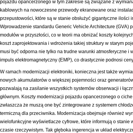
pojazdu opancerzonego w tym zakresie są związane z wymianą
kablowych na nowoczesne przewody ekranowane oraz instalac
przepustowości, które są w stanie obsłużyć gigantyczne ilości 
Wprowadzenie standardu Generic Vehicle Architecture (GVA)
modułów w przyszłości, co w teorii ma obniżać koszty kolejnyc
koszt zaprojektowania i wdrożenia takiej struktury w starym poj
musi być odporna nie tylko na trudne warunki atmosferyczne i 
impuls elektromagnetyczny (EMP), co drastycznie podnosi ce
W ramach modernizacji elektroniki, konieczna jest także wymi
nowych akumulatorów o większej pojemności oraz generatorów
pozwalają na zasilanie wszystkich systemów obserwacji i łącz
głównym. Koszty modernizacji pojazdu opancerzonego o ciche 
zwłaszcza że muszą one być zintegrowane z systemem chłodzen
termiczną dla przeciwnika. Modernizacja obejmuje również wym
wielofunkcyjne wyświetlacze cyfrowe, które informują o stani
czasie rzeczywistym. Tak głęboka ingerencja w układ elektryczn