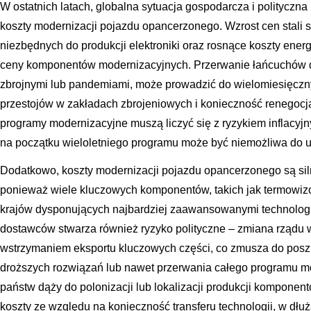
W ostatnich latach, globalna sytuacja gospodarcza i polityc
koszty modernizacji pojazdu opancerzonego. Wzrost cen stali s
niezbędnych do produkcji elektroniki oraz rosnące koszty energ
ceny komponentów modernizacyjnych. Przerwanie łańcuchów 
zbrojnymi lub pandemiami, może prowadzić do wielomiesięczny
przestojów w zakładach zbrojeniowych i konieczność renegocja
programy modernizacyjne muszą liczyć się z ryzykiem inflacyjn
na początku wieloletniego programu może być niemożliwa do u
Dodatkowo, koszty modernizacji pojazdu opancerzonego są sil
ponieważ wiele kluczowych komponentów, takich jak termowizory
krajów dysponujących najbardziej zaawansowanymi technolog
dostawców stwarza również ryzyko polityczne – zmiana rządu
wstrzymaniem eksportu kluczowych części, co zmusza do posz
droższych rozwiązań lub nawet przerwania całego programu mod
państw dąży do polonizacji lub lokalizacji produkcji kompone
koszty ze względu na konieczność transferu technologii, w dłu