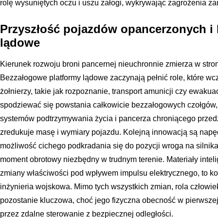
rolę wysuniętych oczu i uszu załogi, wykrywając zagrożenia za
Przyszłość pojazdów opancerzonych i
lądowe
Kierunek rozwoju broni pancernej nieuchronnie zmierza w stronę
Bezzałogowe platformy lądowe zaczynają pełnić role, które wc
żołnierzy, takie jak rozpoznanie, transport amunicji czy ewak
spodziewać się powstania całkowicie bezzałogowych czołgów, 
systemów podtrzymywania życia i pancerza chroniącego przedzia
zredukuje masę i wymiary pojazdu. Kolejną innowacją są napęd
możliwość cichego podkradania się do pozycji wroga na silnik
moment obrotowy niezbędny w trudnym terenie. Materiały inte
zmiany właściwości pod wpływem impulsu elektrycznego, to kol
inżynieria wojskowa. Mimo tych wszystkich zmian, rola człowie
pozostanie kluczowa, choć jego fizyczna obecność w pierwszej 
przez zdalne sterowanie z bezpiecznej odległości.