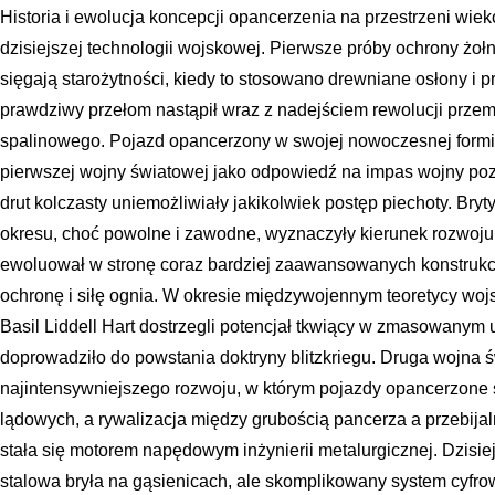
Historia i ewolucja koncepcji opancerzenia na przestrzeni wi
dzisiejszej technologii wojskowej. Pierwsze próby ochrony żoł
sięgają starożytności, kiedy to stosowano drewniane osłony i 
prawdziwy przełom nastąpił wraz z nadejściem rewolucji przem
spalinowego. Pojazd opancerzony w swojej nowoczesnej formie
pierwszej wojny światowej jako odpowiedź na impas wojny poz
drut kolczasty uniemożliwiały jakikolwiek postęp piechoty. Bryty
okresu, choć powolne i zawodne, wyznaczyły kierunek rozwoju,
ewoluował w stronę coraz bardziej zaawansowanych konstrukcj
ochronę i siłę ognia. W okresie międzywojennym teoretycy woj
Basil Liddell Hart dostrzegli potencjał tkwiący w zmasowanym 
doprowadziło do powstania doktryny blitzkriegu. Druga wojna
najintensywniejszego rozwoju, w którym pojazdy opancerzone 
lądowych, a rywalizacja między grubością pancerza a przebij
stała się motorem napędowym inżynierii metalurgicznej. Dzisie
stalowa bryła na gąsienicach, ale skomplikowany system cyfrow