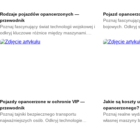
Rodzaje pojazdów opancerzonych —
Pojazd opancerz
przewodnik
Poznaj fascynują
Poznaj fascynujący świat technologii wojskowej i
bojowych. Odkryj s
odkryj kluczowe różnice między maszynami.
technologii. Ten k
Sprawdź jakie funkcje pełnią nowoczesne pojazdy
Twoją wiedzę.
opancerzone.
Pojazdy opancerzone w ochronie VIP —
Jakie są koszty 
przewodnik
opancerzonego?
Poznaj tajniki bezpiecznego transportu
Poznaj realne wyd
najważniejszych osób. Odkryj technologie
własnej maszyny bo
stosowane w nowoczesnych autach. Sprawdź jak
zaplanuj swój budż
chronić życie na drodze.
teraz.