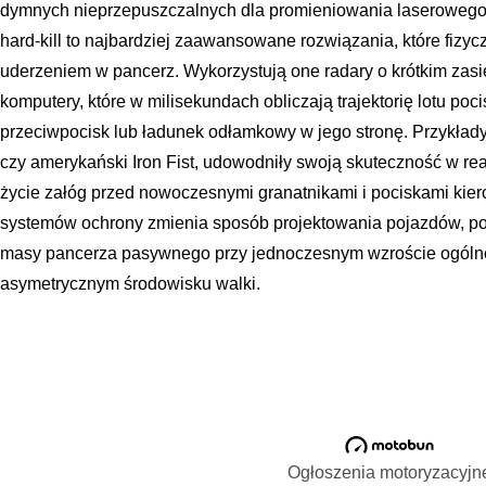
dymnych nieprzepuszczalnych dla promieniowania laserowego 
hard-kill to najbardziej zaawansowane rozwiązania, które fizyc
uderzeniem w pancerz. Wykorzystują one radary o krótkim zas
komputery, które w milisekundach obliczają trajektorię lotu poc
przeciwpocisk lub ładunek odłamkowy w jego stronę. Przykłady 
czy amerykański Iron Fist, udowodniły swoją skuteczność w rea
życie załóg przed nowoczesnymi granatnikami i pociskami ki
systemów ochrony zmienia sposób projektowania pojazdów, p
masy pancerza pasywnego przy jednoczesnym wzroście ogól
asymetrycznym środowisku walki.
Ogłoszenia motoryzacyjn