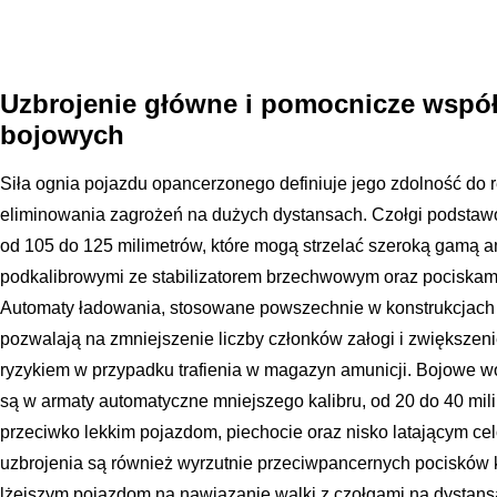
Uzbrojenie główne i pomocnicze wsp
bojowych
Siła ognia pojazdu opancerzonego definiuje jego zdolność do r
eliminowania zagrożeń na dużych dystansach. Czołgi podstawo
od 105 do 125 milimetrów, które mogą strzelać szeroką gamą a
podkalibrowymi ze stabilizatorem brzechwowym oraz pociskam
Automaty ładowania, stosowane powszechnie w konstrukcjach 
pozwalają na zmniejszenie liczby członków załogi i zwiększeni
ryzykiem w przypadku trafienia w magazyn amunicji. Bojowe 
są w armaty automatyczne mniejszego kalibru, od 20 do 40 mil
przeciwko lekkim pojazdom, piechocie oraz nisko latającym 
uzbrojenia są również wyrzutnie przeciwpancernych pocisków 
lżejszym pojazdom na nawiązanie walki z czołgami na dystans