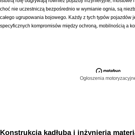
Istotną rolę odgrywają również pojazdy inżynieryjne, mostowe 
choć nie uczestniczą bezpośrednio w wymianie ognia, są niez
całego ugrupowania bojowego. Każdy z tych typów pojazdów j
specyficznych kompromisów między ochroną, mobilnością a kosz
Ogłoszenia motoryzacyjn
Konstrukcja kadłuba i inżynieria mater