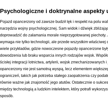
Psychologiczne i doktrynalne aspekty 
Pojazd opancerzony od zawsze budził lęk i respekt na polu wal
narzędzia wojny psychologicznej. Sam widok i dźwięk zbliżają
doprowadzić do załamania morale nieprzygotowanej piechoty.
wymaga nie tylko technologii, ale przede wszystkim właściwej d
wiele przykładów, gdzie nowoczesne pojazdy opancerzone był
dowodzenia lub braku wsparcia innych rodzajów wojsk. Wspó
ścisłej integracji lotnictwa, artylerii, wojsk zmechanizowanych
opancerzony nie jest samotną wyspą, lecz elementem większe
ograniczeń, takich jak potrzeba stałego zaopatrzenia czy podatn
równie ważne jak znajomość jego atutów. Ostatecznie o sukces
między technologią a ludzkim intelektem, który potrafi wykorz
sposób.