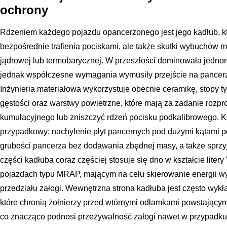
ochrony
Rdzeniem każdego pojazdu opancerzonego jest jego kadłub, kt
bezpośrednie trafienia pociskami, ale także skutki wybuchów m
jądrowej lub termobarycznej. W przeszłości dominowała jednor
jednak współczesne wymagania wymusiły przejście na pancer
Inżynieria materiałowa wykorzystuje obecnie ceramikę, stopy t
gęstości oraz warstwy powietrzne, które mają za zadanie rozpr
kumulacyjnego lub zniszczyć rdzeń pocisku podkalibrowego. Ksz
przypadkowy; nachylenie płyt pancernych pod dużymi kątami 
grubości pancerza bez dodawania zbędnej masy, a także sprzy
części kadłuba coraz częściej stosuje się dno w kształcie lite
pojazdach typu MRAP, mającym na celu skierowanie energii wy
przedziału załogi. Wewnętrzna strona kadłuba jest często wy
które chronią żołnierzy przed wtórnymi odłamkami powstający
co znacząco podnosi przeżywalność załogi nawet w przypadku 