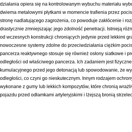
działania opiera się na kontrolowanym wybuchu materiału w
dwiema metalowymi płytkami w momencie trafienia przez pocisk. 
stronę nadlatującego zagrożenia, co powoduje zakłócenie i ro
drastycznie zmniejszając jego zdolność penetracji. Istnieją ró
od wczesnych konstrukcji chroniących jedynie przed lekkimi g
nowoczesne systemy zdolne do przeciwdziałania ciężkim poc
pancerza reaktywnego stosuje się również osłony siatkowe i 
odległości od właściwego pancerza. Ich zadaniem jest fizyczn
kumulacyjnego przed jego detonacją lub spowodowanie, że wy
odległości, co czyni go nieskutecznym. Innym rodzajem ochro
wykonane z gumy lub lekkich kompozytów, które chronią wrażli
pojazdu przed odłamkami artyleryjskimi i lżejszą bronią strzele