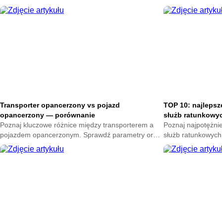
Transporter opancerzony vs pojazd
TOP 10: najlepsz
opancerzony — porównanie
służb ratunkowy
Poznaj kluczowe różnice między transporterem a
Poznaj najpotężni
pojazdem opancerzonym. Sprawdź parametry oraz
służb ratunkowych
przeznaczenie obu maszyn. Wybierz najlepsze
zadań specjalnych
rozwiązanie.
bezpieczeństwa i 