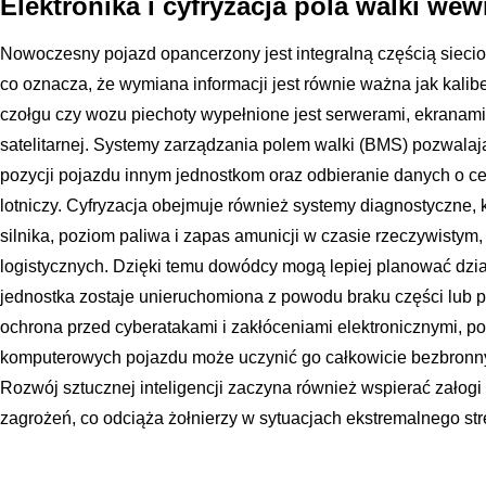
Elektronika i cyfryzacja pola walki we
Nowoczesny pojazd opancerzony jest integralną częścią siec
co oznacza, że wymiana informacji jest równie ważna jak kali
czołgu czy wozu piechoty wypełnione jest serwerami, ekranam
satelitarnej. Systemy zarządzania polem walki (BMS) pozwala
pozycji pojazdu innym jednostkom oraz odbieranie danych o ce
lotniczy. Cyfryzacja obejmuje również systemy diagnostyczne, k
silnika, poziom paliwa i zapas amunicji w czasie rzeczywistym,
logistycznych. Dzięki temu dowódcy mogą lepiej planować działa
jednostka zostaje unieruchomiona z powodu braku części lub 
ochrona przed cyberatakami i zakłóceniami elektronicznymi, 
komputerowych pojazdu może uczynić go całkowicie bezbron
Rozwój sztucznej inteligencji zaczyna również wspierać załogi w 
zagrożeń, co odciąża żołnierzy w sytuacjach ekstremalnego st