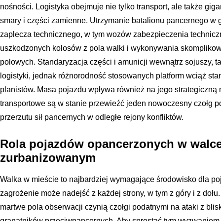
nośności. Logistyka obejmuje nie tylko transport, ale także gi
smary i części zamienne. Utrzymanie batalionu pancernego 
zaplecza technicznego, w tym wozów zabezpieczenia technic
uszkodzonych kolosów z pola walki i wykonywania skomplik
polowych. Standaryzacja części i amunicji wewnątrz sojuszy, t
logistyki, jednak różnorodność stosowanych platform wciąż s
planistów. Masa pojazdu wpływa również na jego strategiczną 
transportowe są w stanie przewieźć jeden nowoczesny czołg 
przerzutu sił pancernych w odległe rejony konfliktów.
Rola pojazdów opancerzonych w walce
zurbanizowanym
Walka w mieście to najbardziej wymagające środowisko dla p
zagrożenie może nadejść z każdej strony, w tym z góry i z dołu.
martwe pola obserwacji czynią czołgi podatnymi na ataki z blis
granatników przeciwpancernych. Aby sprostać tym wyzwaniom, 