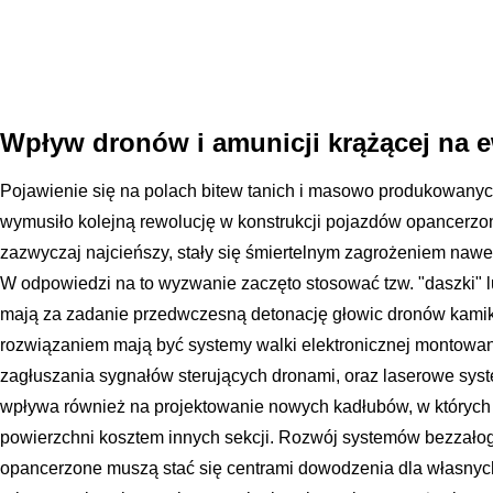
Wpływ dronów i amunicji krążącej na 
Pojawienie się na polach bitew tanich i masowo produkowanyc
wymusiło kolejną rewolucję w konstrukcji pojazdów opancerzony
zazwyczaj najcieńszy, stały się śmiertelnym zagrożeniem nawe
W odpowiedzi na to wyzwanie zaczęto stosować tzw. "daszki" l
mają za zadanie przedwczesną detonację głowic dronów kami
rozwiązaniem mają być systemy walki elektronicznej montowa
zagłuszania sygnałów sterujących dronami, oraz laserowe sys
wpływa również na projektowanie nowych kadłubów, w których
powierzchni kosztem innych sekcji. Rozwój systemów bezzało
opancerzone muszą stać się centrami dowodzenia dla własnych