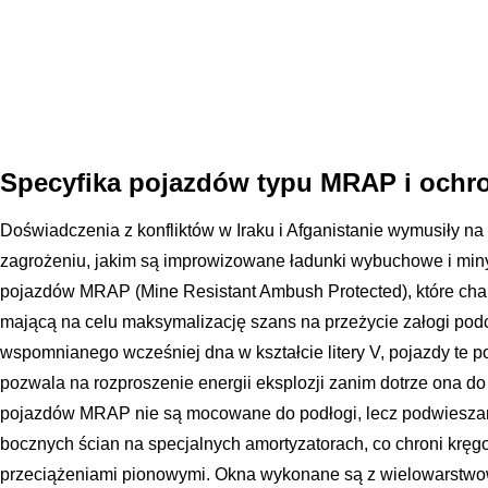
Specyfika pojazdów typu MRAP i ochr
Doświadczenia z konfliktów w Iraku i Afganistanie wymusiły na 
zagrożeniu, jakim są improwizowane ładunki wybuchowe i miny 
pojazdów MRAP (Mine Resistant Ambush Protected), które cha
mającą na celu maksymalizację szans na przeżycie załogi po
wspomnianego wcześniej dna w kształcie litery V, pojazdy te p
pozwala na rozproszenie energii eksplozji zanim dotrze ona do
pojazdów MRAP nie są mocowane do podłogi, lecz podwiesza
bocznych ścian na specjalnych amortyzatorach, co chroni kręg
przeciążeniami pionowymi. Okna wykonane są z wielowarstwo