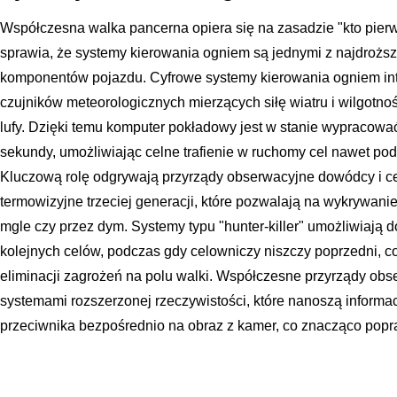
Współczesna walka pancerna opiera się na zasadzie "kto pierws
sprawia, że systemy kierowania ogniem są jednymi z najdrożs
komponentów pojazdu. Cyfrowe systemy kierowania ogniem int
czujników meteorologicznych mierzących siłę wiatru i wilgotno
lufy. Dzięki temu komputer pokładowy jest w stanie wypraco
sekundy, umożliwiając celne trafienie w ruchomy cel nawet pod
Kluczową rolę odgrywają przyrządy obserwacyjne dowódcy i c
termowizyjne trzeciej generacji, które pozwalają na wykrywani
mgle czy przez dym. Systemy typu "hunter-killer" umożliwiają
kolejnych celów, podczas gdy celowniczy niszczy poprzedni, 
eliminacji zagrożeń na polu walki. Współczesne przyrządy obs
systemami rozszerzonej rzeczywistości, które nanoszą informac
przeciwnika bezpośrednio na obraz z kamer, co znacząco popr