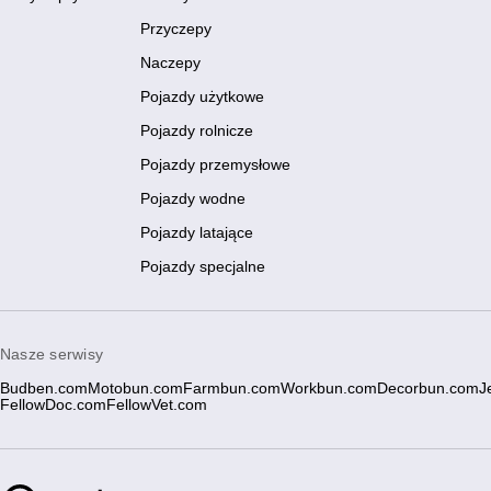
Przyczepy
Naczepy
Pojazdy użytkowe
Pojazdy rolnicze
Pojazdy przemysłowe
Pojazdy wodne
Pojazdy latające
Pojazdy specjalne
Nasze serwisy
Budben.com
Motobun.com
Farmbun.com
Workbun.com
Decorbun.com
J
FellowDoc.com
FellowVet.com