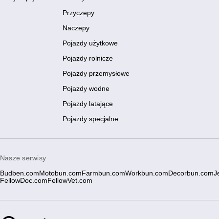
Przyczepy
Naczepy
Pojazdy użytkowe
Pojazdy rolnicze
Pojazdy przemysłowe
Pojazdy wodne
Pojazdy latające
Pojazdy specjalne
Nasze serwisy
Budben.com
Motobun.com
Farmbun.com
Workbun.com
Decorbun.com
J
FellowDoc.com
FellowVet.com