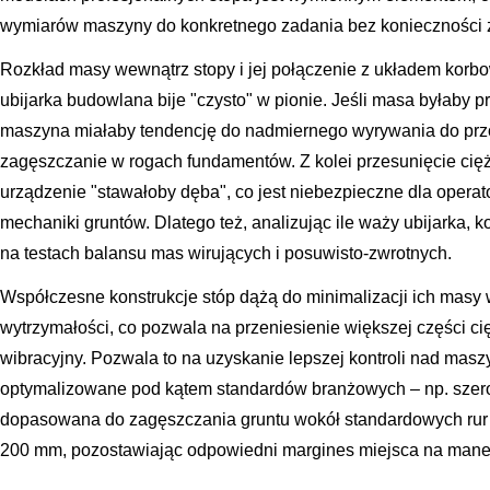
wymiarów maszyny do konkretnego zadania bez konieczności
Rozkład masy wewnątrz stopy i jej połączenie z układem korb
ubijarka budowlana bije "czysto" w pionie. Jeśli masa byłaby 
maszyna miałaby tendencję do nadmiernego wyrywania do przo
zagęszczanie w rogach fundamentów. Z kolei przesunięcie cię
urządzenie "stawałoby dęba", co jest niebezpieczne dla operat
mechaniki gruntów. Dlatego też, analizując ile waży ubijarka, k
na testach balansu mas wirujących i posuwisto-zwrotnych.
Współczesne konstrukcje stóp dążą do minimalizacji ich masy
wytrzymałości, co pozwala na przeniesienie większej części cię
wibracyjny. Pozwala to na uzyskanie lepszej kontroli nad mas
optymalizowane pod kątem standardów branżowych – np. szero
dopasowana do zagęszczania gruntu wokół standardowych rur 
200 mm, pozostawiając odpowiedni margines miejsca na man