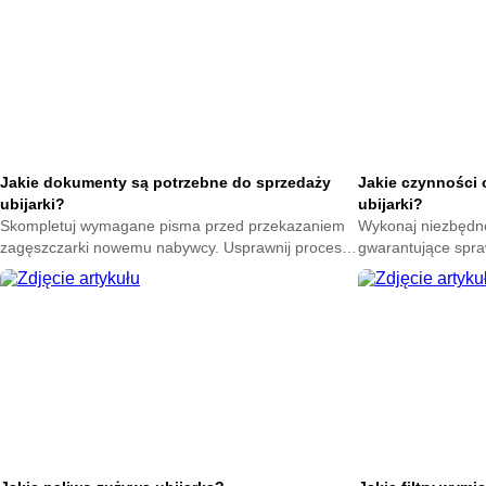
Jakie dokumenty są potrzebne do sprzedaży
Jakie czynności 
ubijarki?
ubijarki?
Skompletuj wymagane pisma przed przekazaniem
Wykonaj niezbędn
zagęszczarki nowemu nabywcy. Usprawnij proces
gwarantujące spra
transakcji i miej pewność poprawnego
Poznaj etapy trosk
sfinalizowania umowy.
przestojów na bud