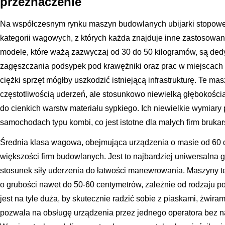
przeznaczenie
Na współczesnym rynku maszyn budowlanych ubijarki stopowe 
kategorii wagowych, z których każda znajduje inne zastosowan
modele, które ważą zazwyczaj od 30 do 50 kilogramów, są d
zagęszczania podsypek pod krawężniki oraz prac w miejscach o
ciężki sprzęt mógłby uszkodzić istniejącą infrastrukturę. Te m
częstotliwością uderzeń, ale stosunkowo niewielką głębokością
do cienkich warstw materiału sypkiego. Ich niewielkie wymiary
samochodach typu kombi, co jest istotne dla małych firm brukar
Średnia klasa wagowa, obejmująca urządzenia o masie od 60 do
większości firm budowlanych. Jest to najbardziej uniwersalna g
stosunek siły uderzenia do łatwości manewrowania. Maszyny te
o grubości nawet do 50-60 centymetrów, zależnie od rodzaju 
jest na tyle duża, by skutecznie radzić sobie z piaskami, żwira
pozwala na obsługę urządzenia przez jednego operatora bez n