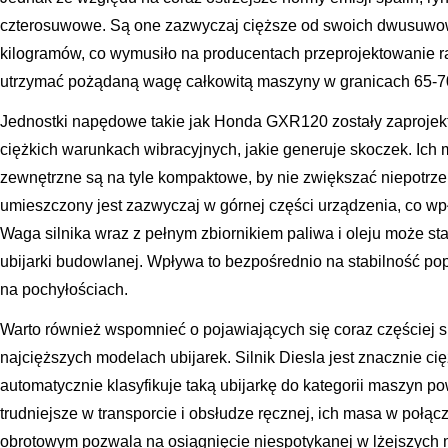
czterosuwowe. Są one zazwyczaj cięższe od swoich dwusuwo
kilogramów, co wymusiło na producentach przeprojektowanie r
utrzymać pożądaną wagę całkowitą maszyny w granicach 65-7
Jednostki napędowe takie jak Honda GXR120 zostały zaprojekt
ciężkich warunkach wibracyjnych, jakie generuje skoczek. Ich
zewnętrzne są na tyle kompaktowe, by nie zwiększać niepotrzeb
umieszczony jest zazwyczaj w górnej części urządzenia, co wp
Waga silnika wraz z pełnym zbiornikiem paliwa i oleju może s
ubijarki budowlanej. Wpływa to bezpośrednio na stabilność p
na pochyłościach.
Warto również wspomnieć o pojawiających się coraz częściej s
najcięższych modelach ubijarek. Silnik Diesla jest znacznie c
automatycznie klasyfikuje taką ubijarkę do kategorii maszyn 
trudniejsze w transporcie i obsłudze ręcznej, ich masa w poł
obrotowym pozwala na osiągnięcie niespotykanej w lżejszych m