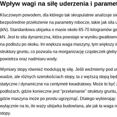
Wpływ wagi na siłę uderzenia i parame
Kluczowym powodem, dla którego tak skrupulatnie analizuje się 
bezpośrednie przełożenie na parametry robocze, takie jak siła
(kN). Standardowa ubijarka o masie około 65-70 kilogramów ge
kN. Jest to siła dynamiczna, która powstaje w wyniku gwałt
na podłożu po skoku. Im większa waga maszyny, tym większy i
struktury gruntu, co pozwala na reorganizację cząsteczek gleby
powietrza oraz nadmiaru wody.
Wymiary stopy również modulują tę siłę. Jeśli weźmiemy pod u
wadze, ale różnych szerokościach stopy, ta z węższą stopą bę
statyczne i dynamiczne na centymetr kwadratowy. Może to być 
podłożach, gdzie konieczne jest "przełamanie" struktury gruntu
gdzie maszyna może po prostu ugrzęznąć. Dlatego wybierając u
wyłącznie na to, ile waży ubijarka budowlana, ale jak ta waga 
stopy.