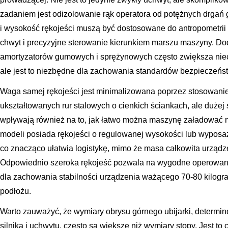
zadaniem jest odizolowanie rąk operatora od potężnych drgań
i wysokość rękojeści muszą być dostosowane do antropometrii
chwyt i precyzyjne sterowanie kierunkiem marszu maszyny. 
amortyzatorów gumowych i sprężynowych często zwiększa niec
ale jest to niezbędne dla zachowania standardów bezpieczeństw
Waga samej rękojeści jest minimalizowana poprzez stosowanie 
ukształtowanych rur stalowych o cienkich ściankach, ale duże
wpływają również na to, jak łatwo można maszynę załadować
modeli posiada rękojeści o regulowanej wysokości lub wyposa
co znacząco ułatwia logistykę, mimo że masa całkowita urządz
Odpowiednio szeroka rękojeść pozwala na wygodne operowani
dla zachowania stabilności urządzenia ważącego 70-80 kilog
podłożu.
Warto zauważyć, że wymiary obrysu górnego ubijarki, determin
silnika i uchwytu, często są większe niż wymiary stopy. Jest to 