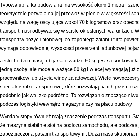
Typowa ubijarka budowlana ma wysokość około 1 metra i szero
teoretycznie pozwala na jej przewóz w pionie w większości 
względu na wagę oscylującą wokół 70 kilogramów oraz obecno
transport musi odbywać się w ściśle określonych warunkach. 
transport w pozycji pionowej, co zapobiega zalaniu filtra powiet
wymaga odpowiedniej wysokości przestrzeni ładunkowej pojaz
Jeśli chodzi o masę, ubijarka o wadze 60 kg jest stosunkowo ł
jedną osobę, ale modele ważące 80 kg i więcej wymagają już
pracowników lub użycia windy załadowczej. Wiele nowoczesn
specjalne rolki transportowe, które pozwalają na ich przemies
podobnie jak walizkę podróżną. To rozwiązanie znacząco niwe
podczas logistyki wewnątrz magazynu czy na placu budowy.
Wymiary stopy również mają znaczenie podczas transportu. S
że maszyna stabilnie stoi na podłożu samochodu, ale podczas
zabezpieczona pasami transportowymi. Duża masa skupiona na