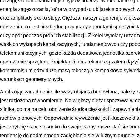
do zagęszczania konkretnych typów podłoży. W mechanice gru
energia zagęszczania, która w przypadku ubijarek stopowych 
oraz amplitudy skoku stopy. Cięższa maszyna generuje większ
uderzenia, co jest niezbędne przy pracy z gruntami spoistymi, tak
duży opór podczas prób ich stabilizacji. Z kolei wymiary urząd
wąskich wykopach kanalizacyjnych, fundamentowych czy podcz
telekomunikacyjnych, gdzie każda dodatkowa jednostka szer
operowanie sprzętem. Projektanci ubijarek muszą zatem dążyć
kompromisu między dużą masą roboczą a kompaktową sylwetką,
warunkach geometrycznych.
Analizując zagadnienie, ile waży ubijarka budowlana, należy z
jest rozłożona równomiernie. Największy ciężar spoczywa w do
silnika, co ma na celu obniżenie środka ciężkości i zapewnien
ruchów pionowych. Odpowiednie wyważenie jest kluczowe dla 
jest zbyt ciężka w stosunku do swojej stopy, może stać się tr
tendencję do nadmiernego zagłębiania się w luźnym gruncie, z