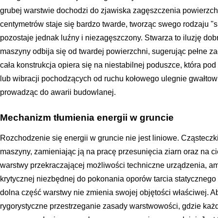
grubej warstwie dochodzi do zjawiska zagęszczenia powierzch
centymetrów staje się bardzo twarde, tworząc swego rodzaju "s
pozostaje jednak luźny i niezagęszczony. Stwarza to iluzję do
maszyny odbija się od twardej powierzchni, sugerując pełne z
cała konstrukcja opiera się na niestabilnej poduszce, która p
lub wibracji pochodzących od ruchu kołowego ulegnie gwałt
prowadząc do awarii budowlanej.
Mechanizm tłumienia energii w gruncie
Rozchodzenie się energii w gruncie nie jest liniowe. Cząsteczk
maszyny, zamieniając ją na pracę przesunięcia ziarn oraz na c
warstwy przekraczającej możliwości techniczne urządzenia, am
krytycznej niezbędnej do pokonania oporów tarcia statycznego 
dolna część warstwy nie zmienia swojej objętości właściwej. A
rygorystyczne przestrzeganie zasady warstwowości, gdzie każda