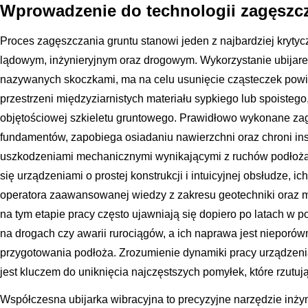
Wprowadzenie do technologii zagęszc
Proces zagęszczania gruntu stanowi jeden z najbardziej kryt
lądowym, inżynieryjnym oraz drogowym. Wykorzystanie ubijar
nazywanych skoczkami, ma na celu usunięcie cząsteczek powi
przestrzeni międzyziarnistych materiału sypkiego lub spoisteg
objętościowej szkieletu gruntowego. Prawidłowo wykonane zag
fundamentów, zapobiega osiadaniu nawierzchni oraz chroni in
uszkodzeniami mechanicznymi wynikającymi z ruchów podłoża.
się urządzeniami o prostej konstrukcji i intuicyjnej obsłudze,
operatora zaawansowanej wiedzy z zakresu geotechniki oraz 
na tym etapie pracy często ujawniają się dopiero po latach w p
na drogach czy awarii rurociągów, a ich naprawa jest nieporów
przygotowania podłoża. Zrozumienie dynamiki pracy urządzenia
jest kluczem do uniknięcia najczęstszych pomyłek, które rzutują 
Współczesna ubijarka wibracyjna to precyzyjne narzędzie inżyni