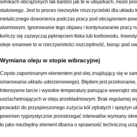
silnikach obciążonych tak bardzo jak te w ubijarkach, może pr
stukowego. Jest to proces niezwykle niszczycielski dla układu
metalicznego dzwonienia podczas pracy pod obciążeniem powi
alarmowym. Ignorowanie tego objawu i kontynuowanie pracy na 
kończy się zazwyczaj pęknięciem tłoka lub korbowodu. Inwest
oleje smarowe to w rzeczywistości oszczędność, biorąc pod u
Wymiana oleju w stopie wibracyjnej
Często zapominanym elementem jest olej znajdujący się w same
smarowania układu uderzeniowego). Błędem jest przekonanie, 
Intensywne tarcie i wysokie temperatury panujące wewnątrz s
uszlachetniających w oleju przekładniowym. Brak regularnej 
prowadzi do przyspieszonego zużycia kół zębatych i sprężyn 
powinien rygorystycznie przestrzegać interwałów wymiany określ
to jako niezbędny element dbania o sprawność techniczną urz