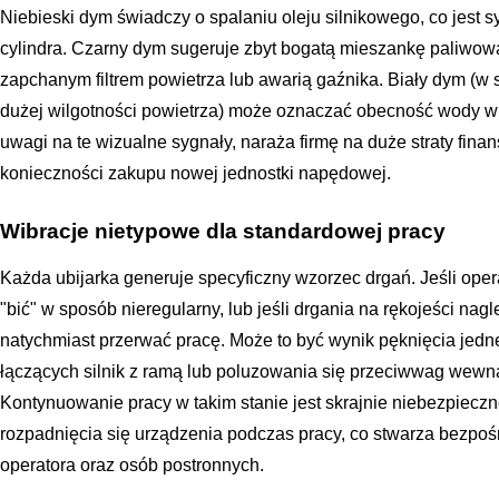
Niebieski dym świadczy o spalaniu oleju silnikowego, co jest s
cylindra. Czarny dym sugeruje zbyt bogatą mieszankę paliw
zapchanym filtrem powietrza lub awarią gaźnika. Biały dym (w 
dużej wilgotności powietrza) może oznaczać obecność wody w p
uwagi na te wizualne sygnały, naraża firmę na duże straty fina
konieczności zakupu nowej jednostki napędowej.
Wibracje nietypowe dla standardowej pracy
Każda ubijarka generuje specyficzny wzorzec drgań. Jeśli ope
"bić" w sposób nieregularny, lub jeśli drgania na rękojeści nagle
natychmiast przerwać pracę. Może to być wynik pęknięcia je
łączących silnik z ramą lub poluzowania się przeciwwag wew
Kontynuowanie pracy w takim stanie jest skrajnie niebezpiecz
rozpadnięcia się urządzenia podczas pracy, co stwarza bezpośr
operatora oraz osób postronnych.