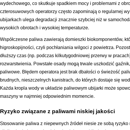
wydechowego, co skutkuje spadkiem mocy i problemami z obro
czterosuwowych operatorzy często zapominają o regularnej wym
ubijarkach ulega degradacji znacznie szybciej niż w samochod
wysokich obrotach i wysokiej temperaturze.
Współczesne paliwa zawierają domieszki biokomponentów, któ
higroskopijności, czyli pochłaniania wilgoci z powietrza. Pozos
dłuższy czas (np. podczas kilkutygodniowej przerwy w pracach)
rozwarstwienia. Powstałe osady mogą trwale uszkodzić gaźnik,
paliwowe. Błędem operatora jest brak dbałości o świeżość pa
brudnych, nieszczelnych kanistrach, do których dostaje się w
Każda kropla wody w układzie paliwowym ubijarki może spow
maszyny w najmniej odpowiednim momencie.
Ryzyko związane z paliwami niskiej jakości
Stosowanie paliwa z niepewnych źródeł niesie ze sobą ryzyko n