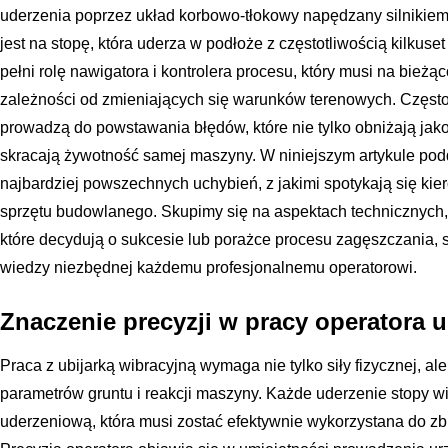
uderzenia poprzez układ korbowo-tłokowy napędzany silnikie
jest na stopę, która uderza w podłoże z częstotliwością kilkuse
pełni rolę nawigatora i kontrolera procesu, który musi na bież
zależności od zmieniających się warunków terenowych. Często 
prowadzą do powstawania błędów, które nie tylko obniżają jak
skracają żywotność samej maszyny. W niniejszym artykule pod
najbardziej powszechnych uchybień, z jakimi spotykają się ki
sprzętu budowlanego. Skupimy się na aspektach technicznych,
które decydują o sukcesie lub porażce procesu zagęszczania, 
wiedzy niezbędnej każdemu profesjonalnemu operatorowi.
Znaczenie precyzji w pracy operatora u
Praca z ubijarką wibracyjną wymaga nie tylko siły fizycznej, a
parametrów gruntu i reakcji maszyny. Każde uderzenie stopy wi
uderzeniową, która musi zostać efektywnie wykorzystana do zbl