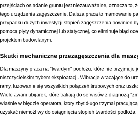
przejściach osiadanie gruntu jest niezauważalne, oznacza to,
tego urządzenia zagęszczenie. Dalsza praca to marnowanie pal
przypadku dużych inwestycji stopień zagęszczenia powinien b
pomocą płyty dynamicznej lub statycznej, co eliminuje błąd oc
projektem budowlanym.
Skutki mechaniczne przezagęszczenia dla masz
Dla maszyny praca na "twardym" podłożu, które nie przyjmuje już
niszczycielskim trybem eksploatacji. Wibracje wracające do
ramy, luzowanie się wszystkich połączeń śrubowych oraz uszk
Wiele awarii ubijarek, które trafiają do serwisów z diagnozą "
właśnie w błędzie operatora, który zbyt długo trzymał pracują
uzyskać niemożliwy do osiągnięcia stopień twardości podłoża.