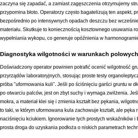
zaczyna się zapadać, a zamiast zagęszczenia otrzymujemy struk
przypomina błoto. Operatorzy często bagatelizują ten aspekt, 
bezpośrednio po intensywnych opadach deszczu bez wcześnie
materiału. Skutkuje to koniecznością kosztownego usuwania 
wypełniania wykopu, co generuje opóźnienia w harmonogramie
Diagnostyka wilgotności w warunkach polowyc
Doświadczony operator powinien potrafić ocenić wilgotność 
przyrządów laboratoryjnych, stosując proste testy organoleptyc
próba "uformowania kuli". Jeśli po ściśnięciu garści gruntu w d
po otwarciu palców, jest on zbyt suchy i wymaga zwilżenia. Jeś
mokra, a materiał klei się i zmienia kształt bez pękania, wilgot
to taki, w którym uformowana kula zachowuje kształt, ale pęka
naciśnięciu kciukiem. Ignorowanie tych prostych wskaźników 
prosta droga do uzyskania podłoża o niskich parametrach tech