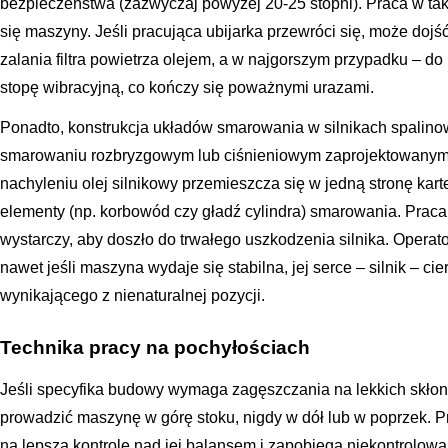
bezpieczeństwa (zazwyczaj powyżej 20-25 stopni). Praca w ta
się maszyny. Jeśli pracująca ubijarka przewróci się, może dojść 
zalania filtra powietrza olejem, a w najgorszym przypadku – do
stopę wibracyjną, co kończy się poważnymi urazami.
Ponadto, konstrukcja układów smarowania w silnikach spalinow
smarowaniu rozbryzgowym lub ciśnieniowym zaprojektowanym 
nachyleniu olej silnikowy przemieszcza się w jedną stronę kar
elementy (np. korbowód czy gładź cylindra) smarowania. Praca
wystarczy, aby doszło do trwałego uszkodzenia silnika. Operato
nawet jeśli maszyna wydaje się stabilna, jej serce – silnik – 
wynikającego z nienaturalnej pozycji.
Technika pracy na pochyłościach
Jeśli specyfika budowy wymaga zagęszczania na lekkich skłon
prowadzić maszynę w górę stoku, nigdy w dół lub w poprzek.
na lepszą kontrolę nad jej balansem i zapobiega niekontrolow