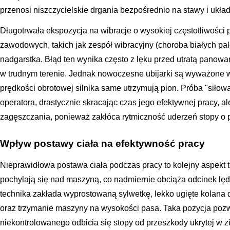
przenosi niszczycielskie drgania bezpośrednio na stawy i ukła
Długotrwała ekspozycja na wibracje o wysokiej częstotliwośc
zawodowych, takich jak zespół wibracyjny (choroba białych pa
nadgarstka. Błąd ten wynika często z lęku przed utratą panow
w trudnym terenie. Jednak nowoczesne ubijarki są wyważone w
prędkości obrotowej silnika same utrzymują pion. Próba "siłow
operatora, drastycznie skracając czas jego efektywnej pracy, a
zagęszczania, ponieważ zakłóca rytmiczność uderzeń stopy o 
Wpływ postawy ciała na efektywność pracy
Nieprawidłowa postawa ciała podczas pracy to kolejny aspekt 
pochylają się nad maszyną, co nadmiernie obciąża odcinek l
technika zakłada wyprostowaną sylwetkę, lekko ugięte kolana d
oraz trzymanie maszyny na wysokości pasa. Taka pozycja poz
niekontrolowanego odbicia się stopy od przeszkody ukrytej w z