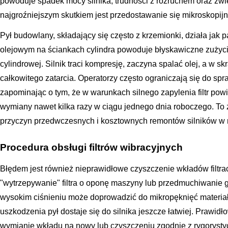
powoduje spadek mocy silnika, trudności z rozruchem oraz zw
najgroźniejszym skutkiem jest przedostawanie się mikroskopijn
Pył budowlany, składający się często z krzemionki, działa jak p
olejowym na ściankach cylindra powoduje błyskawiczne zużycie
cylindrowej. Silnik traci kompresję, zaczyna spalać olej, a w 
całkowitego zatarcia. Operatorzy często ograniczają się do sp
zapominając o tym, że w warunkach silnego zapylenia filtr po
wymiany nawet kilka razy w ciągu jednego dnia roboczego. To 
przyczyn przedwczesnych i kosztownych remontów silników 
Procedura obsługi filtrów wibracyjnych
Błędem jest również nieprawidłowe czyszczenie wkładów filtr
"wytrzepywanie" filtra o oponę maszyny lub przedmuchiwanie 
wysokim ciśnieniu może doprowadzić do mikropęknięć materiału 
uszkodzenia pył dostaje się do silnika jeszcze łatwiej. Prawi
wymianie wkładu na nowy lub czyszczeniu zgodnie z rygorystyc