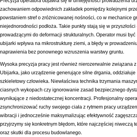
Precyzja operatora objawia się w umiejętności prowadzenia ur
zachowaniem odpowiednich zakładek pomiędzy kolejnymi przejś
powstaniem stref o zróżnicowanej nośności, co w mechanice g
niejednorodności podłoża. Takie punkty stają się w przyszłości
prowadzącymi do deformacji strukturalnych. Operator musi by
ubijarki wpływa na mikrostrukturę ziemi, a błędy w prowadzeni
naprawienia bez ponownego wzruszenia warstwy gruntu.
Wysoka precyzja pracy jest również nierozerwalnie związana z
Ubijarka, jako urządzenie generujące silne drgania, oddziałuj
szkieletowy człowieka. Niewłaściwa technika trzymania masz
ciasnych wykopach czy ignorowanie zasad bezpiecznego dyst
wynikające z niedostatecznej koncentracji. Profesjonalny operator
zsynchronizować ruchy swojego ciała z rytmem pracy urządzen
wibracji i jednocześnie maksymalizując efektywność zagęszcza
przyjrzymy się konkretnym błędom, które najczęściej niweczą te
oraz skutki dla procesu budowlanego.