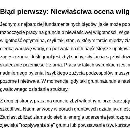
Błąd pierwszy: Niewłaściwa ocena wil
Jednym z najbardziej fundamentalnych błędów, jakie może popełn
rozpoczęcie pracy na gruncie o niewłaściwej wilgotności. W g
wilgotność optymalna, czyli taki stan, w którym tarcie między 
cienką warstwę wody, co pozwala na ich najściślejsze upakowa
zagęszczania. Jeśli grunt jest zbyt suchy, siły tarcia są zbyt du
skutecznie przemieścić ziarna. Praca w takich warunkach jest 
nadmiernego pylenia i szybkiego zużycia podzespołów maszyny
pozorne i nietrwałe. W momencie, gdy taki grunt naturalnie nas
gwałtownego osiadania struktury.
Z drugiej strony, praca na gruncie zbyt wilgotnym, przekraczają
szkodliwa. Nadmiar wody w porach gruntowych działa jak nieśc
Zamiast zbliżać ziarna do siebie, energia uderzenia jest rozp
zjawiska "rozpływania się" gruntu lub powstawania tzw. kurzaw