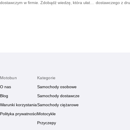
dostawczym w firmie. Zdobądź wiedzę, która ułatwi
dostawczego z drug
formalności i zapewni spokój w codziennym
ułatwi formalności
prowadzeniu biznesu.
użytkowaniu.
Motobun
Kategorie
O nas
Samochody osobowe
Blog
Samochody dostawcze
Warunki korzystania
Samochody ciężarowe
Polityka prywatności
Motocykle
Przyczepy