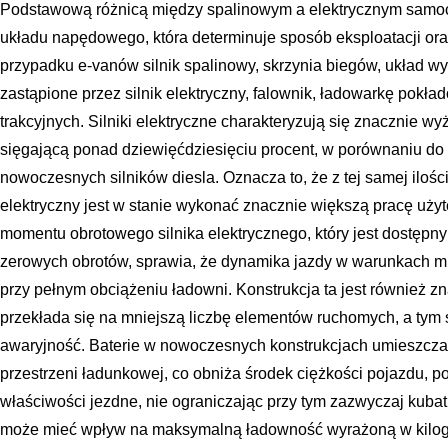
Podstawową różnicą między spalinowym a elektrycznym samo
układu napędowego, która determinuje sposób eksploatacji o
przypadku e-vanów silnik spalinowy, skrzynia biegów, układ w
zastąpione przez silnik elektryczny, falownik, ładowarkę pok
trakcyjnych. Silniki elektryczne charakteryzują się znacznie 
sięgającą ponad dziewięćdziesięciu procent, w porównaniu do o
nowoczesnych silników diesla. Oznacza to, że z tej samej ilośc
elektryczny jest w stanie wykonać znacznie większą pracę użyt
momentu obrotowego silnika elektrycznego, który jest dostępn
zerowych obrotów, sprawia, że dynamika jazdy w warunkach mie
przy pełnym obciążeniu ładowni. Konstrukcja ta jest również z
przekłada się na mniejszą liczbę elementów ruchomych, a tym
awaryjność. Baterie w nowoczesnych konstrukcjach umieszcz
przestrzeni ładunkowej, co obniża środek ciężkości pojazdu, po
właściwości jezdne, nie ograniczając przy tym zazwyczaj kubat
może mieć wpływ na maksymalną ładowność wyrażoną w kilo