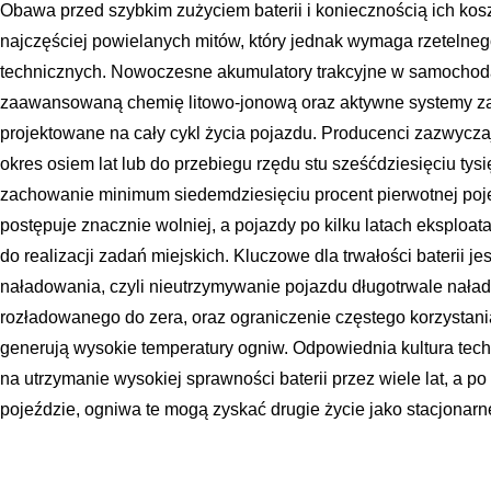
Obawa przed szybkim zużyciem baterii i koniecznością ich kos
najczęściej powielanych mitów, który jednak wymaga rzetelne
technicznych. Nowoczesne akumulatory trakcyjne w samochod
zaawansowaną chemię litowo-jonową oraz aktywne systemy za
projektowane na cały cykl życia pojazdu. Producenci zazwyczaj
okres osiem lat lub do przebiegu rzędu stu sześćdziesięciu tys
zachowanie minimum siedemdziesięciu procent pierwotnej poj
postępuje znacznie wolniej, a pojazdy po kilku latach eksploata
do realizacji zadań miejskich. Kluczowe dla trwałości baterii j
naładowania, czyli nieutrzymywanie pojazdu długotrwale nała
rozładowanego do zera, oraz ograniczenie częstego korzystani
generują wysokie temperatury ogniw. Odpowiednia kultura techn
na utrzymanie wysokiej sprawności baterii przez wiele lat, a p
pojeździe, ogniwa te mogą zyskać drugie życie jako stacjonar