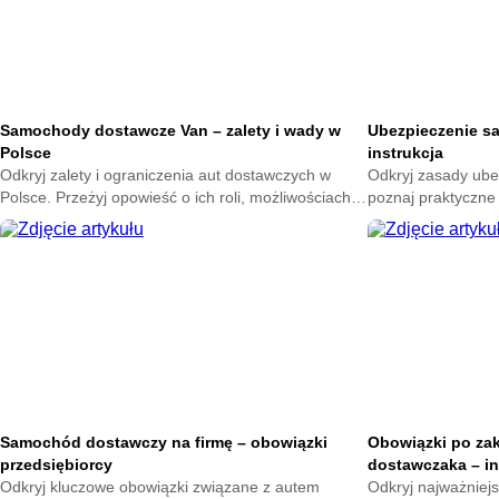
Samochody dostawcze Van – zalety i wady w
Ubezpieczenie s
Polsce
instrukcja
Odkryj zalety i ograniczenia aut dostawczych w
Odkryj zasady ube
Polsce. Przeżyj opowieść o ich roli, możliwościach
poznaj praktyczne
oraz wpływie na codzienny transport.
która ułatwi decyz
codziennym użytk
Samochód dostawczy na firmę – obowiązki
Obowiązki po za
przedsiębiorcy
dostawczaka – in
Odkryj kluczowe obowiązki związane z autem
Odkryj najważniej