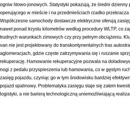
ogniw litowo-jonowych. Statystyki pokazują, że średni dzien
operującego w mieście i na przedmieściach rzadko przekracza s
Współczesne samochody dostawcze elektryczne oferują zasięg
nawet ponad trzystu kilometrów według procedury WLTP, co z
trudnych warunkach zimowych czy przy pełnym obciążeniu. Kluc
van nie jest projektowany do transkontynentalnych tras autostr
aglomeracjach, gdzie częste zatrzymywania się i ruszanie sprz
rekuperację. Hamowanie rekuperacyjne pozwala na doładowywa
nogi z pedału przyspieszenia lub hamowania, co w gęstym ru
zasięg pojazdu, czyniąc go w tym środowisku bardziej efektywn
pojazd spalinowy. Problematyka zasięgu staje się zatem kwest
logistyki, a nie barierą technologiczną uniemożliwiającą realiz