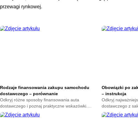
przewagi rynkowej.
Rodzaje finansowania zakupu samochodu
Obowiązki po za
dostawczego – porównanie
– instrukcja
Odkryj różne sposoby finansowania auta
Odkryj najważniej
dostawczego i poznaj praktyczne wskazówki.
dostawczego z sal
Zdobądź wiedzę, która ułatwi wybór oraz zapewni
ułatwi formalności
bezpieczeństwo w codziennym użytkowaniu.
użytkowaniu.