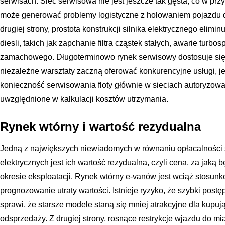
serwisach. Sieć serwisowa nie jest jeszcze tak gęsta, co w prz
może generować problemy logistyczne z holowaniem pojazdu 
drugiej strony, prostota konstrukcji silnika elektrycznego elimi
diesli, takich jak zapchanie filtra cząstek stałych, awarie tur
zamachowego. Długoterminowo rynek serwisowy dostosuje się d
niezależne warsztaty zaczną oferować konkurencyjne usługi, 
konieczność serwisowania floty głównie w sieciach autoryzow
uwzględnione w kalkulacji kosztów utrzymania.
Rynek wtórny i wartość rezydualna
Jedną z największych niewiadomych w równaniu opłacalnośc
elektrycznych jest ich wartość rezydualna, czyli cena, za jak
okresie eksploatacji. Rynek wtórny e-vanów jest wciąż stosunko
prognozowanie utraty wartości. Istnieje ryzyko, że szybki postę
sprawi, że starsze modele staną się mniej atrakcyjne dla kupuj
odsprzedaży. Z drugiej strony, rosnące restrykcje wjazdu do 