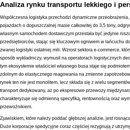
Analiza rynku transportu lekkiego i p
Współczesna logistyka przechodzi dynamiczne przeobrażenia, w 
pojazdach o dopuszczalnej masie całkowitej do 3,5 tony, odgr
własnym samochodem dostawczym przestała być jedynie nisz
przedsiębiorców, stając się kluczowym ogniwem w łańcuchu do
zwanej logistyki ostatniej mili. Wzrost sektora e-commerce, któr
sposób wykładniczy, wymusił na operatorach logistycznych dec
tym ekosystemie właściciel własnego busa staje się podmiote
zdolnym do elastycznego reagowania na zmienne zapotrzebow
rynek ten nie jest monolitem, lecz składa się z wielu segmentó
transport dedykowany, aż po ekspresowe przewozy międzynar
charakteryzuje się odmienną specyfiką, rentownością oraz wy
przewoźnikiem.
Zjawiskiem, które należy poddać głębszej analizie, jest rosnąc
Duże korporacje spedycyjne coraz częściej rezygnują z utrzy