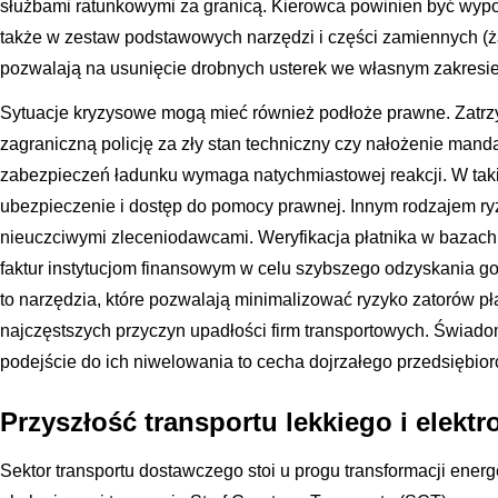
służbami ratunkowymi za granicą. Kierowca powinien być wypo
także w zestaw podstawowych narzędzi i części zamiennych (ża
pozwalają na usunięcie drobnych usterek we własnym zakresie
Sytuacje kryzysowe mogą mieć również podłoże prawne. Zatrz
zagraniczną policję za zły stan techniczny czy nałożenie man
zabezpieczeń ładunku wymaga natychmiastowej reakcji. W tak
ubezpieczenie i dostęp do pomocy prawnej. Innym rodzajem ry
nieuczciwymi zleceniodawcami. Weryfikacja płatnika w bazach d
faktur instytucjom finansowym w celu szybszego odzyskania go
to narzędzia, które pozwalają minimalizować ryzyko zatorów pła
najczęstszych przyczyn upadłości firm transportowych. Świad
podejście do ich niwelowania to cecha dojrzałego przedsiębior
Przyszłość transportu lekkiego i elekt
Sektor transportu dostawczego stoi u progu transformacji ene