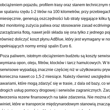
obciążeniem pojazdu, profilem trasy oraz stanem technicznym
w spalaniu rzędu 1-2 litrów na 100 kilometrów, przy przebiegac
miesięcznie, generują oszczędności lub straty sięgające kilku t
też monitoring zużycia paliwa oraz stosowanie zasad ecdrivin
zarządzania flotą, nawet jeśli składa się ona tylko z jednego 
również doliczyć koszt płynu AdBlue, który jest wymagany w n
spełniających normy emisji spalin Euro 6.
Poza paliwem, istotnym obciążeniem budżetu są koszty serwisow
wymiana opon, oleju, filtrów, klocków i tarcz hamulcowych. W
serwisowe wypadają znacznie częściej niż w użytkowaniu pry
konieczna nawet co 1,5-2 miesiące. Należy również uwzględni
awariami, które mogą zdarzyć się w trasie, z dala od bazy, co w
drogich usług pomocy drogowej i serwisów zagranicznych. Z
tworzenia rezerw finansowych na takie zdarzenia. Nie można 
winiet, które w transporcie międzynarodowym stanowią znaczą