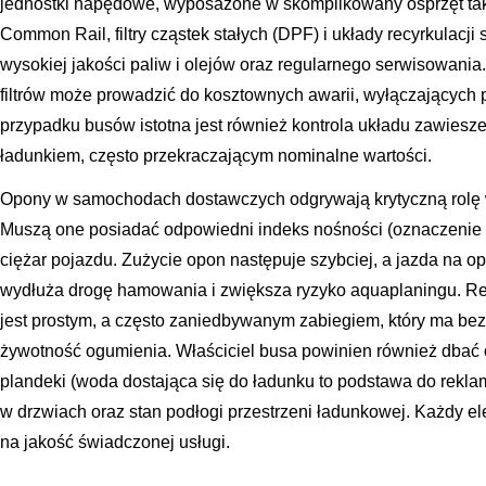
jednostki napędowe, wyposażone w skomplikowany osprzęt taki
Common Rail, filtry cząstek stałych (DPF) i układy recyrkulacj
wysokiej jakości paliw i olejów oraz regularnego serwisowani
filtrów może prowadzić do kosztownych awarii, wyłączających p
przypadku busów istotna jest również kontrola układu zawieszen
ładunkiem, często przekraczającym nominalne wartości.
Opony w samochodach dostawczych odgrywają krytyczną rolę w
Muszą one posiadać odpowiedni indeks nośności (oznaczenie 
ciężar pojazdu. Zużycie opon następuje szybciej, a jazda na o
wydłuża drogę hamowania i zwiększa ryzyko aquaplaningu. Re
jest prostym, a często zaniedbywanym zabiegiem, który ma bez
żywotność ogumienia. Właściciel busa powinien również dbać
plandeki (woda dostająca się do ładunku to podstawa do rekl
w drzwiach oraz stan podłogi przestrzeni ładunkowej. Każdy 
na jakość świadczonej usługi.