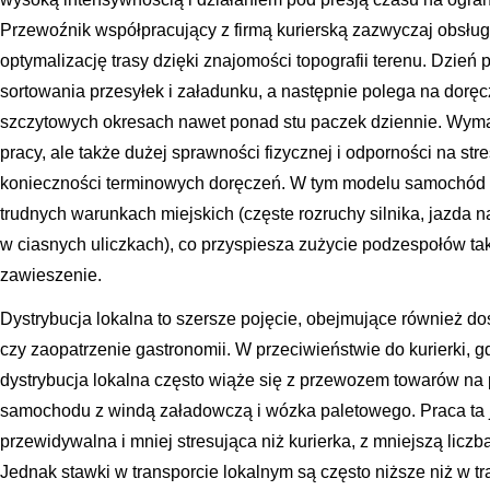
Przewoźnik współpracujący z firmą kurierską zazwyczaj obsługu
optymalizację trasy dzięki znajomości topografii terenu. Dzień 
sortowania przesyłek i załadunku, a następnie polega na doręcz
szczytowych okresach nawet ponad stu paczek dziennie. Wymaga
pracy, ale także dużej sprawności fizycznej i odporności na stre
konieczności terminowych doręczeń. W tym modelu samochód 
trudnych warunkach miejskich (częste rozruchy silnika, jazda
w ciasnych uliczkach), co przyspiesza zużycie podzespołów taki
zawieszenie.
Dystrybucja lokalna to szersze pojęcie, obejmujące również d
czy zaopatrzenie gastronomii. W przeciwieństwie do kurierki, 
dystrybucja lokalna często wiąże się z przewozem towarów na
samochodu z windą załadowczą i wózka paletowego. Praca ta j
przewidywalna i mniej stresująca niż kurierka, z mniejszą liczb
Jednak stawki w transporcie lokalnym są często niższe niż w t