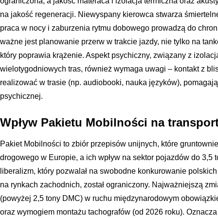
ograniczona, a jakość materaca i izolacja termiczna oraz aku
na jakość regeneracji. Niewyspany kierowca stwarza śmierteln
praca w nocy i zaburzenia rytmu dobowego prowadzą do chron
ważne jest planowanie przerw w trakcie jazdy, nie tylko na tanko
który poprawia krążenie. Aspekt psychiczny, związany z izolac
wielotygodniowych tras, również wymaga uwagi – kontakt z bli
realizować w trasie (np. audiobooki, nauka języków), pomaga
psychicznej.
Wpływ Pakietu Mobilności na transport
Pakiet Mobilności to zbiór przepisów unijnych, które gruntownie
drogowego w Europie, a ich wpływ na sektor pojazdów do 3,5 t
liberalizm, który pozwalał na swobodne konkurowanie polskich
na rynkach zachodnich, został ograniczony. Najważniejszą zmia
(powyżej 2,5 tony DMC) w ruchu międzynarodowym obowiązkiem
oraz wymogiem montażu tachografów (od 2026 roku). Oznacza to