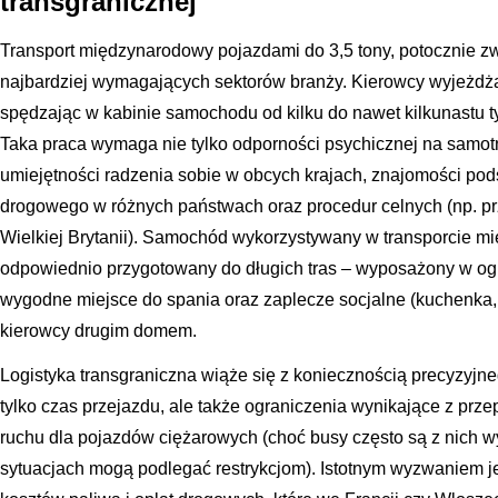
transgranicznej
Transport międzynarodowy pojazdami do 3,5 tony, potocznie zw
najbardziej wymagających sektorów branży. Kierowcy wyjeżdżaj
spędzając w kabinie samochodu od kilku do nawet kilkunastu tyg
Taka praca wymaga nie tylko odporności psychicznej na samotno
umiejętności radzenia sobie w obcych krajach, znajomości p
drogowego w różnych państwach oraz procedur celnych (np. pr
Wielkiej Brytanii). Samochód wykorzystywany w transporcie 
odpowiednio przygotowany do długich tras – wyposażony w og
wygodne miejsce do spania oraz zaplecze socjalne (kuchenka, 
kierowcy drugim domem.
Logistyka transgraniczna wiąże się z koniecznością precyzyjn
tylko czas przejazdu, ale także ograniczenia wynikające z prze
ruchu dla pojazdów ciężarowych (choć busy często są z nich wy
sytuacjach mogą podlegać restrykcjom). Istotnym wyzwaniem je