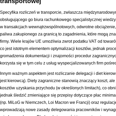
transportowej
Specyfika rozliczeń w transporcie, zwłaszcza międzynarodowy
obsługującego go biura rachunkowego specjalistycznej wiedz
w transakcjach wewnątrzwspólnotowych, odwrotne obciążenie,
paliwa zakupionego za granicą to zagadnienia, które mogą zn
firmy. Wiele krajów UE umożliwia zwrot podatku VAT od towaró
co jest istotnym elementem optymalizacji kosztów, jednak pro
gromadzenia dokumentacji i znajomości procedur zagraniczny
korzysta się w tym celu z usług wyspecjalizowanych firm pośre
Innym ważnym aspektem jest rozliczanie delegacji i diet kierowc
jest kierowcą). Diety zagraniczne stanowią znaczący koszt, al
kosztów uzyskania przychodu (w określonych limitach), co ob
jednak śledzić zmieniające się przepisy dotyczące płac mini
(np. MiLoG w Niemczech, Loi Macron we Francji) oraz regulacje
wprowadzają nowe zasady delegowania pracowników i wynagr