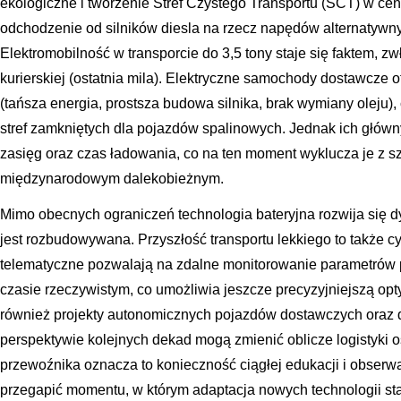
ekologiczne i tworzenie Stref Czystego Transportu (SCT) w ce
odchodzenie od silników diesla na rzecz napędów alternatywny
Elektromobilność w transporcie do 3,5 tony staje się faktem, zwł
kurierskiej (ostatnia mila). Elektryczne samochody dostawcze of
(tańsza energia, prostsza budowa silnika, brak wymiany oleju),
stref zamkniętych dla pojazdów spalinowych. Jednak ich głów
zasięg oraz czas ładowania, co na ten moment wyklucza je z s
międzynarodowym dalekobieżnym.
Mimo obecnych ograniczeń technologia bateryjna rozwija się dy
jest rozbudowywana. Przyszłość transportu lekkiego to także c
telematyczne pozwalają na zdalne monitorowanie parametrów p
czasie rzeczywistym, co umożliwia jeszcze precyzyjniejszą op
również projekty autonomicznych pojazdów dostawczych oraz d
perspektywie kolejnych dekad mogą zmienić oblicze logistyki os
przewoźnika oznacza to konieczność ciągłej edukacji i obserw
przegapić momentu, w którym adaptacja nowych technologii s