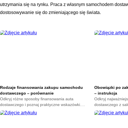
utrzymania się na rynku. Praca z własnym samochodem dostawc
dostosowywanie się do zmieniającego się świata.
Rodzaje finansowania zakupu samochodu
Obowiązki po za
dostawczego – porównanie
– instrukcja
Odkryj różne sposoby finansowania auta
Odkryj najważniej
dostawczego i poznaj praktyczne wskazówki.
dostawczego z sal
Zdobądź wiedzę, która ułatwi wybór oraz zapewni
ułatwi formalności
bezpieczeństwo w codziennym użytkowaniu.
użytkowaniu.