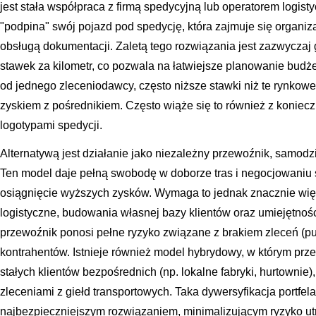
jest stała współpraca z firmą spedycyjną lub operatorem logi
"podpina" swój pojazd pod spedycję, która zajmuje się organiz
obsługą dokumentacji. Zaletą tego rozwiązania jest zazwyczaj g
stawek za kilometr, co pozwala na łatwiejsze planowanie budże
od jednego zleceniodawcy, często niższe stawki niż te rynkowe
zyskiem z pośrednikiem. Często wiąże się to również z konie
logotypami spedycji.
Alternatywą jest działanie jako niezależny przewoźnik, samodz
Ten model daje pełną swobodę w doborze tras i negocjowaniu 
osiągnięcie wyższych zysków. Wymaga to jednak znacznie w
logistyczne, budowania własnej bazy klientów oraz umiejętnoś
przewoźnik ponosi pełne ryzyko związane z brakiem zleceń (pu
kontrahentów. Istnieje również model hybrydowy, w którym prz
stałych klientów bezpośrednich (np. lokalne fabryki, hurtowni
zleceniami z giełd transportowych. Taka dywersyfikacja portfel
najbezpieczniejszym rozwiązaniem, minimalizującym ryzyko utr