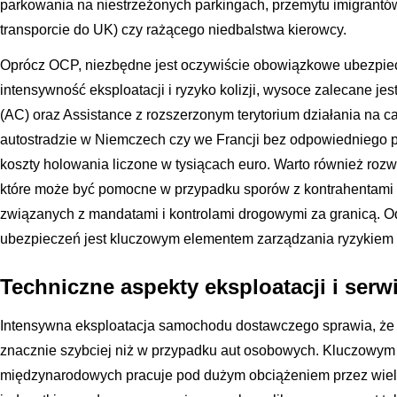
parkowania na niestrzeżonych parkingach, przemytu imigrantó
transporcie do UK) czy rażącego niedbalstwa kierowcy.
Oprócz OCP, niezbędne jest oczywiście obowiązkowe ubezpie
intensywność eksploatacji i ryzyko kolizji, wysoce zalecane j
(AC) oraz Assistance z rozszerzonym terytorium działania na c
autostradzie w Niemczech czy we Francji bez odpowiedniego 
koszty holowania liczone w tysiącach euro. Warto również roz
które może być pomocne w przypadku sporów z kontrahentami o
związanych z mandatami i kontrolami drogowymi za granicą. O
ubezpieczeń jest kluczowym elementem zarządzania ryzykiem w
Techniczne aspekty eksploatacji i serw
Intensywna eksploatacja samochodu dostawczego sprawia, że j
znacznie szybciej niż w przypadku aut osobowych. Kluczowym e
międzynarodowych pracuje pod dużym obciążeniem przez wiel