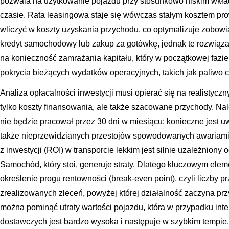
pozwala na użytkowanie pojazdu przy stosunkowo niskim wkła
czasie. Rata leasingowa staje się wówczas stałym kosztem pro
wliczyć w koszty uzyskania przychodu, co optymalizuje zobowi
kredyt samochodowy lub zakup za gotówkę, jednak te rozwiąza
na konieczność zamrażania kapitału, który w początkowej fazie
pokrycia bieżących wydatków operacyjnych, takich jak paliwo 
Analiza opłacalności inwestycji musi opierać się na realistyc
tylko koszty finansowania, ale także szacowane przychody. Na
nie będzie pracował przez 30 dni w miesiącu; konieczne jest u
także nieprzewidzianych przestojów spowodowanych awariami 
z inwestycji (ROI) w transporcie lekkim jest silnie uzależniony
Samochód, który stoi, generuje straty. Dlatego kluczowym eleme
określenie progu rentowności (break-even point), czyli liczby 
zrealizowanych zleceń, powyżej której działalność zaczyna prz
można pominąć utraty wartości pojazdu, która w przypadku in
dostawczych jest bardzo wysoka i następuje w szybkim tempie.