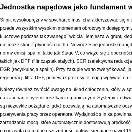
Jednostka napędowa jako fundament 
Silnik wysokoprężny w spycharce musi charakteryzować się n
przede wszystkim wysokim momentem obrotowym dostępnym w n
kluczowe podczas tak zwanego "wbicia" lemiesza w grunt, kie
nie może stracić płynności ruchu. Nowoczesne jednostki napę
normy emisji spalin, takie jak Stage V, co wiąże się z obecno
takich jak DPF (filtr cząstek stałych), SCR (selektywna redukcj
EGR (recyrkulacja spalin). Przy zakupie warto zweryfikować, j
regeneracji filtra DPF, ponieważ procesy te mogą wpływać na 
Należy również zwrócić uwagę na układ chłodzenia, który w sp
na zapchanie pyłem i resztkami organicznymi. Systemy z odwra
są niezwykle pożądane, gdyż pozwalają na automatyczne oczy
przerywania pracy przez operatora. Wydajność silnika powinn
zarządzania mocą, które automatycznie dostosowują prędkość 
co pozwala na realne oszczędności paliwa sięgające nawet 15-