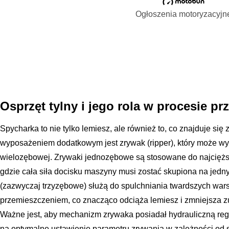
Ogłoszenia motoryzacyjn
Osprzęt tylny i jego rola w procesie p
Spycharka to nie tylko lemiesz, ale również to, co znajduje się
wyposażeniem dodatkowym jest zrywak (ripper), który może w
wielozębowej. Zrywaki jednozębowe są stosowane do najcięższ
gdzie cała siła docisku maszyny musi zostać skupiona na jed
(zazwyczaj trzyzębowe) służą do spulchniania twardszych wars
przemieszczeniem, co znacząco odciąża lemiesz i zmniejsza z
Ważne jest, aby mechanizm zrywaka posiadał hydrauliczną reg
na optymalne ustawienie parametru zrywania w zależności od s