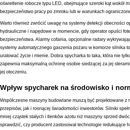
oświetlenie robocze typu LED, obejmujące szeroki kąt wokół 
bezpieczeństwo pracy po zmroku lub w warunkach ograniczone
Warto również zwrócić uwagę na systemy detekcji obecności ope
hydrauliczne i napędowe w momencie, gdy operator opuści fotel
bezpieczeństwa. Alarmy cofania, opcjonalne radary wykrywaj
systemy automatycznego gaszenia pożaru w komorze silnika to
uratować życie i mienie. Dobra spycharka to taka, która nie tyl
zapewnia maksymalną ochronę osobie siedzącej za jej steram
jej otoczeniu.
Wpływ spycharek na środowisko i norm
Współczesne maszyny budowlane muszą być projektowane z my
przepisów, jak i rosnącej świadomości inwestorów. Silniki spe
mniej cząstek stałych i tlenków azotu niż maszyny sprzed dwó
sprawdzić, czy producent zastosował technologie redukujące hał