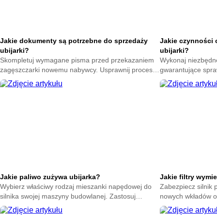
Jakie dokumenty są potrzebne do sprzedaży
Jakie czynności 
ubijarki?
ubijarki?
Skompletuj wymagane pisma przed przekazaniem
Wykonaj niezbędn
zagęszczarki nowemu nabywcy. Usprawnij proces
gwarantujące spra
transakcji i miej pewność poprawnego
Poznaj etapy trosk
sfinalizowania umowy.
przestojów na bud
Jakie paliwo zużywa ubijarka?
Jakie filtry wymi
Wybierz właściwy rodzaj mieszanki napędowej do
Zabezpiecz silnik
silnika swojej maszyny budowlanej. Zastosuj
nowych wkładów oc
optymalną ciecz i zapobiegaj awariom układu
bariery wymagają r
wtryskowego.
maszyny.