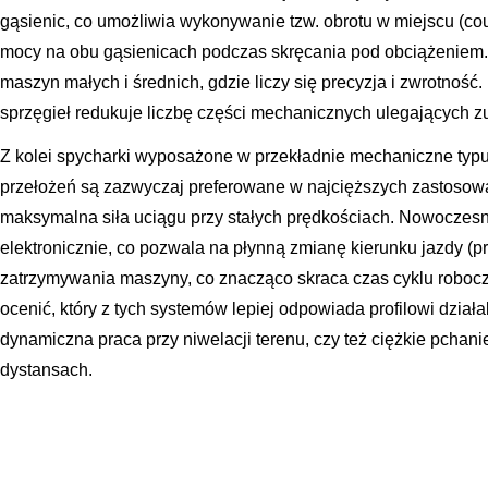
gąsienic, co umożliwia wykonywanie tzw. obrotu w miejscu (cou
mocy na obu gąsienicach podczas skręcania pod obciążeniem. J
maszyn małych i średnich, gdzie liczy się precyzja i zwrotność. 
sprzęgieł redukuje liczbę części mechanicznych ulegających z
Z kolei spycharki wyposażone w przekładnie mechaniczne typ
przełożeń są zazwyczaj preferowane w najcięższych zastosow
maksymalna siła uciągu przy stałych prędkościach. Nowoczesn
elektronicznie, co pozwala na płynną zmianę kierunku jazdy (p
zatrzymywania maszyny, co znacząco skraca czas cyklu robocz
ocenić, który z tych systemów lepiej odpowiada profilowi działal
dynamiczna praca przy niwelacji terenu, czy też ciężkie pchan
dystansach.