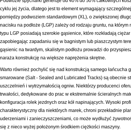
Podwozie spycharki generuje od 40% do 50% całkowitych kos
cyklu jej życia, dlatego jest to element wymagający szczegól
pomiędzy podwoziem standardowym (XL), o zwiększonej długo
nacisku na podłoże (LGP) zależy od rodzaju gruntu, na który
typu LGP posiadają szerokie gąsienice, które rozkładają cięża
zapobiegając zapadaniu się w bagnistym lub piaszczystym ter
gąsienic na twardym, skalistym podłożu prowadzi do przyspiesz
naraża konstrukcję na większe naprężenia skrętne.
Warto również pochylić się nad konstrukcją samego łańcucha g
smarowane (Salt - Sealed and Lubricated Tracks) są obecnie st
uszczelnień i wytrzymałością ogniw. Niektórzy producenci ofe
trwałości, dedykowane do prac w ekstremalnie ścieralnych mate
konfiguracja rolek jezdnych oraz kół napinających. Wysoki profi
charakterystyczny dla niektórych marek, chroni przekładnie pl
uderzeniami i zanieczyszczeniami, co może wydłużyć żywotn
się z nieco wyżej położonym środkiem ciężkości maszyny.