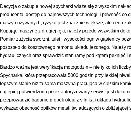
Decyzja o zakupie nowej spycharki wiąże się z wysokim nakł
producenta, dostęp do najnowszych technologii i pewność co d
maszyn używanych, ryzyko jest znacznie większe, ale cena za
Kupując maszynę z drugiej ręki, należy przede wszystkim dok
Pomiar zużycia sworzni, tulei i wysokości ogniw gąsienicy pozw
pozostało do kosztownego remontu układu jezdnego. Należy r
hydraulicznych oraz sprawdzić stan ramy pod kątem pęknięć 
Bardzo ważna jest weryfikacja motogodzin – nie tylko ich liczby
Spycharka, która przepracowała 5000 godzin przy lekkiej niwel
lepszym stanie niż ta sama maszyna pracująca w ciężkim kamie
najlepiej potwierdzona przez autoryzowany serwis, jest doku
przeprowadzić badanie próbek oleju z silnika i układu hydrauli
wykazać obecność opiłków metali świadczących o zbliżającej 