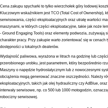
Cena zakupu spycharki to tylko wierzchołek góry lodowej kosztó
Kluczowym wskaźnikiem jest TCO (Total Cost of Ownership), kt
serwisowania, części eksploatacyjnych oraz utratę wartości ma
maszynami, w których części eksploatacyjne, takie jak noże l
- Ground Engaging Tools) oraz elementy podwozia, zużywają 
charakter pracy. Przy zakupie warto zorientować się w cenach
dostępności u lokalnych dealerów.
Wydajność paliwowa, wyrażona w litrach na godzinę lub częście
przerobionego urobku, jest parametrem, który bezpośrednio rzu
Maszyny o napędzie hydrostatycznym lub z nowoczesnymi sys
obciążenia mogą generować znaczne oszczędności. Należy ró
eksploatacyjnych, takich jak olej hydrauliczny czy AdBlue, ora
interwały serwisowe, np. co 500 lub 1000 motogodzin, oznaczaj
robocizny serwisowej.