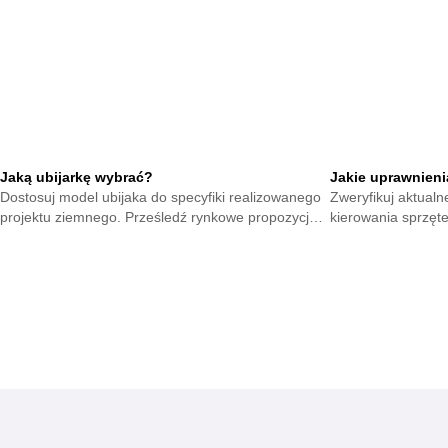
Jaką ubijarkę wybrać?
Jakie uprawnieni
Dostosuj model ubijaka do specyfiki realizowanego
Zweryfikuj aktual
projektu ziemnego. Prześledź rynkowe propozycje i
kierowania sprzęt
wytypuj sprzęt gwarantujący stabilne wykończenie.
wymagane certyfika
każdym placu.