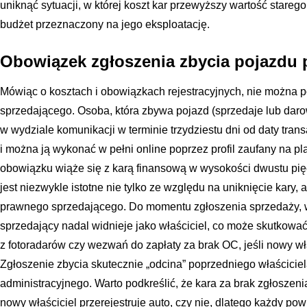
uniknąć sytuacji, w której koszt kar przewyższy wartość star
budżet przeznaczony na jego eksploatację.
Obowiązek zgłoszenia zbycia pojazdu 
Mówiąc o kosztach i obowiązkach rejestracyjnych, nie można pom
sprzedającego. Osoba, która zbywa pojazd (sprzedaje lub darow
w wydziale komunikacji w terminie trzydziestu dni od daty trans
i można ją wykonać w pełni online poprzez profil zaufany na p
obowiązku wiąże się z karą finansową w wysokości dwustu pięć
jest niezwykle istotne nie tylko ze względu na uniknięcie kary,
prawnego sprzedającego. Do momentu zgłoszenia sprzedaży, 
sprzedający nadal widnieje jako właściciel, co może skutko
z fotoradarów czy wezwań do zapłaty za brak OC, jeśli nowy wła
Zgłoszenie zbycia skutecznie „odcina” poprzedniego właścicie
administracyjnego. Warto podkreślić, że kara za brak zgłoszenia
nowy właściciel przerejestruje auto, czy nie, dlatego każdy po