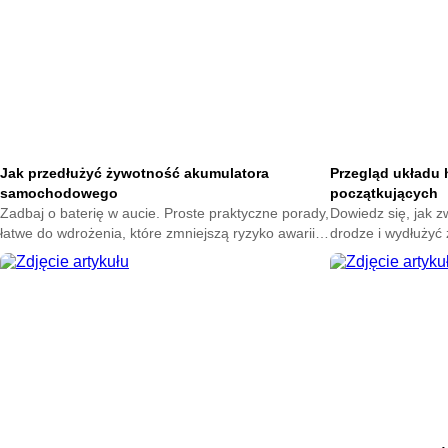
dzień.
Jak przedłużyć żywotność akumulatora
Przegląd układu
samochodowego
początkujących
Zadbaj o baterię w aucie. Proste praktyczne porady,
Dowiedz się, jak 
łatwe do wdrożenia, które zmniejszą ryzyko awarii,
drodze i wydłużyć
wydłużą czas pracy urządzenia i obniżą koszty
prostym, praktyc
użytkowania samochodu przy minimalnym wysiłku.
zaczynających pr