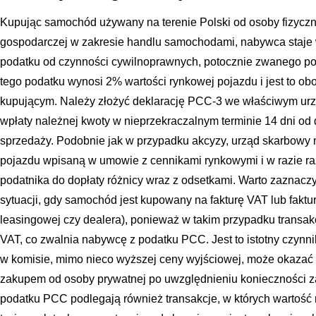
Kupując samochód używany na terenie Polski od osoby fizycznej
gospodarczej w zakresie handlu samochodami, nabywca staje 
podatku od czynności cywilnoprawnych, potocznie zwanego p
tego podatku wynosi 2% wartości rynkowej pojazdu i jest to o
kupującym. Należy złożyć deklarację PCC-3 we właściwym ur
wpłaty należnej kwoty w nieprzekraczalnym terminie 14 dni o
sprzedaży. Podobnie jak w przypadku akcyzy, urząd skarbowy
pojazdu wpisaną w umowie z cennikami rynkowymi i w razie r
podatnika do dopłaty różnicy wraz z odsetkami. Warto zaznaczy
sytuacji, gdy samochód jest kupowany na fakturę VAT lub faktu
leasingowej czy dealera), ponieważ w takim przypadku transa
VAT, co zwalnia nabywcę z podatku PCC. Jest to istotny czynnik
w komisie, mimo nieco wyższej ceny wyjściowej, może okazać
zakupem od osoby prywatnej po uwzględnieniu konieczności z
podatku PCC podlegają również transakcje, w których wartoś