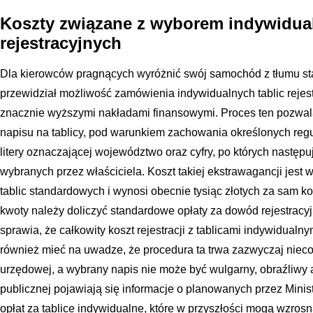
Koszty związane z wyborem indywidual
rejestracyjnych
Dla kierowców pragnących wyróżnić swój samochód z tłumu 
przewidział możliwość zamówienia indywidualnych tablic rejest
znacznie wyższymi nakładami finansowymi. Proces ten pozwala
napisu na tablicy, pod warunkiem zachowania określonych regu
litery oznaczającej województwo oraz cyfry, po których nastę
wybranych przez właściciela. Koszt takiej ekstrawagancji jest 
tablic standardowych i wynosi obecnie tysiąc złotych za sam k
kwoty należy doliczyć standardowe opłaty za dowód rejestracyjn
sprawia, że całkowity koszt rejestracji z tablicami indywidualny
również mieć na uwadze, że procedura ta trwa zazwyczaj nieco d
urzędowej, a wybrany napis nie może być wulgarny, obraźliwy a
publicznej pojawiają się informacje o planowanych przez Minis
opłat za tablice indywidualne, które w przyszłości mogą wzrosn