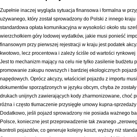
Zupełnie inaczej wygląda sytuacja finansowa i formalna w prz
używanego, który został sprowadzony do Polski z innego kraju U
standardowa opłata komunikacyjna w wysokości około stu sześć
wierzchołkiem góry lodowej wydatków, jakie musi ponieść imp
finansowym przy pierwszej rejestracji w kraju jest podatek akcy
kwotowo, lecz procentowa i zależy ściśle od wartości rynkowej 
Jest to mechanizm mający na celu nie tylko zasilenie budżetu p
promowanie zakupu nowszych i bardziej ekologicznych pojazd
napędowych. Oprócz akcyzy, właściciel pojazdu z importu musi 
dokumentów sporządzonych w języku obcym, chyba że zostały
drukach unijnych zawierających kody zharmonizowane, choć p
różna i często tłumaczenie przysięgłe umowy kupna-sprzedaż
Dodatkowo, jeśli pojazd sprowadzony nie posiada ważnego b
Polsce, konieczne jest przeprowadzenie tak zwanego „zerowego
kontroli pojazdów, co generuje kolejny koszt, wyższy niż sta