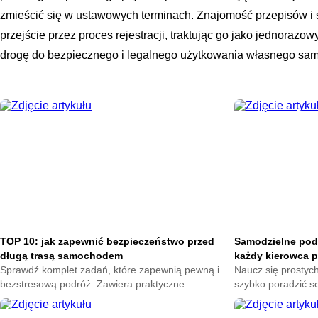
zmieścić się w ustawowych terminach. Znajomość przepisów i s
przejście przez proces rejestracji, traktując go jako jednorazo
drogę do bezpiecznego i legalnego użytkowania własnego sa
TOP 10: jak zapewnić bezpieczeństwo przed
Samodzielne pod
długą trasą samochodem
każdy kierowca 
Sprawdź komplet zadań, które zapewnią pewną i
Naucz się prostych
bezstresową podróż. Zawiera praktyczne
szybko poradzić so
wskazówki od stanu pojazdu po niezbędne
zaoszczędzić czas
wyposażenie awaryjne. Przygotuj się na wyjazd.
wskazówki i klarown