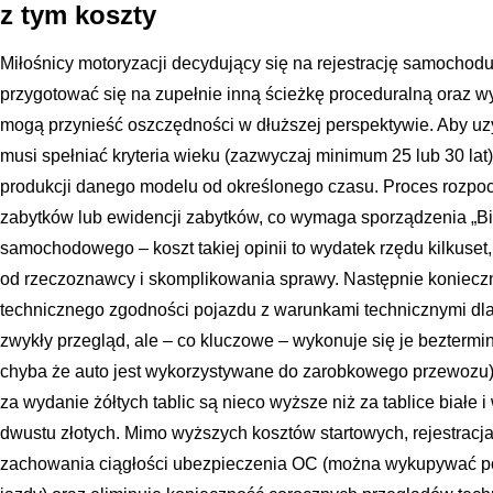
z tym koszty
Miłośnicy motoryzacji decydujący się na rejestrację samocho
przygotować się na zupełnie inną ścieżkę proceduralną oraz w
mogą przynieść oszczędności w dłuższej perspektywie. Aby uzys
musi spełniać kryteria wieku (zazwyczaj minimum 25 lub 30 lat)
produkcji danego modelu od określonego czasu. Proces rozpocz
zabytków lub ewidencji zabytków, co wymaga sporządzenia „Bi
samochodowego – koszt takiej opinii to wydatek rzędu kilkuset,
od rzeczoznawcy i skomplikowania sprawy. Następnie koniecz
technicznego zgodności pojazdu z warunkami technicznymi dla 
zwykły przegląd, ale – co kluczowe – wykonuje się je beztermi
chyba że auto jest wykorzystywane do zarobkowego przewozu)
za wydanie żółtych tablic są nieco wyższe niż za tablice białe 
dwustu złotych. Mimo wyższych kosztów startowych, rejestracj
zachowania ciągłości ubezpieczenia OC (można wykupywać pol