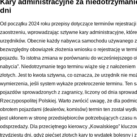
Kary administracyjne za niedotrzymanie
dni
Od początku 2024 roku przepisy dotyczące terminów rejestrac
zaostrzeniu, wprowadzając sztywne kary administracyjne, któr
urzędników. Obecnie każdy nabywca samochodu używanego z
bezwzględny obowiązek złożenia wniosku o rejestrację w termin
pojazdu. To istotna zmiana w porównaniu do wcześniejszego o
nabycia”. Niedotrzymanie tego terminu wiąże się z nałożeniem 
złotych. Jest to kwota sztywna, co oznacza, że urzędnik nie moż
wymierzenia, jeśli system wykaże przekroczenie terminu. Ten s
pojazdów sprowadzonych z zagranicy, liczony od dnia sprowadz
Rzeczypospolitej Polskiej. Warto zwrócić uwagę, że dla podm
obrotem pojazdami (dealerów, komisów) termin ten został wydł
jest ukłonem w stronę przedsiębiorców potrzebujących czasu n
odsprzedaży. Dla przeciętnego kierowcy „Kowalskiego” kluczo
trzydziestu dni, gdyż pięćset złotych kary to wydatek bolesny i