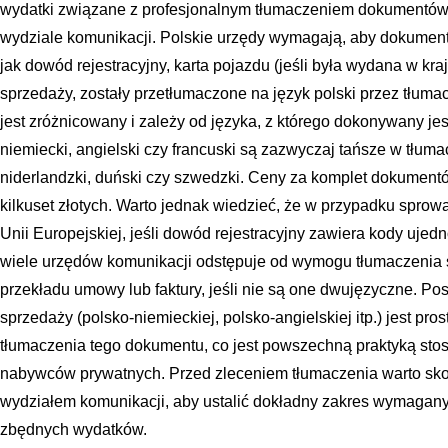
wydatki związane z profesjonalnym tłumaczeniem dokumentów
wydziale komunikacji. Polskie urzędy wymagają, aby dokument
jak dowód rejestracyjny, karta pojazdu (jeśli była wydana w k
sprzedaży, zostały przetłumaczone na język polski przez tłumac
jest zróżnicowany i zależy od języka, z którego dokonywany jes
niemiecki, angielski czy francuski są zazwyczaj tańsze w tłumacz
niderlandzki, duński czy szwedzki. Ceny za komplet dokument
kilkuset złotych. Warto jednak wiedzieć, że w przypadku sprow
Unii Europejskiej, jeśli dowód rejestracyjny zawiera kody uje
wiele urzędów komunikacji odstępuje od wymogu tłumaczeni
przekładu umowy lub faktury, jeśli nie są one dwujęzyczne. 
sprzedaży (polsko-niemieckiej, polsko-angielskiej itp.) jest p
tłumaczenia tego dokumentu, co jest powszechną praktyką st
nabywców prywatnych. Przed zleceniem tłumaczenia warto sko
wydziałem komunikacji, aby ustalić dokładny zakres wymagany
zbędnych wydatków.