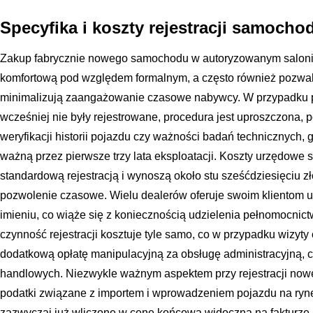
Specyfika i koszty rejestracji samoch
Zakup fabrycznie nowego samochodu w autoryzowanym salonie 
komfortową pod względem formalnym, a często również pozwala
minimalizują zaangażowanie czasowe nabywcy. W przypadku p
wcześniej nie były rejestrowane, procedura jest uproszczona
weryfikacji historii pojazdu czy ważności badań technicznych
ważną przez pierwsze trzy lata eksploatacji. Koszty urzędowe
standardową rejestracją i wynoszą około stu sześćdziesięciu zł
pozwolenie czasowe. Wielu dealerów oferuje swoim klientom us
imieniu, co wiąże się z koniecznością udzielenia pełnomocni
czynność rejestracji kosztuje tyle samo, co w przypadku wizyty
dodatkową opłatę manipulacyjną za obsługę administracyjną, c
handlowych. Niezwykle ważnym aspektem przy rejestracji noweg
podatki związane z importem i wprowadzeniem pojazdu na rynek,
zazwyczaj już wliczone w cenę końcową widoczną na fakturze,