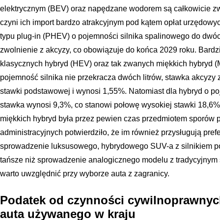
elektrycznym (BEV) oraz napędzane wodorem są całkowicie z
czyni ich import bardzo atrakcyjnym pod kątem opłat urzędo
typu plug-in (PHEV) o pojemności silnika spalinowego do dwóc
zwolnienie z akcyzy, co obowiązuje do końca 2029 roku. Bardz
klasycznych hybryd (HEV) oraz tak zwanych miękkich hybryd (M
pojemność silnika nie przekracza dwóch litrów, stawka akcyz
stawki podstawowej i wynosi 1,55%. Natomiast dla hybryd o p
stawka wynosi 9,3%, co stanowi połowę wysokiej stawki 18,6%.
miękkich hybryd była przez pewien czas przedmiotem sporów 
administracyjnych potwierdziło, że im również przysługują pref
sprowadzenie luksusowego, hybrydowego SUV-a z silnikiem po
tańsze niż sprowadzenie analogicznego modelu z tradycyjnym 
warto uwzględnić przy wyborze auta z zagranicy.
Podatek od czynności cywilnoprawnyc
auta używanego w kraju