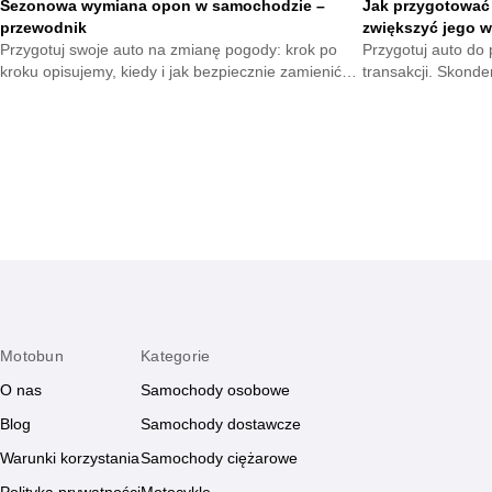
Sezonowa wymiana opon w samochodzie –
Jak przygotować
przewodnik
zwiększyć jego w
Przygotuj swoje auto na zmianę pogody: krok po
Przygotuj auto do p
kroku opisujemy, kiedy i jak bezpiecznie zamienić
transakcji. Skond
ogumienie, jak unikać najczęstszych błędów, co
poprawią wygląd, 
sprawdzić przed drogą oraz jak oszczędzić czas i
pojazdu, by przyci
pieniądze.
Motobun
Kategorie
O nas
Samochody osobowe
Blog
Samochody dostawcze
Warunki korzystania
Samochody ciężarowe