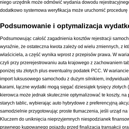
niego urzędnik może odmówić wydania dowodu rejestracyjneg
dodatkowo systemowa weryfikacja może uruchomić procedurę 
Podsumowanie i optymalizacja wydatkó
Podsumowując całość zagadnienia kosztów rejestracji samoc
wyraźnie, że ostateczna kwota zależy od wielu zmiennych, z któ
właściciela, a część wynika wprost z przepisów prawa. W waria
czyli przy przerejestrowaniu auta krajowego z zachowaniem tab
poniżej stu złotych plus ewentualny podatek PCC. W warianc
import luksusowego samochodu z dużym silnikiem, indywidualn
karami, łączne wydatki mogą sięgać dziesiątek tysięcy złotych
kierowca może jednak skutecznie optymalizować te koszty, na
starych tablic, wybierając auto hybrydowe z preferencyjną akc
samodzielnie przygotowując proste tłumaczenia, jeśli urząd na 
Kluczem do uniknięcia nieprzyjemnych niespodzianek finansow
prawnego kupowanego pojazdu przed finalizacją transakcji ora