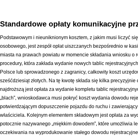
Standardowe opłaty komunikacyjne przy
Podstawowym i nieuniknionym kosztem, z jakim musi liczyć 
osobowego, jest zespół opłat uiszczanych bezpośrednio w kas
miasta na prawach powiatu w momencie składania wniosku o r
procedury, która zakłada wydanie nowych tablic rejestracyjn
Polsce lub sprowadzonego z zagranicy, całkowity koszt urzęd
sześćdziesiąt złotych. Na tę kwotę składa się kilka precyzyjnie 
najdroższą jest opłata za wydanie kompletu tablic rejestracyj
„blach”, wnioskodawca musi pokryć koszt wydania dowodu reje
potwierdzającym dopuszczenie pojazdu do ruchu i zawierając
właściciela. Kolejnym elementem składowym jest opłata za w
potocznie nazywanego „miękkim dowodem”, które umożliwia le
oczekiwania na wyprodukowanie stałego dowodu rejestracyjn