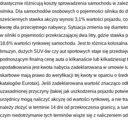
drastycznie różnicują koszty sprowadzenia samochodu w zale
silnika. Dla samochodów osobowych o pojemności silnika do 
sześciennych stawka akcyzy wynosi 3,1% wartości pojazdu, c
kwotę dla przeciętnego nabywcy. Sytuacja zmienia się diamet
w silniki o pojemności przekraczającej dwa litry, gdzie stawk
18,6% wartości rynkowej samochodu. Jest to różnica kolosalna,
limuzyn, dużych SUV-ów czy aut sportowych staje się przedsi
podnoszącym finalną cenę auta o kilkanaście lub kilkadziesiąt 
opodatkowania jest kwota nabycia zadeklarowana w umowie lub
skarbowe mają prawo do weryfikacji tej kwoty w oparciu o śred
katalogów Eurotax). Jeśli zadeklarowana wartość znacząco od
uzasadnionej przyczyny (takiej jak uszkodzenia pojazdu potwi
urzędnicy mogą naliczyć akcyzę od wartości rynkowej, a nie t
należy złożyć w terminie 14 dni od przekroczenia granicy, a sa
czym niedotrzymanie tych terminów wiąże się z naliczeniem o