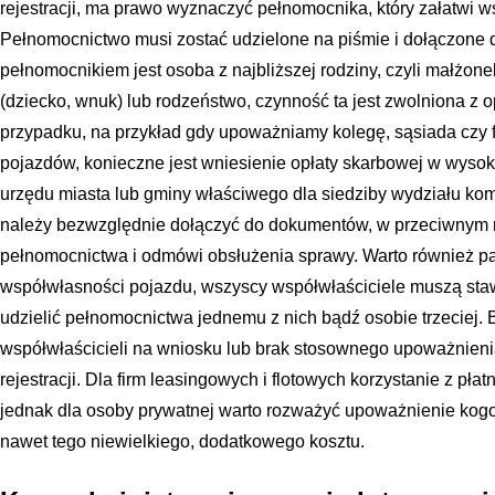
rejestracji, ma prawo wyznaczyć pełnomocnika, który załatwi ws
Pełnomocnictwo musi zostać udzielone na piśmie i dołączone d
pełnomocnikiem jest osoba z najbliższej rodziny, czyli małżone
(dziecko, wnuk) lub rodzeństwo, czynność ta jest zwolniona z
przypadku, na przykład gdy upoważniamy kolegę, sąsiada czy f
pojazdów, konieczne jest wniesienie opłaty skarbowej w wysok
urzędu miasta lub gminy właściwego dla siedziby wydziału kom
należy bezwzględnie dołączyć do dokumentów, w przeciwnym ra
pełnomocnictwa i odmówi obsłużenia sprawy. Warto również p
współwłasności pojazdu, wszyscy współwłaściciele muszą stawi
udzielić pełnomocnictwa jednemu z nich bądź osobie trzeciej.
współwłaścicieli na wniosku lub brak stosownego upoważnieni
rejestracji. Dla firm leasingowych i flotowych korzystanie z pł
jednak dla osoby prywatnej warto rozważyć upoważnienie kogoś 
nawet tego niewielkiego, dodatkowego kosztu.