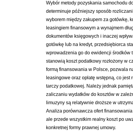
Wybór metody pozyskania samochodu do fi
determinuje późniejszy sposób rozliczani
wyborem między zakupem za gotówkę, k
leasingiem finansowym a wynajmem długo
dokumentów księgowych i inaczej wpływ
gotówkę lub na kredyt, przedsiębiorca st
wprowadzenia go do ewidencji środków t
stanowią koszt podatkowy rozłożony w cza
formą finansowania w Polsce, pozwala na
leasingowe oraz opłatę wstępną, co jest
tarczy podatkowej. Należy jednak pamięt
zaliczaniu wydatków do kosztów w zależn
limuzyny są relatywnie droższe w utrzym
Analiza porównawcza ofert finansowania
ale przede wszystkim realny koszt po uw
konkretnej formy prawnej umowy.