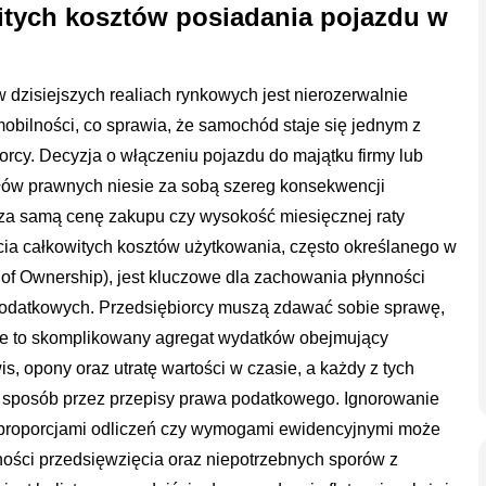
itych kosztów posiadania pojazdu w
 dzisiejszych realiach rynkowych jest nierozerwalnie
bilności, co sprawia, że samochód staje się jednym z
rcy. Decyzja o włączeniu pojazdu do majątku firmy lub
ułów prawnych niesie za sobą szereg konsekwencji
oza samą cenę zakupu czy wysokość miesięcznej raty
cia całkowitych kosztów użytkowania, często określanego w
t of Ownership), jest kluczowe dla zachowania płynności
 podatkowych. Przedsiębiorcy muszą zdawać sobie sprawę,
mie to skomplikowany agregat wydatków obejmujący
s, opony oraz utratę wartości w czasie, a każdy z tych
y sposób przez przepisy prawa podatkowego. Ignorowanie
, proporcjami odliczeń czy wymogami ewidencyjnymi może
ności przedsięwzięcia oraz niepotrzebnych sporów z