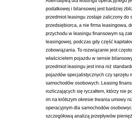
Alternatywą dla leasingu operacyjnego je
podatkowej i bilansowej jest bardziej zb
przedmiot leasingu zostaje zaliczony do 
przedsiębiorca, a nie firma leasingowa,
przychodu w leasingu finansowym są zat
leasingowej, podczas gdy część kapitałow
zobowiązania. To rozwiązanie jest często 
właścicielem pojazdu w sensie bilansow
przedmiot leasingu jest inna niż standar
pojazdów specjalistycznych czy sprzętu 
samochodów osobowych. Leasing finanso
rozliczających się ryczałtem, którzy nie
im na krótszym okresie trwania umowy n
operacyjnym dla samochodów osobowych.
szczegółową analizą przepływów pieniężny