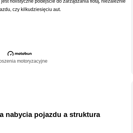
jest holistyczne podejście do zarządzania flotą, niezależnie
azdu, czy kilkudziesięciu aut.
oszenia motoryzacyjne
 nabycia pojazdu a struktura