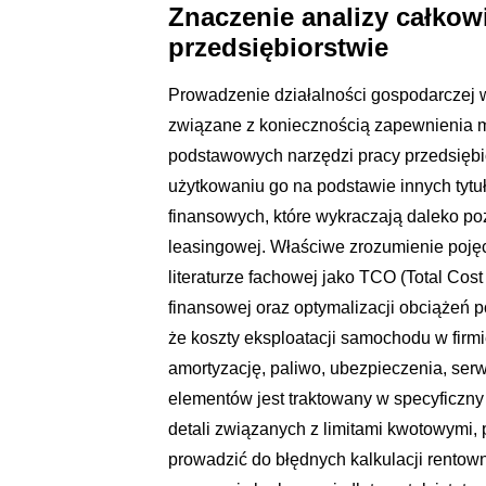
Znaczenie analizy całkow
przedsiębiorstwie
Prowadzenie działalności gospodarczej w
związane z koniecznością zapewnienia mo
podstawowych narzędzi pracy przedsiębio
użytkowaniu go na podstawie innych tyt
finansowych, które wykraczają daleko p
leasingowej. Właściwe zrozumienie poję
literaturze fachowej jako TCO (Total Cos
finansowej oraz optymalizacji obciążeń
że koszty eksploatacji samochodu w fir
amortyzację, paliwo, ubezpieczenia, serwi
elementów jest traktowany w specyficzn
detali związanych z limitami kwotowymi
prowadzić do błędnych kalkulacji rentow