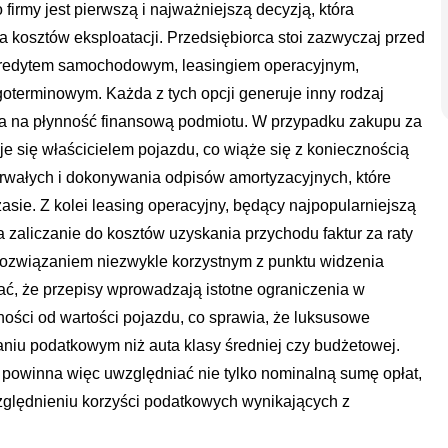
rmy jest pierwszą i najważniejszą decyzją, która
a kosztów eksploatacji. Przedsiębiorca stoi zazwyczaj przed
redytem samochodowym, leasingiem operacyjnym,
terminowym. Każda z tych opcji generuje inny rodzaj
a na płynność finansową podmiotu. W przypadku zakupu za
aje się właścicielem pojazdu, co wiąże się z koniecznością
rwałych i dokonywania odpisów amortyzacyjnych, które
sie. Z kolei leasing operacyjny, będący najpopularniejszą
 zaliczanie do kosztów uzyskania przychodu faktur za raty
 rozwiązaniem niezwykle korzystnym z punktu widzenia
ać, że przepisy wprowadzają istotne ograniczenia w
ości od wartości pojazdu, co sprawia, że luksusowe
aniu podatkowym niż auta klasy średniej czy budżetowej.
 powinna więc uwzględniać nie tylko nominalną sumę opłat,
zględnieniu korzyści podatkowych wynikających z