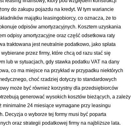
st leasing finansowy, który pod względem konstrukcji
liżony do zakupu pojazdu na kredyt. W tym wariancie
składników majątku leasingobiorcy, co oznacza, że to
 dokonuje odpisów amortyzacyjnych. Kosztem uzyskania
em odpisy amortyzacyjne oraz część odsetkowa raty
a traktowana jest neutralnie podatkowo, jako spłata
wybierane przez firmy, które chcą od razu stać się
ym lub w sytuacjach, gdy stawka podatku VAT na dany
dowa, co ma miejsce na przykład w przypadku niektórych
medycznego, choć rzadziej dotyczy to standardowych
wy może być również korzystny dla przedsiębiorców
 potrzebują generować wysokich kosztów bieżących, a zależy
iż minimalne 24 miesiące wymagane przy leasingu
 Decyzja o wyborze tej formy musi być poparta
ch oraz strategii podatkowej firmy na najbliższe lata.