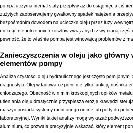
pompa utrzyma niemal stały przepływ aż do osiągnięcia ciśni
zużytych zaobserwujemy gwałtowny spadek natężenia przepływ
bezpośrednim dowodem na ucieczkę oleju przez luzy wewnętr
uniknąć niepotrzebnych kosztów związanych z wymianą części, 
pewność, że to właśnie pompa jest winowajcą problemów z ma
Zanieczyszczenia w oleju jako główny
elementów pompy
Analiza czystości oleju hydraulicznego jest często pomijanym,
diagnostyki. Olej w ładowarce pełni nie tylko funkcję nośnika e
chłodzącego. Obecność w nim mikroskopijnych opiłków metalu,
utleniania oleju drastycznie przyspiesza erozję krawędzi ste
maszyn posiada systemy monitoringu online lub porty do pobier
laboratoryjnej. Wyniki takiej analizy mogą wykazać podwyższon
aluminium, co pozwala precyzyjnie wskazać, który element p