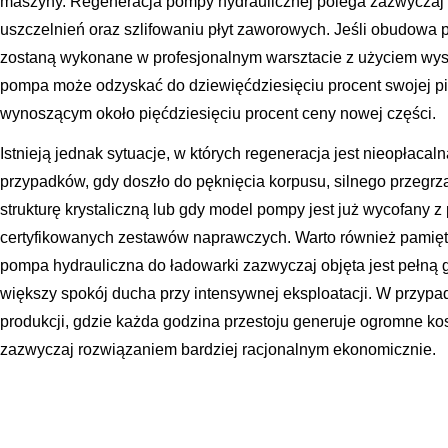
maszyny. Regeneracja pompy hydraulicznej polega zazwyczaj
uszczelnień oraz szlifowaniu płyt zaworowych. Jeśli obudowa 
zostaną wykonane w profesjonalnym warsztacie z użyciem wys
pompa może odzyskać do dziewięćdziesięciu procent swojej pi
wynoszącym około pięćdziesięciu procent ceny nowej części.
Istnieją jednak sytuacje, w których regeneracja jest nieopłacal
przypadków, gdy doszło do pęknięcia korpusu, silnego przegrz
strukturę krystaliczną lub gdy model pompy jest już wycofany z 
certyfikowanych zestawów naprawczych. Warto również pamię
pompa hydrauliczna do ładowarki zazwyczaj objęta jest pełną 
większy spokój ducha przy intensywnej eksploatacji. W przypa
produkcji, gdzie każda godzina przestoju generuje ogromne ko
zazwyczaj rozwiązaniem bardziej racjonalnym ekonomicznie.