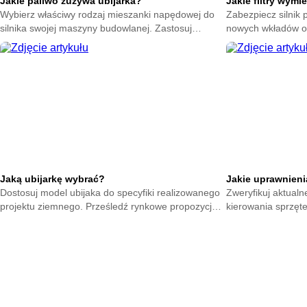
Jakie paliwo zużywa ubijarka?
Jakie filtry wymi
Wybierz właściwy rodzaj mieszanki napędowej do
Zabezpiecz silnik
silnika swojej maszyny budowlanej. Zastosuj
nowych wkładów oc
optymalną ciecz i zapobiegaj awariom układu
bariery wymagają r
wtryskowego.
maszyny.
Jaką ubijarkę wybrać?
Jakie uprawnieni
Dostosuj model ubijaka do specyfiki realizowanego
Zweryfikuj aktual
projektu ziemnego. Prześledź rynkowe propozycje i
kierowania sprzęt
wytypuj sprzęt gwarantujący stabilne wykończenie.
wymagane certyfika
każdym placu.