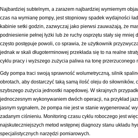
Najbardziej subtelnym, a zarazem najbardziej wymiernym obja
czas na wymianę pompy, jest stopniowy spadek wydajności łado
kabinie setki godzin, zazwyczaj jako pierwsi zauważają, że ma
podniesienie pełnej łyżki lub że ruchy osprzętu stały się mnie
często postępuje powoli, co sprawia, że użytkownik przyzwycz
jednak w skali długoterminowej przekłada się to na realne str
cyklu pracy i wyższego zużycia paliwa na tonę przerzuconego m
Gdy pompa traci swoją sprawność wolumetryczną, silnik spal
obrotach, aby dostarczyć taką samą ilość oleju do siłowników,
szybszego zużycia jednostki napędowej. W skrajnych przypad
jednoczesnym wykonywaniem dwóch operacji, na przykład jazd
jasnym sygnałem, że pompa nie jest w stanie wygenerować wys
zadanym ciśnieniu. Monitoring czasu cyklu roboczego jest więc
najskuteczniejszych metod wstępnej diagnozy stanu układu hy
specjalistycznych narzędzi pomiarowych.