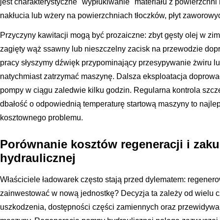
jest charakterystyczne "wypłukiwanie" materiału z powierzchn
nakłucia lub wżery na powierzchniach tłoczków, płyt zaworowyc
Przyczyny kawitacji mogą być prozaiczne: zbyt gęsty olej w zimi
zagięty wąż ssawny lub nieszczelny zacisk na przewodzie dop
pracy słyszymy dźwięk przypominający przesypywanie żwiru lu
natychmiast zatrzymać maszynę. Dalsza eksploatacja doprowad
pompy w ciągu zaledwie kilku godzin. Regularna kontrola szcz
dbałość o odpowiednią temperaturę startową maszyny to najle
kosztownego problemu.
Porównanie kosztów regeneracji i za
hydraulicznej
Właściciele ładowarek często stają przed dylematem: regene
zainwestować w nową jednostkę? Decyzja ta zależy od wielu c
uszkodzenia, dostępności części zamiennych oraz przewidywan