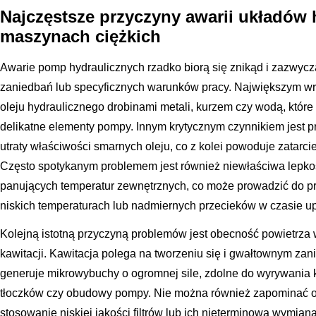
Najczęstsze przyczyny awarii układów
maszynach ciężkich
Awarie pomp hydraulicznych rzadko biorą się znikąd i zazwycz
zaniedbań lub specyficznych warunków pracy. Największym wr
oleju hydraulicznego drobinami metali, kurzem czy wodą, które 
delikatne elementy pompy. Innym krytycznym czynnikiem jest p
utraty właściwości smarnych oleju, co z kolei powoduje zatarc
Często spotykanym problemem jest również niewłaściwa lepko
panujących temperatur zewnętrznych, co może prowadzić do 
niskich temperaturach lub nadmiernych przecieków w czasie u
Kolejną istotną przyczyną problemów jest obecność powietrza
kawitacji. Kawitacja polega na tworzeniu się i gwałtownym zan
generuje mikrowybuchy o ogromnej sile, zdolne do wyrywania
tłoczków czy obudowy pompy. Nie można również zapominać o 
stosowanie niskiej jakości filtrów lub ich nieterminowa wymian