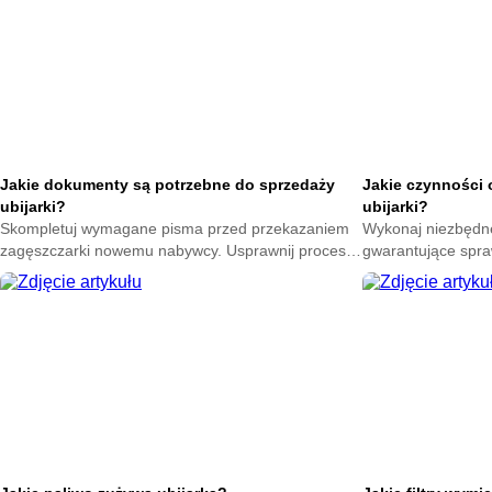
Jakie dokumenty są potrzebne do sprzedaży
Jakie czynności 
ubijarki?
ubijarki?
Skompletuj wymagane pisma przed przekazaniem
Wykonaj niezbędn
zagęszczarki nowemu nabywcy. Usprawnij proces
gwarantujące spra
transakcji i miej pewność poprawnego
Poznaj etapy trosk
sfinalizowania umowy.
przestojów na bud