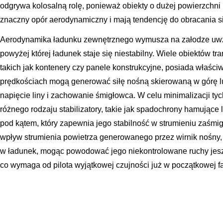
odgrywa kolosalną rolę, ponieważ obiekty o dużej powierzchni 
znaczny opór aerodynamiczny i mają tendencję do obracania si
Aerodynamika ładunku zewnętrznego wymusza na załodze uwzg
powyżej której ładunek staje się niestabilny. Wiele obiektów t
takich jak kontenery czy panele konstrukcyjne, posiada właści
prędkościach mogą generować siłę nośną skierowaną w górę lu
napięcie liny i zachowanie śmigłowca. W celu minimalizacji ty
różnego rodzaju stabilizatory, takie jak spadochrony hamując
pod kątem, który zapewnia jego stabilność w strumieniu zaśm
wpływ strumienia powietrza generowanego przez wirnik nośny,
w ładunek, mogąc powodować jego niekontrolowane ruchy jesz
co wymaga od pilota wyjątkowej czujności już w początkowej fa