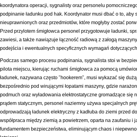
koordynatora operacji, sygnalisty oraz personelu pomocniczeg
podpinanie ładunku pod hak. Koordynator musi dbać o to, aby s
nieuprawnionych oraz przedmiotów, które mogłyby zostać por
Przed przylotem śmigłowca personel przygotowuje ładunki, spr
zawiesi, a także nawiązuje łączność radiową z załogą maszy
podejścia i ewentualnych specyficznych wymagań dotyczących 
Podczas samego procesu podpinania, sygnalista stoi w bezpi
pilota miejscu, kierując ruchami śmigłowca za pomocą umówi
ładunek, nazywana często "hookerem", musi wykazać się duż
bezpośrednio pod wirującymi łopatami maszyny, gdzie narażona
podmuch oraz wyładowania elektrostatyczne gromadzące się n
prądem statycznym, personel naziemny używa specjalnych pręt
odprowadzają ładunek elektryczny z kadłuba do ziemi przed d
współpraca między ziemią a powietrzem, oparta na zaufaniu i j
fundamentem bezpieczeństwa, eliminującym chaos i niepewn