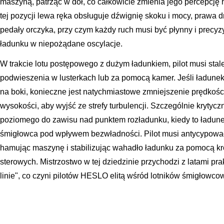
maszyną, patrząc w dół, co całkowicie zmienia jego percepcję h
tej pozycji lewa ręka obsługuje dźwignię skoku i mocy, prawa d
pedały orczyka, przy czym każdy ruch musi być płynny i precy
ładunku w niepożądane oscylacje.
W trakcie lotu postępowego z dużym ładunkiem, pilot musi st
podwieszenia w lusterkach lub za pomocą kamer. Jeśli ładun
na boki, konieczne jest natychmiastowe zmniejszenie prędkości
wysokości, aby wyjść ze strefy turbulencji. Szczególnie krytyc
poziomego do zawisu nad punktem rozładunku, kiedy to ładun
śmigłowca pod wpływem bezwładności. Pilot musi antycypować
hamując maszynę i stabilizując wahadło ładunku za pomocą k
sterowych. Mistrzostwo w tej dziedzinie przychodzi z latami pr
linie", co czyni pilotów HESLO elitą wśród lotników śmigłowco