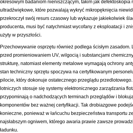
okresowym badaniom nieniszczącym, takim jak defektoskopia
ultradźwiękowe, które pozwalają wykryć mikropęknięcia niewid
przekroczył swój resurs czasowy lub wykazuje jakiekolwiek śl
producenta, musi być natychmiast wycofany z eksploatacji i zn
użyty w przyszłości.
Przechowywanie osprzętu również podlega ścisłym zasadom. L
przed promieniowaniem UV, wilgocią i substancjami chemicznym
strukturę, natomiast elementy metalowe wymagają ochrony ant
stan techniczny sprzętu spoczywa na certyfikowanym personel
pilocie, który dokonuje ostatecznego przeglądu przedlotoweg
lotniczych stosuje się systemy elektronicznego zarządzania flo
przypominają o nadchodzących terminach przeglądów i blokują
komponentów bez ważnej certyfikacji. Tak drobiazgowe podejści
konieczne, ponieważ w łańcuchu bezpieczeństwa transportu ze
najsłabszym ogniwem, którego awaria prawie zawsze prowadz
ładunku.