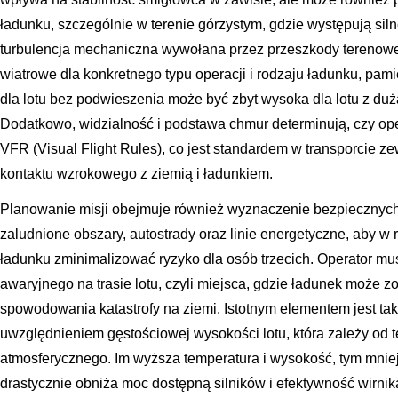
ładunku, szczególnie w terenie górzystym, gdzie występują sil
turbulencja mechaniczna wywołana przez przeszkody terenowe.
wiatrowe dla konkretnego typu operacji i rodzaju ładunku, pam
dla lotu bez podwieszenia może być zbyt wysoka dla lotu z duż
Dodatkowo, widzialność i podstawa chmur determinują, czy op
VFR (Visual Flight Rules), co jest standardem w transporcie
kontaktu wzrokowego z ziemią i ładunkiem.
Planowanie misji obejmuje również wyznaczenie bezpiecznych t
zaludnione obszary, autostrady oraz linie energetyczne, aby w
ładunku zminimalizować ryzyko dla osób trzecich. Operator mus
awaryjnego na trasie lotu, czyli miejsca, gdzie ładunek może 
spowodowania katastrofy na ziemi. Istotnym elementem jest ta
uwzględnieniem gęstościowej wysokości lotu, która zależy od t
atmosferycznego. Im wyższa temperatura i wysokość, tym mniej
drastycznie obniża moc dostępną silników i efektywność wirn