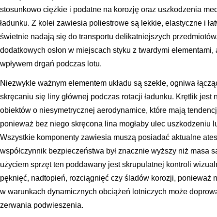
stosunkowo ciężkie i podatne na korozję oraz uszkodzenia me
ładunku. Z kolei zawiesia poliestrowe są lekkie, elastyczne i ł
świetnie nadają się do transportu delikatniejszych przedmiot
dodatkowych osłon w miejscach styku z twardymi elementami, 
wpływem drgań podczas lotu.
Niezwykle ważnym elementem układu są szekle, ogniwa łączące 
skręcaniu się liny głównej podczas rotacji ładunku. Krętlik jes
obiektów o niesymetrycznej aerodynamice, które mają tendencj
ponieważ bez niego skręcona lina mogłaby ulec uszkodzeniu l
Wszystkie komponenty zawiesia muszą posiadać aktualne atesty
współczynnik bezpieczeństwa był znacznie wyższy niż masa 
użyciem sprzęt ten poddawany jest skrupulatnej kontroli wizual
pęknięć, nadtopień, rozciągnięć czy śladów korozji, ponieważ
w warunkach dynamicznych obciążeń lotniczych może doprowad
zerwania podwieszenia.