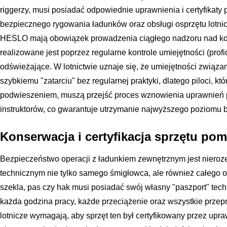
riggerzy, musi posiadać odpowiednie uprawnienia i certyfikat
bezpiecznego rygowania ładunków oraz obsługi osprzętu lotni
HESLO mają obowiązek prowadzenia ciągłego nadzoru nad ko
realizowane jest poprzez regularne kontrole umiejętności (prof
odświeżające. W lotnictwie uznaje się, że umiejętności związ
szybkiemu "zatarciu" bez regularnej praktyki, dlatego piloci, kt
podwieszeniem, muszą przejść proces wznowienia uprawnień
instruktorów, co gwarantuje utrzymanie najwyższego poziomu
Konserwacja i certyfikacja sprzętu po
Bezpieczeństwo operacji z ładunkiem zewnętrznym jest nieroz
technicznym nie tylko samego śmigłowca, ale również całego 
szekla, pas czy hak musi posiadać swój własny "paszport" tec
każda godzina pracy, każde przeciążenie oraz wszystkie prze
lotnicze wymagają, aby sprzęt ten był certyfikowany przez upr