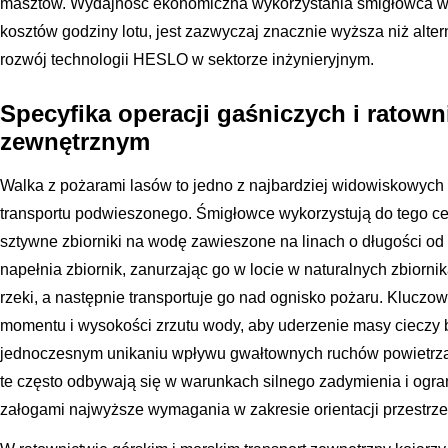
masztów. Wydajność ekonomiczna wykorzystania śmigłowca w 
kosztów godziny lotu, jest zazwyczaj znacznie wyższa niż alte
rozwój technologii HESLO w sektorze inżynieryjnym.
Specyfika operacji gaśniczych i ratow
zewnętrznym
Walka z pożarami lasów to jedno z najbardziej widowiskowych
transportu podwieszonego. Śmigłowce wykorzystują do tego cel
sztywne zbiorniki na wodę zawieszone na linach o długości od k
napełnia zbiornik, zanurzając go w locie w naturalnych zbiornik
rzeki, a następnie transportuje go nad ognisko pożaru. Kluczow
momentu i wysokości zrzutu wody, aby uderzenie masy cieczy by
jednoczesnym unikaniu wpływu gwałtownych ruchów powietrza
te często odbywają się w warunkach silnego zadymienia i ogra
załogami najwyższe wymagania w zakresie orientacji przestrze