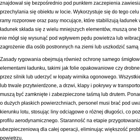
znajdował się bezpośrednio pod punktem zaczepienia zawiesia
przechylania się obiektu w locie. Wykorzystuje się do tego celu
ramy rozporowe oraz pasy mocujące, które stabilizują ładunek w
ładunek składa się z wielu mniejszych elementów, muszą one by
nie mógł się wysunąć pod wpływem pędu powietrza lub wibracj
zagrożenie dla osób postronnych na ziemi lub uszkodzić samą
Zasady rygowania obejmują również ochronę samego śmigłow
elementami ładunku, takimi jak folie opakowaniowe czy drobne
przez silnik lub uderzyć w łopaty wirnika ogonowego. Wszystk
lub trwale przytwierdzone, a drzwi, klapy i pokrywy w transp
muszą być zamknięte i zabezpieczone taśmą lub drutem. Ponad
o dużych płaskich powierzchniach, personel musi brać pod uw
kierunku lotu, stosując liny odciągowe o różnej długości, co p
profilu aerodynamicznego. Staranność na etapie przygotowania
ubezpieczeniową dla całej operacji, eliminując większość pro
powietrzu.