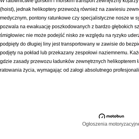
W ratownictwie górskim i morskim transport zewnętrzny kojarzy
(hoist), jednak helikoptery przewożą również na zawiesiu zew
medycznym, pontony ratunkowe czy specjalistyczne nosze w sys
pozwala na ewakuację poszkodowanych z bardzo głębokich szcz
śmigłowiec nie może podejść nisko ze względu na ryzyko uder
podpięty do długiej liny jest transportowany w zawisie do bez
podjęty na pokład lub przekazany zespołowi naziemnemu. Każd
gdzie zasady przewozu ładunków zewnętrznych helikopterem ł
ratowania życia, wymagając od załogi absolutnego profesjonal
Ogłoszenia motoryzacyjn