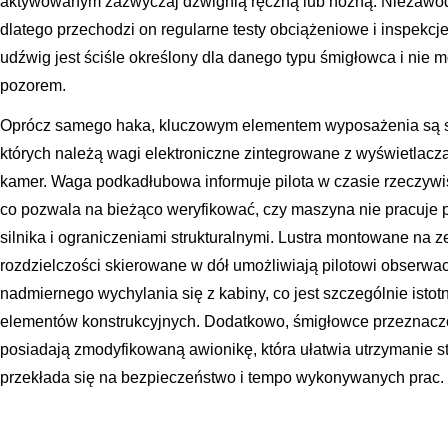
aktywowanym zazwyczaj dźwignią ręczną lub nożną. Niezawodn
dlatego przechodzi on regularne testy obciążeniowe i inspekcj
udźwig jest ściśle określony dla danego typu śmigłowca i nie
pozorem.
Oprócz samego haka, kluczowym elementem wyposażenia są s
których należą wagi elektroniczne zintegrowane z wyświetlacza
kamer. Waga podkadłubowa informuje pilota w czasie rzeczyw
co pozwala na bieżąco weryfikować, czy maszyna nie pracuj
silnika i ograniczeniami strukturalnymi. Lustra montowane na 
rozdzielczości skierowane w dół umożliwiają pilotowi obserwa
nadmiernego wychylania się z kabiny, co jest szczególnie ist
elementów konstrukcyjnych. Dodatkowo, śmigłowce przeznacz
posiadają zmodyfikowaną awionikę, która ułatwia utrzymanie s
przekłada się na bezpieczeństwo i tempo wykonywanych prac.