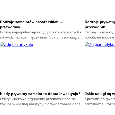
Rodzaje samolotów pasażerskich —
Rodzaje prywatn
przewodnik
przewodnik
Poznaj najpopularniejsze typy maszyn latających i
Poznaj luksusowy ś
sprawdź różnice między nimi. Odkryj fascynujący
popularne modele 
świat lotnictwa pasażerskiego w tym przewodniku.
odrzutowiec dopas
Przeczytaj nasz po
Kiedy prywatny samolot to dobra inwestycja?
Jakie usługi są 
Odkryj kluczowe argumenty przemawiające za
Sprawdź, co gwar
zakupem własnej maszyny. Sprawdź twarde dane i
odrzutowca. Pozna
realne korzyści biznesowe. Dowiedz się czy to
udogodnienia prem
rozwiązanie dla Ciebie.
żadnych obaw.