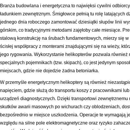
Branża budowlana i energetyczna to najwięksi cywilni odbiorcy
ładunkiem zewnętrznym. Śmigłowce pełnią tu rolę latających dź
jednego dnia roboczego zamontować dziesiątki słupów linii wy
górskim, co tradycyjnymi metodami zajęłoby całe miesiące. Precy
stalową konstrukcję na śrubach fundamentowych, mierzy się w m
ścisłej współpracy z monterami znajdującymi się na wieży, któ
jego rygowania. Wykorzystanie helikopterów pozwala również 
specjalnych pojemnikach (tzw. skipach), co jest jedynym sp
miejscach, gdzie nie dojedzie żadna betoniarka.
W przemyśle energetycznym helikoptery są również niezastąpio
napięciem, gdzie służą do transportu koszy z pracownikami lu
urządzeń diagnostycznych. Dzięki transportowi zewnętrznemu 
skutków awarii masowych po wichurach czy oblodzeniach, dost
bezpośrednio w miejsce uszkodzenia. Operacje te wymagają je
względu na silne pole elektromagnetyczne oraz ryzyko zahacz