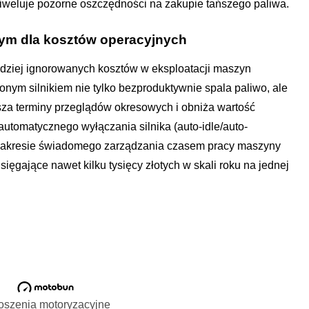
niweluje pozorne oszczędności na zakupie tańszego paliwa.
wym dla kosztów operacyjnych
rdziej ignorowanych kosztów w eksploatacji maszyn
nym silnikiem nie tylko bezproduktywnie spala paliwo, ale
sza terminy przeglądów okresowych i obniża wartość
tomatycznego wyłączania silnika (auto-idle/auto-
 zakresie świadomego zarządzania czasem pracy maszyny
ęgające nawet kilku tysięcy złotych w skali roku na jednej
oszenia motoryzacyjne