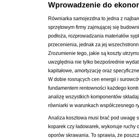
Wprowadzenie do ekonom
Równiarka samojezdna to jedna z najbar
sprzętowym firmy zajmującej się budownic
podłoża, rozprowadzania materiałów sypk
przecenienia, jednak za jej wszechstronn
Zrozumienie tego, jakie są koszty utrzy
uwzględnia nie tylko bezpośrednie wydatk
kapitałowe, amortyzację oraz specyficzn
W dobie rosnących cen energii i surowcó
fundamentem rentowności każdego kontra
analizę wszystkich komponentów składają
równiarki w warunkach współczesnego r
Analiza kosztowa musi brać pod uwagę sp
koparek czy ładowarek, wykonuje ruchy 
oporów skrawania. To sprawia, że poszcz