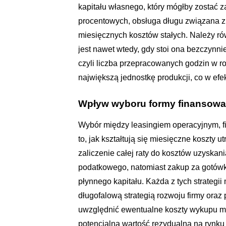
kapitału własnego, który mógłby zostać
procentowych, obsługa długu związana 
miesięcznych kosztów stałych. Należy r
jest nawet wtedy, gdy stoi ona bezczynnie
czyli liczba przepracowanych godzin w ro
największą jednostkę produkcji, co w ef
Wpływ wyboru formy finansowa
Wybór między leasingiem operacyjnym, 
to, jak kształtują się miesięczne koszty 
zaliczenie całej raty do kosztów uzyskani
podatkowego, natomiast zakup za gotówkę
płynnego kapitału. Każda z tych strategi
długofalową strategią rozwoju firmy ora
uwzględnić ewentualne koszty wykupu ma
potencjalną wartość rezydualną na rynk