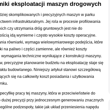
iki eksploatacji maszyn drogowych
dziej skomplikowanych i precyzyjnych maszyn w parku
twem infrastrukturalnym. Jej rola w procesie profilowania
ich czy utrzymania dróg gruntowych jest nie do
ością idą wymierne i często wysokie koszty operacyjne.
mania równiarki, wymaga wielowymiarowego podejścia, które
i na paliwo i części zamienne, ale również koszty
e wymagania techniczne wynikające z konstrukcji maszyny.
w, precyzyjne planowanie budżetu na eksploatację staje się
ktu budowlanego. Niniejszy artykuł stanowi szczegółową
cych się na całkowity koszt posiadania i użytkowania
ynku.
ecyfikę pracy tej maszyny, która w przeciwieństwie do
o dużej precyzji przy jednoczesnym generowaniu znacznych
ególne podzespoły, takie jak układ przeniesienia napędu