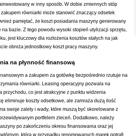
 zainwestowany w inny sposób. W dobie zmiennych stóp
z zakupem równiarki może stanowić znaczący odsetek
ównież pamiętać, że koszt posiadania maszyny generowany
 na bazie. Z tego powodu wysoki stopień utylizacji sprzętu,
ku, jest kluczowy dla rozłożenia kosztów stałych na jak
ekcie obniża jednostkowy koszt pracy maszyny.
nia na płynność finansową
finansowym a zakupem za gotówkę bezpośrednio rzutuje na
utrzymania równiarki. Leasing operacyjny pozwala na
a przychodu, co jest atrakcyjne z punktu widzenia
 eliminuje koszty odsetkowe, ale zamraża dużą ilość
i ma swoje zalety i wady, które muszą być skorelowane z
z przewidywanym portfelem zleceń. Dodatkowo, należy
szyny po zakończeniu okresu finansowania oraz jej
u wtórnym, która w przypadku renomowanych marek potrafi