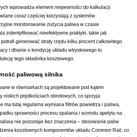
ych wprowadza element niepewności do kalkulacji
wlane coraz częściej korzystają z systemów
yzyjne monitorowanie zużycia paliwa w czasie
a zidentyfikować nieefektywne praktyki, takie jak
potrafi generować straty rzędu kilku procent całkowitego
racy i dbanie o kondycję układu wtryskowego to
dukcję tego składnika kosztowego.
ność paliwową silnika
wane w równiarkach są projektowane pod kątem
 niskich prędkościach obrotowych, co sprzyja
ma tutaj regularna wymiana filtrów powietrza i paliwa,
padku sprawności procesu spalania i wzrostu apetytu na
aliwa nie pozostaje bez znaczenia – stosowanie paliw
kodzenia kosztownych komponentów układu Common Rail, co