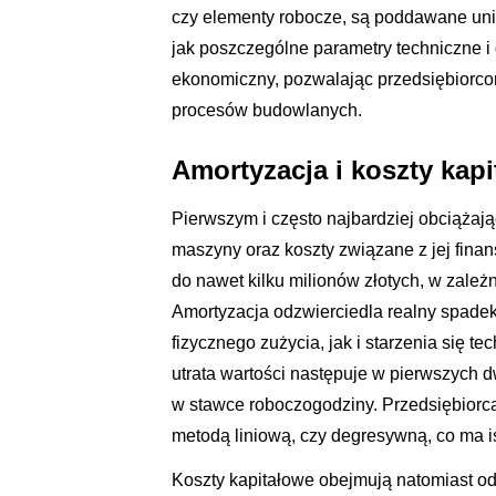
czy elementy robocze, są poddawane uni
jak poszczególne parametry techniczne i
ekonomiczny, pozwalając przedsiębiorco
procesów budowlanych.
Amortyzacja i koszty ka
Pierwszym i często najbardziej obciążaj
maszyny oraz koszty związane z jej finan
do nawet kilku milionów złotych, w zale
Amortyzacja odzwierciedla realny spadek
fizycznego zużycia, jak i starzenia się
utrata wartości następuje w pierwszych d
w stawce roboczogodziny. Przedsiębior
metodą liniową, czy degresywną, co ma is
Koszty kapitałowe obejmują natomiast ods