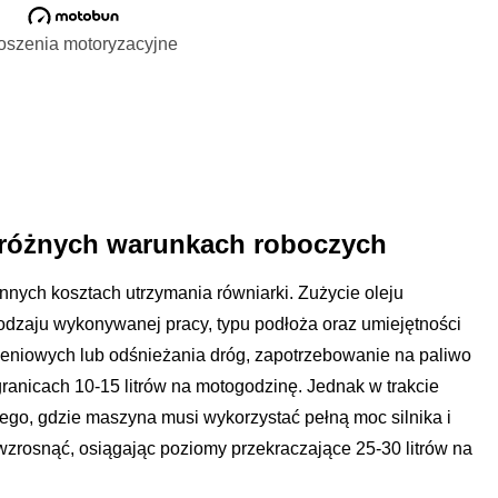
oszenia motoryzacyjne
w różnych warunkach roboczych
nnych kosztach utrzymania równiarki. Zużycie oleju
odzaju wykonywanej pracy, typu podłoża oraz umiejętności
zeniowych lub odśnieżania dróg, zapotrzebowanie na paliwo
granicach 10-15 litrów na motogodzinę. Jednak w trakcie
tego, gdzie maszyna musi wykorzystać pełną moc silnika i
 wzrosnąć, osiągając poziomy przekraczające 25-30 litrów na