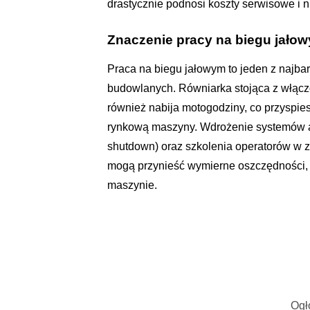
drastycznie podnosi koszty serwisowe i 
Znaczenie pracy na biegu jało
Praca na biegu jałowym to jeden z najba
budowlanych. Równiarka stojąca z włączo
również nabija motogodziny, co przyspie
rynkową maszyny. Wdrożenie systemów au
shutdown) oraz szkolenia operatorów w
mogą przynieść wymierne oszczędności, si
maszynie.
Ogł