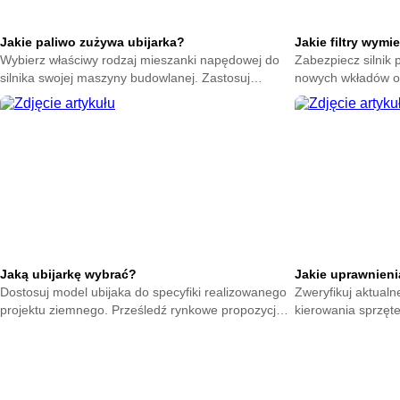
Jakie paliwo zużywa ubijarka?
Jakie filtry wymi
Wybierz właściwy rodzaj mieszanki napędowej do
Zabezpiecz silnik
silnika swojej maszyny budowlanej. Zastosuj
nowych wkładów oc
optymalną ciecz i zapobiegaj awariom układu
bariery wymagają r
wtryskowego.
maszyny.
Jaką ubijarkę wybrać?
Jakie uprawnieni
Dostosuj model ubijaka do specyfiki realizowanego
Zweryfikuj aktual
projektu ziemnego. Prześledź rynkowe propozycje i
kierowania sprzęt
wytypuj sprzęt gwarantujący stabilne wykończenie.
wymagane certyfika
każdym placu.