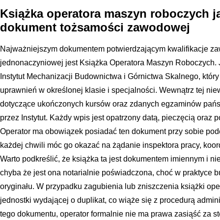
Książka operatora maszyn roboczych j
dokument tożsamości zawodowej
Najważniejszym dokumentem potwierdzającym kwalifikacje za
jednonaczyniowej jest Książka Operatora Maszyn Roboczych.
Instytut Mechanizacji Budownictwa i Górnictwa Skalnego, któr
uprawnień w określonej klasie i specjalności. Wewnątrz tej niew
dotyczące ukończonych kursów oraz zdanych egzaminów pańs
przez Instytut. Każdy wpis jest opatrzony datą, pieczęcią ora
Operator ma obowiązek posiadać ten dokument przy sobie pod
każdej chwili móc go okazać na żądanie inspektora pracy, ko
Warto podkreślić, że książka ta jest dokumentem imiennym i ni
chyba że jest ona notarialnie poświadczona, choć w praktyce
oryginału. W przypadku zagubienia lub zniszczenia książki ope
jednostki wydającej o duplikat, co wiąże się z procedurą admin
tego dokumentu, operator formalnie nie ma prawa zasiąść za s