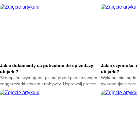
Jakie dokumenty są potrzebne do sprzedaży
Jakie czynności 
ubijarki?
ubijarki?
Skompletuj wymagane pisma przed przekazaniem
Wykonaj niezbędn
zagęszczarki nowemu nabywcy. Usprawnij proces
gwarantujące spra
transakcji i miej pewność poprawnego
Poznaj etapy trosk
sfinalizowania umowy.
przestojów na bud