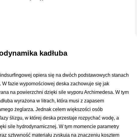
drodynamika kadłuba
windsurfingowej opiera się na dwóch podstawowych stanach
. W fazie wypornościowej deska zachowuje się jak
wana na powierzchni dzięki sile wyporu Archimedesa. W tym
adłuba wyrażona w litrach, która musi z zapasem
amego żeglarza. Jednak celem większości osób
 fazy ślizgu, w której deska przestaje rozpychać wodę, a
zięki sile hydrodynamicznej. W tym momencie parametry
 oraz sztywność materiału zyskują na znaczeniu kosztem