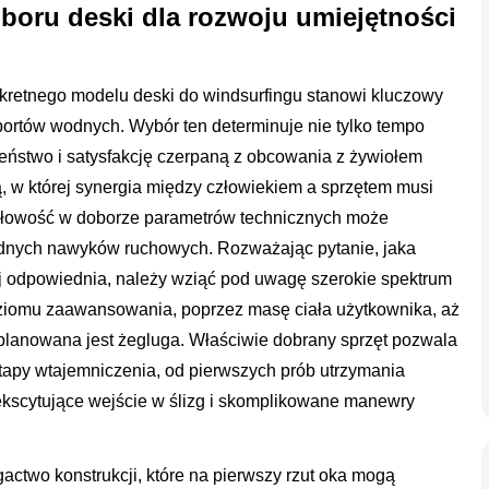
boru deski dla rozwoju umiejętności
kretnego modelu deski do windsurfingu stanowi kluczowy
ortów wodnych. Wybór ten determinuje nie tylko tempo
eństwo i satysfakcję czerpaną z obcowania z żywiołem
ną, w której synergia między człowiekiem a sprzętem musi
idłowość w doborze parametrów technicznych może
błędnych nawyków ruchowych. Rozważając pytanie, jaka
ej odpowiednia, należy wziąć pod uwagę szerokie spektrum
ziomu zaawansowania, poprzez masę ciała użytkownika, aż
planowana jest żegluga. Właściwie dobrany sprzęt pozwala
tapy wtajemniczenia, od pierwszych prób utrzymania
ekscytujące wejście w ślizg i skomplikowane manewry
actwo konstrukcji, które na pierwszy rzut oka mogą