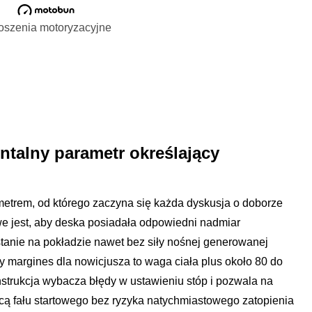
oszenia motoryzacyjne
talny parametr określający
ametrem, od którego zaczyna się każda dyskusja o doborze
we jest, aby deska posiadała odpowiedni nadmiar
tanie na pokładzie nawet bez siły nośnej generowanej
ny margines dla nowicjusza to waga ciała plus około 80 do
nstrukcja wybacza błędy w ustawieniu stóp i pozwala na
ą fału startowego bez ryzyka natychmiastowego zatopienia