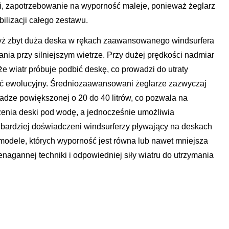
ci, zapotrzebowanie na wyporność maleje, ponieważ żeglarz
bilizacji całego zestawu.
dyż zbyt duża deska w rękach zaawansowanego windsurfera
ania przy silniejszym wietrze. Przy dużej prędkości nadmiar
że wiatr próbuje podbić deskę, co prowadzi do utraty
i być ewolucyjny. Średniozaawansowani żeglarze zazwyczaj
wadze powiększonej o 20 do 40 litrów, co pozwala na
zenia deski pod wodę, a jednocześnie umożliwia
ardziej doświadczeni windsurferzy pływający na deskach
 modele, których wyporność jest równa lub nawet mniejsza
enagannej techniki i odpowiedniej siły wiatru do utrzymania