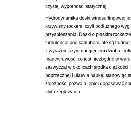
czystej wyporności statycznej.
Hydrodynamika deski windsurfingowej jes
krzywizny rockera, czyli podłużnego wygi
przyspieszania. Deski o płaskim rockerz
turbulencje pod kadłubem, ale są trudni
z wyraźniejszym podgięciem dziobu i rufy
manewrowość, co jest niezbędne w warun
zazwyczaj w okolicach środka ciężkości l
poprzecznej i ułatwia naukę, stanowiąc s
zależności pozwala lepiej dopasować sp
stylu żeglowania.