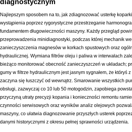
diagnostycznym
Najlepszym sposobem na to, jak zdiagnozować usterkę koparki,
wystąpienia poprzez rygorystyczne przestrzeganie harmonogr
fundamentem długowieczności maszyny. Każdy przegląd powini
przeprowadzenia minidiagnostyki, podczas której mechanik weryf
zanieczyszczenia magnesów w korkach spustowych oraz ogólną k
hydraulicznej. Wymiana filtrów oleju i paliwa w interwałach z
bieżąco monitorować obecność zanieczyszczeń w układach; p
gumy w filtrze hydraulicznym jest jasnym sygnałem, że któryś 
zaczyna się łuszczyć od wewnątrz. Smarowanie wszystkich pun
obsługi, zazwyczaj co 10 lub 50 motogodzin, zapobiega powsta
przyczyną utraty precyzji kopania i konieczności remontu ram
czynności serwisowych oraz wyników analiz olejowych pozwala
maszyny, co ułatwia diagnozowanie przyszłych usterek poprz
danymi historycznymi z okresu pełnej sprawności urządzenia.