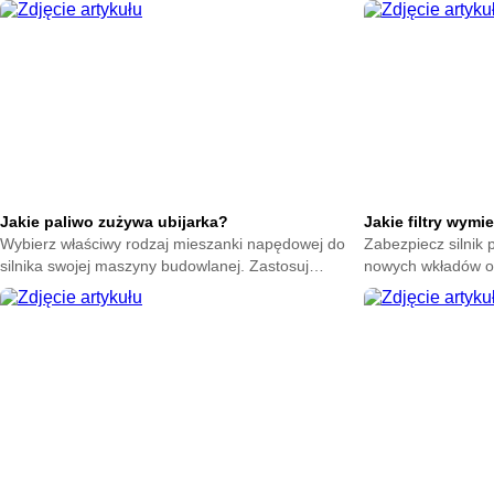
transakcji i miej pewność poprawnego
Poznaj etapy trosk
sfinalizowania umowy.
przestojów na bud
Jakie paliwo zużywa ubijarka?
Jakie filtry wymi
Wybierz właściwy rodzaj mieszanki napędowej do
Zabezpiecz silnik
silnika swojej maszyny budowlanej. Zastosuj
nowych wkładów oc
optymalną ciecz i zapobiegaj awariom układu
bariery wymagają r
wtryskowego.
maszyny.