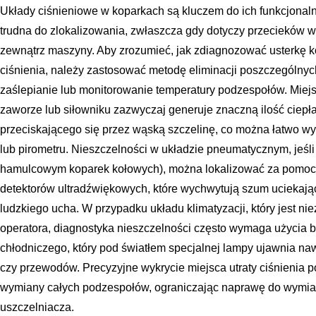
Układy ciśnieniowe w koparkach są kluczem do ich funkcjonaln
trudna do zlokalizowania, zwłaszcza gdy dotyczy przecieków 
zewnątrz maszyny. Aby zrozumieć, jak zdiagnozować usterkę k
ciśnienia, należy zastosować metodę eliminacji poszczególnyc
zaślepianie lub monitorowanie temperatury podzespołów. Mie
zaworze lub siłowniku zazwyczaj generuje znaczną ilość ciepła
przeciskającego się przez wąską szczelinę, co można łatwo w
lub pirometru. Nieszczelności w układzie pneumatycznym, jeśl
hamulcowym koparek kołowych), można lokalizować za pomocą
detektorów ultradźwiękowych, które wychwytują szum uciekając
ludzkiego ucha. W przypadku układu klimatyzacji, który jest ni
operatora, diagnostyka nieszczelności często wymaga użycia
chłodniczego, który pod światłem specjalnej lampy ujawnia na
czy przewodów. Precyzyjne wykrycie miejsca utraty ciśnienia 
wymiany całych podzespołów, ograniczając naprawę do wymian
uszczelniacza.