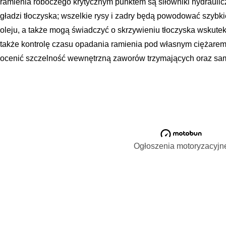
ramienia roboczego krytycznym punktem są siłowniki hydraulic
gładzi tłoczyska; wszelkie rysy i zadry będą powodować szybki
oleju, a także mogą świadczyć o skrzywieniu tłoczyska wskute
także kontrolę czasu opadania ramienia pod własnym ciężarem
ocenić szczelność wewnętrzną zaworów trzymających oraz samy
Ogłoszenia motoryzacyjn