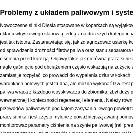
Problemy z układem paliwowym i sys
Nowoczesne silniki Diesla stosowane w koparkach są wyjątkowo
układu wtryskowego stanowią jedną z najdroższych kategorii 
jest tak istotna. Zastanawiając się, jak zdiagnozować usterkę 
od sprawdzenia drożności filtrów paliwa oraz stanu separatora
ciśnienia przed korozją. Objawy takie jak nierówna praca silnik
nagłe gaśnięcie pod obciążeniem często wskazują na zużycie w
zamiast je rozpylać, co prowadzi do wypalania dziur w tłokach
warunkach polowych jest trudna, ale można wykonać tzw. test p
paliwa wraca z każdego wtryskiwacza do zbiornika; zbyt duży 
wewnętrznej i konieczności regeneracji elementu. Należy rów
przewodów paliwowych pod kątem zasysania lewego powietrza
pracy silnika i jest często mylone z poważniejszą awarią pomp
monitorować parametry ciśnienia na szynie paliwowej (rail pr