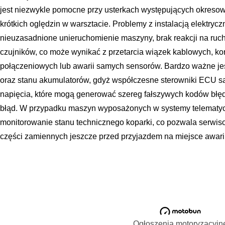
jest niezwykle pomocne przy usterkach występujących okresow
krótkich oględzin w warsztacie. Problemy z instalacją elektryc
nieuzasadnione unieruchomienie maszyny, brak reakcji na ruc
czujników, co może wynikać z przetarcia wiązek kablowych, ko
połączeniowych lub awarii samych sensorów. Bardzo ważne je
oraz stanu akumulatorów, gdyż współczesne sterowniki ECU są
napięcia, które mogą generować szereg fałszywych kodów bł
błąd. W przypadku maszyn wyposażonych w systemy telematycz
monitorowanie stanu technicznego koparki, co pozwala serwi
części zamiennych jeszcze przed przyjazdem na miejsce awarii
Ogłoszenia motoryzacyjn