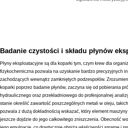
Badanie czystości i składu płynów eks
Płyny eksploatacyjne są dla koparki tym, czym krew dla organiz
fizykochemiczna pozwala na uzyskanie bardzo precyzyjnych in
zachodzących wewnątrz zamkniętych podzespołów. Zrozumieni
koparki poprzez badanie płynów, zaczyna się od pobierania pró
hydraulicznego oraz przekładniowego do profesjonalnej analizy 
stanie określić zawartość poszczególnych metali w oleju, takic
pozwala z dużą dokładnością wskazać, który element maszyny
jeszcze dojdzie do jego całkowitego zniszczenia. Obecność w
jego emulgację, co drastycznie obniża właściwości smarne i pr