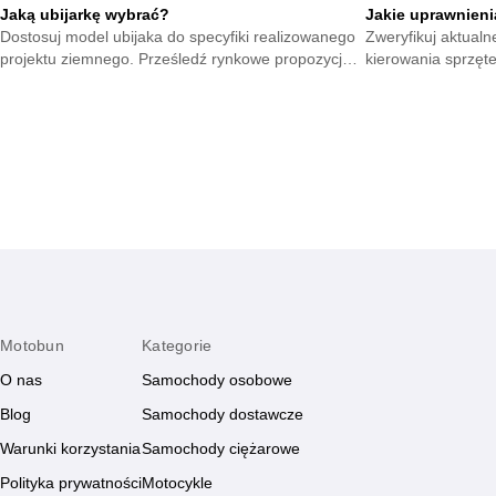
Jaką ubijarkę wybrać?
Jakie uprawnieni
Dostosuj model ubijaka do specyfiki realizowanego
Zweryfikuj aktual
projektu ziemnego. Prześledź rynkowe propozycje i
kierowania sprzęt
wytypuj sprzęt gwarantujący stabilne wykończenie.
wymagane certyfika
każdym placu.
Motobun
Kategorie
O nas
Samochody osobowe
Blog
Samochody dostawcze
Warunki korzystania
Samochody ciężarowe
Polityka prywatności
Motocykle