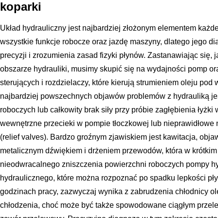
koparki
Układ hydrauliczny jest najbardziej złożonym elementem każde
wszystkie funkcje robocze oraz jazdę maszyny, dlatego jego 
precyzji i zrozumienia zasad fizyki płynów. Zastanawiając się,
obszarze hydrauliki, musimy skupić się na wydajności pomp o
sterujących i rozdzielaczy, które kierują strumieniem oleju po
najbardziej powszechnych objawów problemów z hydrauliką j
roboczych lub całkowity brak siły przy próbie zagłębienia łyżki
wewnętrzne przecieki w pompie tłoczkowej lub nieprawidłow
(relief valves). Bardzo groźnym zjawiskiem jest kawitacja, obj
metalicznym dźwiękiem i drżeniem przewodów, która w krótki
nieodwracalnego zniszczenia powierzchni roboczych pompy hyd
hydraulicznego, które można rozpoznać po spadku lepkości pły
godzinach pracy, zazwyczaj wynika z zabrudzenia chłodnicy ole
chłodzenia, choć może być także spowodowane ciągłym przele