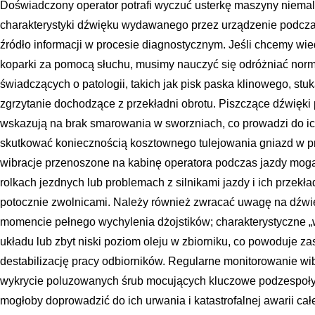
Doświadczony operator potrafi wyczuć usterkę maszyny niemal 
charakterystyki dźwięku wydawanego przez urządzenie podcza
źródło informacji w procesie diagnostycznym. Jeśli chcemy wi
koparki za pomocą słuchu, musimy nauczyć się odróżniać nor
świadczących o patologii, takich jak pisk paska klinowego, stu
zgrzytanie dochodzące z przekładni obrotu. Piszczące dźwięki 
wskazują na brak smarowania w sworzniach, co prowadzi do i
skutkować koniecznością kosztownego tulejowania gniazd w przy
wibracje przenoszone na kabinę operatora podczas jazdy mog
rolkach jezdnych lub problemach z silnikami jazdy i ich przek
potocznie zwolnicami. Należy również zwracać uwagę na dźwi
momencie pełnego wychylenia dżojstików; charakterystyczne 
układu lub zbyt niski poziom oleju w zbiorniku, co powoduje z
destabilizację pracy odbiorników. Regularne monitorowanie w
wykrycie poluzowanych śrub mocujących kluczowe podzespoły
mogłoby doprowadzić do ich urwania i katastrofalnej awarii cał