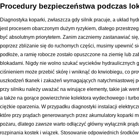
Procedury bezpieczeństwa podczas lok
Diagnostyka koparki, zwłaszcza gdy silnik pracuje, a układ hyd
jest procesem obarczonym dużym ryzykiem, dlatego przestrze
być absolutnym priorytetem. Zanim zaczniemy zastanawiać się,
poprzez zbliżanie się do ruchomych części, musimy upewnić się
podłoże, a ramię robocze zostało opuszczone na ziemię lub 
blokadami. Nigdy nie wolno szukać wycieków hydraulicznych g
ciśnieniem może przebić skórę i wniknąć do krwiobiegu, co pr
uszkodzeń tkanek i zakażeń wymagających natychmiastowej 
przy silniku należy uważać na wirujące elementy, takie jak wen
a także na gorące powierzchnie kolektora wydechowego i tur
ciężkie oparzenia. W przypadku diagnostyki instalacji elektryc
które przy prądach generowanych przez akumulatory koparki 
pożaru, dlatego zawsze warto odłączyć główny wyłącznik prądu
rozpinania kostek i wiązek. Stosowanie odpowiednich środków o