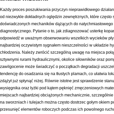
Każdy proces poszukiwania przyczyn nieprawidłowego działan
od niezwykle dokładnych oględzin zewnętrznych, które często 
doświadczonych mechaników dążących do natychmiastowego 
diagnostycznego. Pytanie o to, jak zdiagnozować usterkę kopa
odpowiedź w uważnym obserwowaniu wszelkich wycieków płynó
najbardziej oczywistym sygnałem nieszczelności w układzie h
chłodzenia. Należy zwrócić szczególną uwagę na miejsca poł
sztywnymi rurami hydraulicznymi, okolice siłowników oraz pom
zawilgocenie może świadczyć o początkach degradacji uszczel
tendencję do osadzania się na tłustych plamach, co ułatwia lok
zdążył już spłynąć niżej. Równie istotne jest sprawdzenie stanu
wysięgnika oraz łyżki pod kątem pęknięć zmęczeniowych mater
miejscach najbardziej obciążonych mechanicznie, szczególnie
na sworzniach i tulejach można często dostrzec gołym okiem 
przesunięć elementów roboczych podczas ich powolnego ruchu