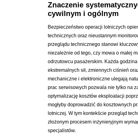
Znaczenie systematyczny
cywilnym i ogólnym
Bezpieczeństwo operacji lotniczych opie
technicznych oraz nieustannym monitoro
przeglądu technicznego stanowi kluczowy
niezależnie od tego, czy mowa o małej m
odrzutowcu pasażerskim. Każda godzina 
ekstremalnych sił, zmiennych ciśnień or
mechaniczne i elektroniczne ulegają na
prac serwisowych pozwala nie tylko na za
optymalizację kosztów eksploatacji popr
mogłyby doprowadzić do kosztownych prze
lotniczej. W tym kontekście przegląd tech
złożonym procesem inżynieryjnym wymag
specjalistów.