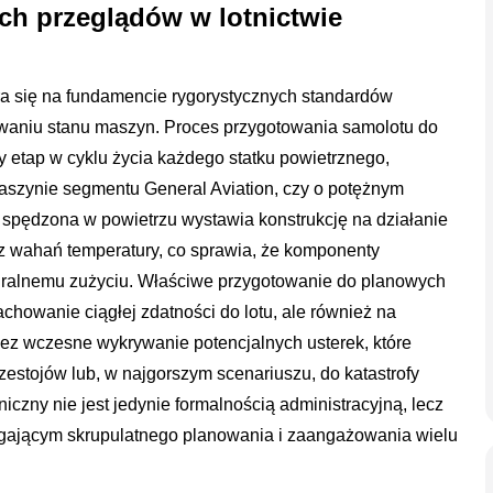
ch przeglądów w lotnictwie
ra się na fundamencie rygorystycznych standardów
waniu stanu maszyn. Proces przygotowania samolotu do
 etap w cyklu życia każdego statku powietrznego,
aszynie segmentu General Aviation, czy o potężnym
spędzona w powietrzu wystawia konstrukcję na działanie
az wahań temperatury, co sprawia, że komponenty
turalnemu zużyciu. Właściwe przygotowanie do planowych
chowanie ciągłej zdatności do lotu, ale również na
zez wczesne wykrywanie potencjalnych usterek, które
stojów lub, w najgorszym scenariuszu, do katastrofy
niczny nie jest jedynie formalnością administracyjną, lecz
ającym skrupulatnego planowania i zaangażowania wielu