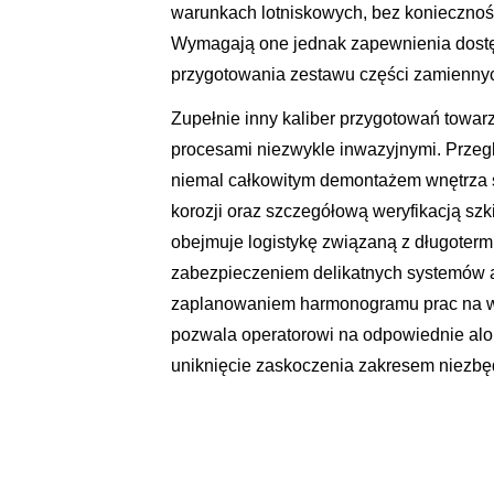
warunkach lotniskowych, bez koniecznośc
Wymagają one jednak zapewnienia dostę
przygotowania zestawu części zamiennych
Zupełnie inny kaliber przygotowań towarz
procesami niezwykle inwazyjnymi. Przegl
niemal całkowitym demontażem wnętrza s
korozji oraz szczegółową weryfikacją szk
obejmuje logistykę związaną z długot
zabezpieczeniem delikatnych systemów a
zaplanowaniem harmonogramu prac na wie
pozwala operatorowi na odpowiednie alo
uniknięcie zaskoczenia zakresem niezb