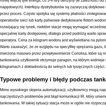
mniej więcej tyle energii, co 3-4 litry benzyny (w zależności
napędowych). Interfejsy dystrybutorów są zazwyczaj dotykowe 
przez proces. Często spotyka się systemy płatności zintegrowa
operatorów sieci lub karty paliwowe dedykowane flotom wodo
rozwijający się rynek, niektóre stacje mogą wymagać wcześniejs
specjalnej karty dostępowej, dlatego przed podróżą warto sp
operatora. Cena za kilogram wodoru jest wyświetlana na pylon
Warto zauważyć, że ze względu na specyfikę sprężania gazu, i
mierzona masowo przez przepływomierze Coriolisa, które są n
tankowania użytkownik otrzymuje paragon, na którym widniej
kilogramach z dokładnością do setnych lub tysięcznych części.
Typowe problemy i błędy podczas tan
Mimo wysokiego stopnia automatyzacji, użytkownicy mogą nap
najczęstszych problemów jest błąd komunikacji IR, który unie
tankowania. W takiej sytuacji stacja może w ogóle nie rozpoczą