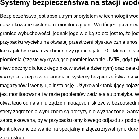
Systemy bezpieczeństwa na stacji wod
Bezpieczeństwo jest absolutnym priorytetem w technologii wod
naszpikowane systemami monitorującymi. Wodór jest gazem w
granice wybuchowości, jednak jego wielką zaletą jest to, że jes
przypadku wycieku na otwartej przestrzeni błyskawicznie unosi 
kałuż jak benzyna czy chmur przy gruncie jak LPG. Mimo to, st
płomienia (często wykrywające promieniowanie UV/IR, gdyż pł
niewidoczny dla ludzkiego oka w świetle dziennym) oraz detek
wykrycia jakiejkolwiek anomalii, systemy bezpieczeństwa naty
magazynów i wentylują instalację. Użytkownik tankujący pojaz
jest monitorowana i w razie problemów zadziała automatyka. W
otwartego ognia ani urządzeń mogących iskrzyć w bezpośredni
strefy zagrożenia wybuchem są precyzyjnie wyznaczone. Sama ko
zaprojektowana, by w przypadku omyłkowego odjazdu z podpięt
kontrolowane zerwanie na specjalnym złączu zrywalnym, które
z obu stron.