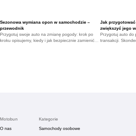
Sezonowa wymiana opon w samochodzie –
Jak przygotować
przewodnik
zwiększyć jego w
Przygotuj swoje auto na zmianę pogody: krok po
Przygotuj auto do p
kroku opisujemy, kiedy i jak bezpiecznie zamienić
transakcji. Skond
ogumienie, jak unikać najczęstszych błędów, co
poprawią wygląd, 
sprawdzić przed drogą oraz jak oszczędzić czas i
pojazdu, by przyci
pieniądze.
Motobun
Kategorie
O nas
Samochody osobowe