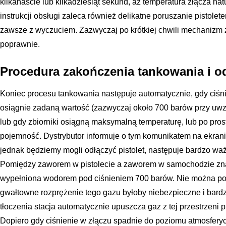
kilkanaście lub kilkadziesiąt sekund, aż temperatura złącza nat
instrukcji obsługi zaleca również delikatne poruszanie pistolet
zawsze z wyczuciem. Zazwyczaj po krótkiej chwili mechanizm 
poprawnie.
Procedura zakończenia tankowania i o
Koniec procesu tankowania następuje automatycznie, gdy ciś
osiągnie zadaną wartość (zazwyczaj około 700 barów przy uwz
lub gdy zbiorniki osiągną maksymalną temperaturę, lub po pros
pojemność. Dystrybutor informuje o tym komunikatem na ekra
jednak będziemy mogli odłączyć pistolet, następuje bardzo wa
Pomiędzy zaworem w pistolecie a zaworem w samochodzie znaj
wypełniona wodorem pod ciśnieniem 700 barów. Nie można po p
gwałtowne rozprężenie tego gazu byłoby niebezpieczne i bard
tłoczenia stacja automatycznie upuszcza gaz z tej przestrzeni 
Dopiero gdy ciśnienie w złączu spadnie do poziomu atmosfer