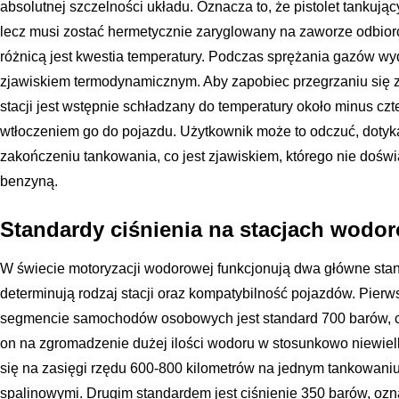
absolutnej szczelności układu. Oznacza to, że pistolet tankują
lecz musi zostać hermetycznie zaryglowany na zaworze odbior
różnicą jest kwestia temperatury. Podczas sprężania gazów wydz
zjawiskiem termodynamicznym. Aby zapobiec przegrzaniu się 
stacji jest wstępnie schładzany do temperatury około minus czt
wtłoczeniem go do pojazdu. Użytkownik może to odczuć, dotyk
zakończeniu tankowania, co jest zjawiskiem, którego nie dośw
benzyną.
Standardy ciśnienia na stacjach wodo
W świecie motoryzacji wodorowej funkcjonują dwa główne stan
determinują rodzaj stacji oraz kompatybilność pojazdów. Pier
segmencie samochodów osobowych jest standard 700 barów, 
on na zgromadzenie dużej ilości wodoru w stosunkowo niewielki
się na zasięgi rzędu 600-800 kilometrów na jednym tankowani
spalinowymi. Drugim standardem jest ciśnienie 350 barów, oz