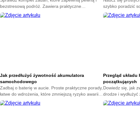
Sprawdź komplet zadań, które zapewnią pewną i
Naucz się prostych
bezstresową podróż. Zawiera praktyczne
szybko poradzić so
wskazówki od stanu pojazdu po niezbędne
zaoszczędzić czas
wyposażenie awaryjne. Przygotuj się na wyjazd.
wskazówki i klarown
dzień.
Jak przedłużyć żywotność akumulatora
Przegląd układu
samochodowego
początkujących
Zadbaj o baterię w aucie. Proste praktyczne porady,
Dowiedz się, jak 
łatwe do wdrożenia, które zmniejszą ryzyko awarii,
drodze i wydłużyć
wydłużą czas pracy urządzenia i obniżą koszty
prostym, praktyc
użytkowania samochodu przy minimalnym wysiłku.
zaczynających pr