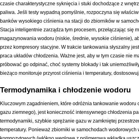
czasie charakterystyczne syknięcia i stuki dochodzące z wnętrz
paliwa. Jeśli testy wypadną pomyślnie, rozpoczyna się właści
banków wysokiego ciśnienia na stacji do zbiorników w samocho
Stacja inteligentnie zarządza tym procesem, przełączając się 
magazynowania wodoru (niskie, średnie, wysokie ciśnienie), a
przez kompresory stacyjne. W trakcie tankowania słyszalny je
praca układów chłodzenia. Ważne jest, aby w tym czasie nie ma
próbować go odpinać, choć systemy blokady i tak uniemożliwiłyb
bieżąco monitoruje przyrost ciśnienia i temperatury, dostosow
Termodynamika i chłodzenie wodoru
Kluczowym zagadnieniem, które odróżnia tankowanie wodoru
gazu ziemnego), jest konieczność intensywnego chłodzenia pa
termodynamiki, szybkie sprężanie gazu w zamkniętej przestrz
temperatury. Ponieważ zbiorniki w samochodach wodorowych 
kompozytowych (włókno węglowe z polimerową wkładką uszczel