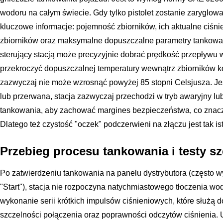
wodoru na całym świecie. Gdy tylko pistolet zostanie zaryglow
kluczowe informacje: pojemność zbiorników, ich aktualne ciśni
zbiorników oraz maksymalne dopuszczalne parametry tankowa
sterujący stacją może precyzyjnie dobrać prędkość przepływu wo
przekroczyć dopuszczalnej temperatury wewnątrz zbiorników k
zazwyczaj nie może wzrosnąć powyżej 85 stopni Celsjusza. Je
lub przerwana, stacja zazwyczaj przechodzi w tryb awaryjny lu
tankowania, aby zachować margines bezpieczeństwa, co znaczą
Dlatego też czystość "oczek" podczerwieni na złączu jest tak is
Przebieg procesu tankowania i testy sz
Po zatwierdzeniu tankowania na panelu dystrybutora (często w
"Start"), stacja nie rozpoczyna natychmiastowego tłoczenia wo
wykonanie serii krótkich impulsów ciśnieniowych, które służą
szczelności połączenia oraz poprawności odczytów ciśnienia.