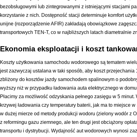
bezobsługowymi lub zintegrowanymi z istniejącymi stacjami pa
korzystanie z nich. Dostępność stacji determinuje komfort uży
unijne (rozporządzenie AFIR) zakładają obowiązkowe zagęszcz
transportowych TEN-T, co w najbliższych latach diametralnie z
Ekonomia eksploatacji i koszt tankowa
Koszty użytkowania samochodu wodorowego są tematem wielu 
jest zazwyczaj ustalana w taki sposób, aby koszt przejechania
zbliżony do kosztów jazdy samochodem spalinowym o podobny
wyższy niż w przypadku ładowania auta elektrycznego w domu.
Płacimy za możliwość odzyskania pełnego zasięgu w 5 minut. War
krzywej ładowania czy temperatury baterii, jak ma to miejsce 
w dużej mierze od metody produkcji wodoru (zielony wodór z OZ
z reformingu gazu ziemnego, ale ten drugi jest obciążony opła
transportu i dystrybucji. Wydajność aut wodorowych wynosi za