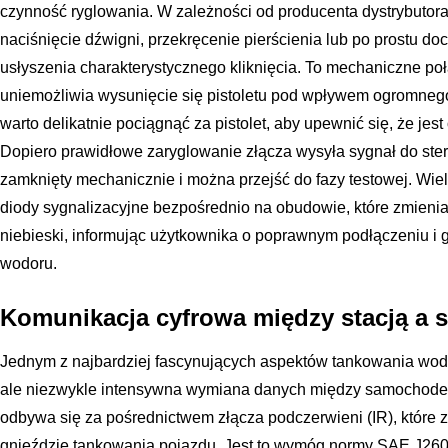
czynność ryglowania. W zależności od producenta dystrybutor
naciśnięcie dźwigni, przekręcenie pierścienia lub po prostu do
usłyszenia charakterystycznego kliknięcia. To mechaniczne poł
uniemożliwia wysunięcie się pistoletu pod wpływem ogromnego
warto delikatnie pociągnąć za pistolet, aby upewnić się, że jes
Dopiero prawidłowe zaryglowanie złącza wysyła sygnał do stero
zamknięty mechanicznie i można przejść do fazy testowej. Wi
diody sygnalizacyjne bezpośrednio na obudowie, które zmienia
niebieski, informując użytkownika o poprawnym podłączeniu i 
wodoru.
Komunikacja cyfrowa między stacją 
Jednym z najbardziej fascynujących aspektów tankowania wodo
ale niezwykle intensywna wymiana danych między samochodem
odbywa się za pośrednictwem złącza podczerwieni (IR), które z
gnieździe tankowania pojazdu. Jest to wymóg normy SAE J2601