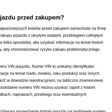
pojazdu przed zakupem?
z najważniejszych kroków przed zakupem samochodu na firmę
zakupu pojazdu z ukrytymi wadami, przebiegiem cofniętym
e kilka sposobów, aby uzyskać informacje na temat historii
ny, aby zminimalizować ryzyko zakupu problematycznego
ru VIN pojazdu. Numer VIN to unikalny identyfikator
acje na temat marki, modelu, roku produkcji oraz innych
eźć w dowodzie rejestracyjnym, na tabliczce znamionowej
 podstawie numeru VIN można uzyskać raport z historii
padkach, naprawach, przebiegu oraz ewentualnych
umożliwiają sprawdzenie historii pojazdu na podstawie numeru