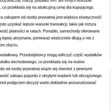
ą doliczać marży, podatku VAT ani innych kosztów
 co przekłada się na atrakcyjną cenę dla kupującego.
 zakupem od osoby prywatnej jest większa elastyczność
to uzyskać lepsze warunki transakcji, takie jak niższa
wość płatności w ratach. Ponadto, samochody oferowane
lepiej utrzymane, ponieważ właściciele dbają o nie z
kim zbyciu.
podatkowy. Przedsiębiorcy mogą odliczyć część wydatków
odatku dochodowego, co przekłada się na realne
du od osoby prywatnej wiąże się również z pewnymi
żliwość zakupu pojazdu z ukrytymi wadami lub obciążonego
zed podjęciem decyzji warto dokładnie przeanalizować