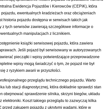
entralna Ewidencja Pojazdów i Kierowców (CEPiK), która
cji pojazdu, ewentualnych kradzieżach oraz obciążeniach
st historia pojazdu dostępna w serwisach takich jak
ty z tych serwisów zawierają szczegółowe informacje o
wentualnych manipulacjach z licznikiem.
stępnienie książki serwisowej pojazdu, która zawiera
naprawach. Jeśli pojazd był serwisowany w autoryzowanych
awierać pieczątki i wpisy potwierdzające przeprowadzone
mpletne wpisy mogą świadczyć o tym, że pojazd nie był
ię z ryzykiem awarii w przyszłości.
profesjonalnego przeglądu technicznego pojazdu. Warto
a lub stacji diagnostycznej, która dokładnie sprawdzi stan
n obejmować sprawdzenie silnika, skrzyni biegów, układu
 elektroniki. Koszt takiego przeglądu to zazwyczaj kilka
ć przed zakupem pojazdu z ukrytymi wadami, które w