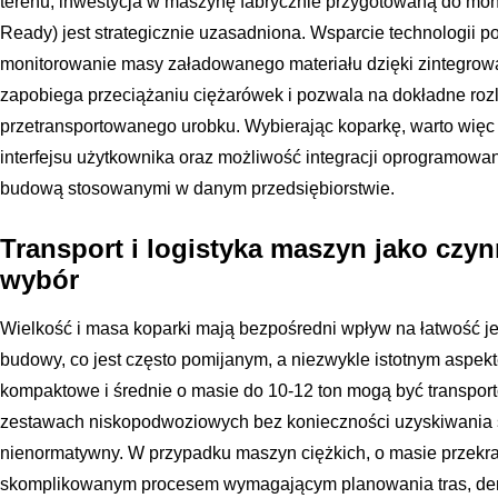
terenu, inwestycja w maszynę fabrycznie przygotowaną do mon
Ready) jest strategicznie uzasadniona. Wsparcie technologii 
monitorowanie masy załadowanego materiału dzięki zintegr
zapobiega przeciążaniu ciężarówek i pozwala na dokładne rozlic
przetransportowanego urobku. Wybierając koparkę, warto wię
interfejsu użytkownika oraz możliwość integracji oprogramow
budową stosowanymi w danym przedsiębiorstwie.
Transport i logistyka maszyn jako czyn
wybór
Wielkość i masa koparki mają bezpośredni wpływ na łatwość j
budowy, co jest często pomijanym, a niezwykle istotnym aspek
kompaktowe i średnie o masie do 10-12 ton mogą być transpor
zestawach niskopodwoziowych bez konieczności uzyskiwania 
nienormatywny. W przypadku maszyn ciężkich, o masie przekracz
skomplikowanym procesem wymagającym planowania tras, dem