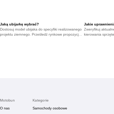
Jaką ubijarkę wybrać?
Jakie uprawnieni
Dostosuj model ubijaka do specyfiki realizowanego
Zweryfikuj aktual
projektu ziemnego. Prześledź rynkowe propozycje i
kierowania sprzęt
wytypuj sprzęt gwarantujący stabilne wykończenie.
wymagane certyfika
każdym placu.
Motobun
Kategorie
O nas
Samochody osobowe