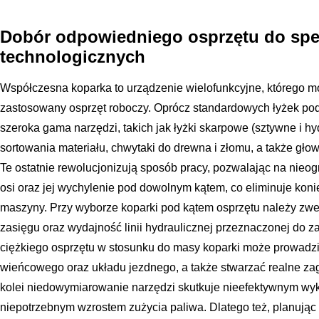
Dobór odpowiedniego osprzętu do spe
technologicznych
Współczesna koparka to urządzenie wielofunkcyjne, którego m
zastosowany osprzęt roboczy. Oprócz standardowych łyżek pods
szeroka gama narzędzi, takich jak łyżki skarpowe (sztywne i hy
sortowania materiału, chwytaki do drewna i złomu, a także głowi
Te ostatnie rewolucjonizują sposób pracy, pozwalając na nieog
osi oraz jej wychylenie pod dowolnym kątem, co eliminuje koni
maszyny. Przy wyborze koparki pod kątem osprzętu należy zw
zasięgu oraz wydajność linii hydraulicznej przeznaczonej do za
ciężkiego osprzętu w stosunku do masy koparki może prowadzi
wieńcowego oraz układu jezdnego, a także stwarzać realne z
kolei niedowymiarowanie narzędzi skutkuje nieefektywnym wyk
niepotrzebnym wzrostem zużycia paliwa. Dlatego też, planują