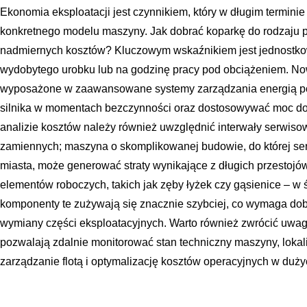
Ekonomia eksploatacji jest czynnikiem, który w długim termini
konkretnego modelu maszyny. Jak dobrać koparkę do rodzaju p
nadmiernych kosztów? Kluczowym wskaźnikiem jest jednostkow
wydobytego urobku lub na godzinę pracy pod obciążeniem. N
wyposażone w zaawansowane systemy zarządzania energią pot
silnika w momentach bezczynności oraz dostosowywać moc do 
analizie kosztów należy również uwzględnić interwały serwiso
zamiennych; maszyna o skomplikowanej budowie, do której ser
miasta, może generować straty wynikające z długich przestojó
elementów roboczych, takich jak zęby łyżek czy gąsienice – w 
komponenty te zużywają się znacznie szybciej, co wymaga do
wymiany części eksploatacyjnych. Warto również zwrócić uwag
pozwalają zdalnie monitorować stan techniczny maszyny, lokali
zarządzanie flotą i optymalizację kosztów operacyjnych w duż