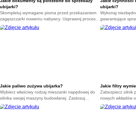
Jakie dokumenty są potrzebne do sprzedaży
Jakie czynności 
ubijarki?
ubijarki?
Skompletuj wymagane pisma przed przekazaniem
Wykonaj niezbędn
zagęszczarki nowemu nabywcy. Usprawnij proces
gwarantujące spra
transakcji i miej pewność poprawnego
Poznaj etapy trosk
sfinalizowania umowy.
przestojów na bud
Jakie paliwo zużywa ubijarka?
Jakie filtry wymi
Wybierz właściwy rodzaj mieszanki napędowej do
Zabezpiecz silnik
silnika swojej maszyny budowlanej. Zastosuj
nowych wkładów oc
optymalną ciecz i zapobiegaj awariom układu
bariery wymagają r
wtryskowego.
maszyny.