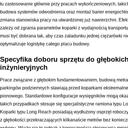
tu zastosowanie głównie przy pracach wykończeniowych, takic
budowa systemów odwodnienia oraz montaż barier energochło
zmiana stanowiska pracy na utwardzonej już nawierzchni. Efe
zależy od zgrania parametrów koparki z wydajnością transport
musi być dobrana tak, aby czas załadunku jednej ciężarówki nie
optymalizuje logistykę całego placu budowy.
Specyfika doboru sprzętu do głębokic
inżynieryjnych
Prace związane z głębokim fundamentowaniem, budową metra
parkingów podziemnych stawiają przed koparkami ekstremalne
pionowego. Standardowe konfiguracje wysięgników mogą okaza
takich przypadkach stosuje się specjalistyczne ramiona typu 
Koparki typu Long Reach posiadają wydłużony osprzęt robocz
z głębokości przekraczających kilkanaście metrów bez koniec
wykopu. Wiąże się to jednak z koniecznością stosowania mniej