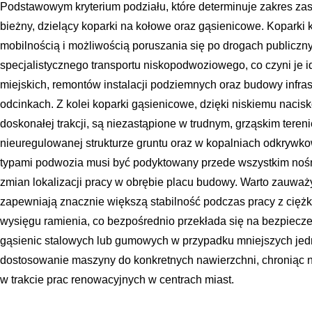
Podstawowym kryterium podziału, które determinuje zakres zas
bieżny, dzielący koparki na kołowe oraz gąsienicowe. Koparki
mobilnością i możliwością poruszania się po drogach publicz
specjalistycznego transportu niskopodwoziowego, co czyni je 
miejskich, remontów instalacji podziemnych oraz budowy infras
odcinkach. Z kolei koparki gąsienicowe, dzięki niskiemu naci
doskonałej trakcji, są niezastąpione w trudnym, grząskim teren
nieuregulowanej strukturze gruntu oraz w kopalniach odkryw
typami podwozia musi być podyktowany przede wszystkim nośno
zmian lokalizacji pracy w obrębie placu budowy. Warto zauważ
zapewniają znacznie większą stabilność podczas pracy z cię
wysięgu ramienia, co bezpośrednio przekłada się na bezpiecz
gąsienic stalowych lub gumowych w przypadku mniejszych je
dostosowanie maszyny do konkretnych nawierzchni, chroniąc n
w trakcie prac renowacyjnych w centrach miast.