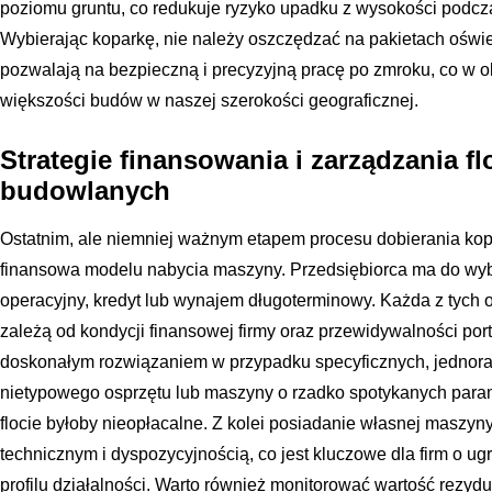
poziomu gruntu, co redukuje ryzyko upadku z wysokości podcza
Wybierając koparkę, nie należy oszczędzać na pakietach oświe
pozwalają na bezpieczną i precyzyjną pracę po zmroku, co w 
większości budów w naszej szerokości geograficznej.
Strategie finansowania i zarządzania f
budowlanych
Ostatnim, ale niemniej ważnym etapem procesu dobierania kopar
finansowa modelu nabycia maszyny. Przedsiębiorca ma do wyb
operacyjny, kredyt lub wynajem długoterminowy. Każda z tych op
zależą od kondycji finansowej firmy oraz przewidywalności po
doskonałym rozwiązaniem w przypadku specyficznych, jedno
nietypowego osprzętu lub maszyny o rzadko spotykanych parame
flocie byłoby nieopłacalne. Z kolei posiadanie własnej maszyny
technicznym i dyspozycyjnością, co jest kluczowe dla firm o ug
profilu działalności. Warto również monitorować wartość rezyd