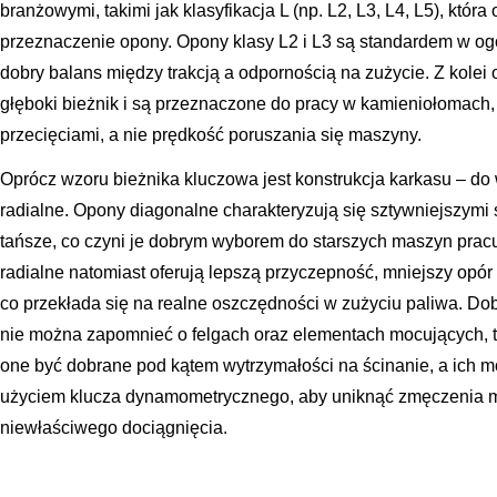
branżowymi, takimi jak klasyfikacja L (np. L2, L3, L4, L5), która
przeznaczenie opony. Opony klasy L2 i L3 są standardem w og
dobry balans między trakcją a odpornością na zużycie. Z kolei
głęboki bieżnik i są przeznaczone do pracy w kamieniołomach, 
przecięciami, a nie prędkość poruszania się maszyny.
Oprócz wzoru bieżnika kluczowa jest konstrukcja karkasu – d
radialne. Opony diagonalne charakteryzują się sztywniejszymi
tańsze, co czyni je dobrym wyborem do starszych maszyn prac
radialne natomiast oferują lepszą przyczepność, mniejszy opór 
co przekłada się na realne oszczędności w zużyciu paliwa. Dob
nie można zapomnieć o felgach oraz elementach mocujących, taki
one być dobrane pod kątem wytrzymałości na ścinanie, a ich 
użyciem klucza dynamometrycznego, aby uniknąć zmęczenia m
niewłaściwego dociągnięcia.