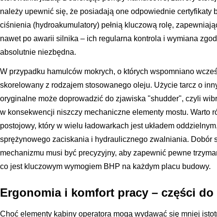
należy upewnić się, że posiadają one odpowiednie certyfikaty
ciśnienia (hydroakumulatory) pełnią kluczową rolę, zapewnia
nawet po awarii silnika – ich regularna kontrola i wymiana zgod
absolutnie niezbędna.
W przypadku hamulców mokrych, o których wspomniano wcześni
skorelowany z rodzajem stosowanego oleju. Użycie tarcz o inn
oryginalne może doprowadzić do zjawiska "shudder", czyli wib
w konsekwencji niszczy mechaniczne elementy mostu. Warto 
postojowy, który w wielu ładowarkach jest układem oddzielnym
sprężynowego zaciskania i hydraulicznego zwalniania. Dobór s
mechanizmu musi być precyzyjny, aby zapewnić pewne trzyman
co jest kluczowym wymogiem BHP na każdym placu budowy.
Ergonomia i komfort pracy – części do
Choć elementy kabiny operatora mogą wydawać się mniej isto