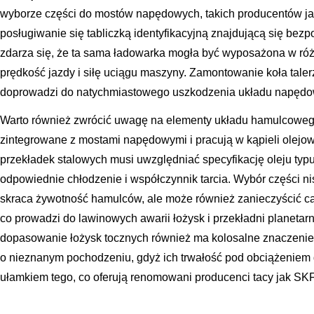
wyborze części do mostów napędowych, takich producentów jak
posługiwanie się tabliczką identyfikacyjną znajdującą się be
zdarza się, że ta sama ładowarka mogła być wyposażona w róż
prędkość jazdy i siłę uciągu maszyny. Zamontowanie koła tale
doprowadzi do natychmiastowego uszkodzenia układu napędo
Warto również zwrócić uwagę na elementy układu hamulcowego
zintegrowane z mostami napędowymi i pracują w kąpieli olejow
przekładek stalowych musi uwzględniać specyfikację oleju ty
odpowiednie chłodzenie i współczynnik tarcia. Wybór części nis
skraca żywotność hamulców, ale może również zanieczyścić ca
co prowadzi do lawinowych awarii łożysk i przekładni planetar
dopasowanie łożysk tocznych również ma kolosalne znaczenie
o nieznanym pochodzeniu, gdyż ich trwałość pod obciążeniem
ułamkiem tego, co oferują renomowani producenci tacy jak SK