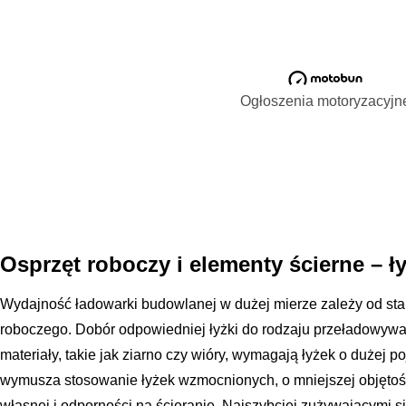
Ogłoszenia motoryzacyjn
Osprzęt roboczy i elementy ścierne – ły
Wydajność ładowarki budowlanej w dużej mierze zależy od sta
roboczego. Dobór odpowiedniej łyżki do rodzaju przeładowywan
materiały, takie jak ziarno czy wióry, wymagają łyżek o dużej 
wymusza stosowanie łyżek wzmocnionych, o mniejszej objętośc
własnej i odporności na ścieranie. Najszybciej zużywającymi s