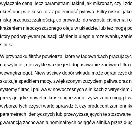
wyłącznie ceną, lecz parametrami takimi jak mikronaż, czyli z
określonej wielkości, oraz pojemność pyłowa. Filtry niskiej ja
niską przepuszczalnością, co prowadzi do wzrostu ciśnienia i 
krążeniem nieoczyszczonego oleju w układzie, lub też mogą posi
który pod wpływem pulsacji ciśnienia ulegnie rozerwaniu, zan
silnika.
W przypadku filtrów powietrza, które w ładowarkach pracujący
najszybciej, niezwykle ważne jest dopasowanie zarówno filtra gł
wewnętrznego). Niewłaściwy dobór wkładu może ograniczyć do
skutkuje spadkiem mocy, zwiększonym zużyciem paliwa oraz n
systemy filtracji paliwa w nowoczesnych silnikach z wtryski
precyzji, gdyż nawet mikroskopijne zanieczyszczenia mogą trw
wyborze tych części warto sprawdzić, czy producent zamiennika 
parametrach identycznych lub przewyższających te stosowane 
gwarancją zachowania nominalnych osiągów silnika przez dług