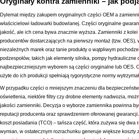
Oryginały kontra zamienniki – jak podj
Dylemat między zakupem oryginalnych części OEM a zamienn
właścicielowi ładowarki budowlanej. Części oryginalne gwara
jakość, ale ich cena bywa znacznie wyższa. Zamienniki z kolei d
producentów dostarczających na pierwszy montaż (tzw. OES), w
niezależnych marek oraz tanie produkty o wątpliwym pochodze
podzespołów, takich jak elementy silnika, pompy hydrauliczne 
najbezpieczniejszym wyborem są części oryginalne lub OES. O
użyte do ich produkcji spełniają rygorystyczne normy wytrzyma
W przypadku części o mniejszym znaczeniu dla bezpieczeństwa 
oświetlenia, niektóre filtry czy drobne elementy nadwozia, m
jakości zamienniki. Decyzja o wyborze zamiennika powinna b
reputacji producenta oraz sprawdzeniem oferowanej gwarancji.
koszt posiadania (TCO) – tańsza część, która zużywa się dwa 
wymian, w ostatecznym rozrachunku generuje większe koszty z