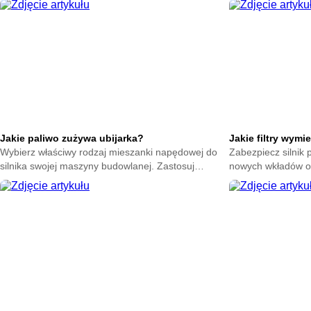
sfinalizowania umowy.
przestojów na bud
Jakie paliwo zużywa ubijarka?
Jakie filtry wymi
Wybierz właściwy rodzaj mieszanki napędowej do
Zabezpiecz silnik
silnika swojej maszyny budowlanej. Zastosuj
nowych wkładów oc
optymalną ciecz i zapobiegaj awariom układu
bariery wymagają r
wtryskowego.
maszyny.