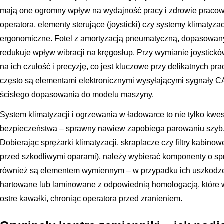
mają one ogromny wpływ na wydajność pracy i zdrowie pracowni
operatora, elementy sterujące (joysticki) czy systemy klimatyz
ergonomiczne. Fotel z amortyzacją pneumatyczną, dopasowany
redukuje wpływ wibracji na kręgosłup. Przy wymianie joystick
na ich czułość i precyzję, co jest kluczowe przy delikatnych p
często są elementami elektronicznymi wysyłającymi sygnały
ścisłego dopasowania do modelu maszyny.
System klimatyzacji i ogrzewania w ładowarce to nie tylko kwes
bezpieczeństwa – sprawny nawiew zapobiega parowaniu szyb,
Dobierając sprężarki klimatyzacji, skraplacze czy filtry kabinow
przed szkodliwymi oparami), należy wybierać komponenty o sp
również są elementem wymiennym – w przypadku ich uszkodze
hartowane lub laminowane z odpowiednią homologacją, które w
ostre kawałki, chroniąc operatora przed zranieniem.