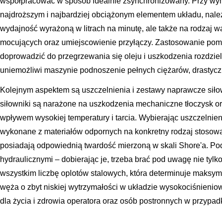
współpracować w sposób idealnie zsynchronizowany. Przy wymi
najdroższym i najbardziej obciążonym elementem układu, należ
wydajność wyrażoną w litrach na minutę, ale także na rodzaj 
mocujących oraz umiejscowienie przyłączy. Zastosowanie pom
doprowadzić do przegrzewania się oleju i uszkodzenia rozdziel
uniemożliwi maszynie podnoszenie pełnych ciężarów, drastyczn
Kolejnym aspektem są uszczelnienia i zestawy naprawcze si
siłowniki są narażone na uszkodzenia mechaniczne tłoczysk o
wpływem wysokiej temperatury i tarcia. Wybierając uszczelnien
wykonane z materiałów odpornych na konkretny rodzaj stosowa
posiadają odpowiednią twardość mierzoną w skali Shore'a. Po
hydraulicznymi – dobierając je, trzeba brać pod uwagę nie tyl
wszystkim liczbę oplotów stalowych, która determinuje maksym
węża o zbyt niskiej wytrzymałości w układzie wysokociśnieni
dla życia i zdrowia operatora oraz osób postronnych w przypad