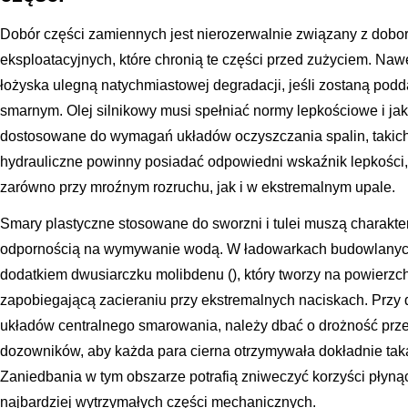
Dobór części zamiennych jest nierozerwalnie związany z dob
eksploatacyjnych, które chronią te części przed zużyciem. Nawe
łożyska ulegną natychmiastowej degradacji, jeśli zostaną pod
smarnym. Olej silnikowy musi spełniać normy lepkościowe i ja
dostosowane do wymagań układów oczyszczania spalin, takich 
hydrauliczne powinny posiadać odpowiedni wskaźnik lepkości,
zarówno przy mroźnym rozruchu, jak i w ekstremalnym upale.
Smary plastyczne stosowane do sworzni i tulei muszą charakte
odpornością na wymywanie wodą. W ładowarkach budowlanych
dodatkiem dwusiarczku molibdenu (), który tworzy na powierz
zapobiegającą zacieraniu przy ekstremalnych naciskach. Przy
układów centralnego smarowania, należy dbać o drożność prz
dozowników, aby każda para cierna otrzymywała dokładnie taką
Zaniedbania w tym obszarze potrafią zniweczyć korzyści płyną
najbardziej wytrzymałych części mechanicznych.