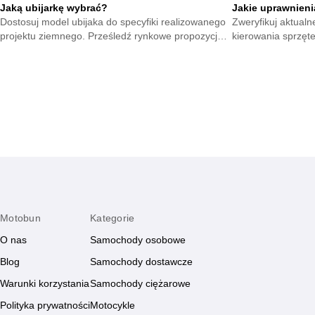
Jaką ubijarkę wybrać?
Jakie uprawnieni
Dostosuj model ubijaka do specyfiki realizowanego
Zweryfikuj aktual
projektu ziemnego. Prześledź rynkowe propozycje i
kierowania sprzęt
wytypuj sprzęt gwarantujący stabilne wykończenie.
wymagane certyfika
każdym placu.
Motobun
Kategorie
O nas
Samochody osobowe
Blog
Samochody dostawcze
Warunki korzystania
Samochody ciężarowe
Polityka prywatności
Motocykle