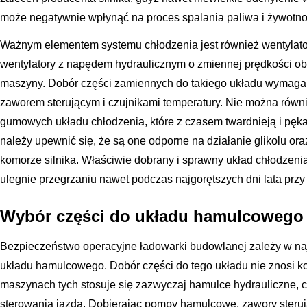
może negatywnie wpłynąć na proces spalania paliwa i żywotno
Ważnym elementem systemu chłodzenia jest również wentylator 
wentylatory z napędem hydraulicznym o zmiennej prędkości ob
maszyny. Dobór części zamiennych do takiego układu wymaga w
zaworem sterującym i czujnikami temperatury. Nie można rów
gumowych układu chłodzenia, które z czasem twardnieją i pęk
należy upewnić się, że są one odporne na działanie glikolu or
komorze silnika. Właściwie dobrany i sprawny układ chłodzenia
ulegnie przegrzaniu nawet podczas najgorętszych dni lata pr
Wybór części do układu hamulcowego 
Bezpieczeństwo operacyjne ładowarki budowlanej zależy w na
układu hamulcowego. Dobór części do tego układu nie znosi 
maszynach tych stosuje się zazwyczaj hamulce hydrauliczne, 
sterowania jazdą. Dobierając pompy hamulcowe, zawory sterują