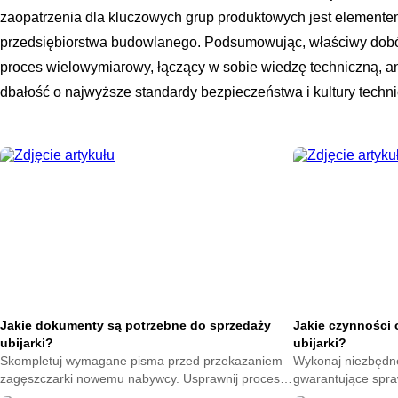
zaopatrzenia dla kluczowych grup produktowych jest elemente
przedsiębiorstwa budowlanego. Podsumowując, właściwy dobór
proces wielowymiarowy, łączący w sobie wiedzę techniczną, an
dbałość o najwyższe standardy bezpieczeństwa i kultury techni
Jakie dokumenty są potrzebne do sprzedaży
Jakie czynności 
ubijarki?
ubijarki?
Skompletuj wymagane pisma przed przekazaniem
Wykonaj niezbędn
zagęszczarki nowemu nabywcy. Usprawnij proces
gwarantujące spra
transakcji i miej pewność poprawnego
Poznaj etapy trosk