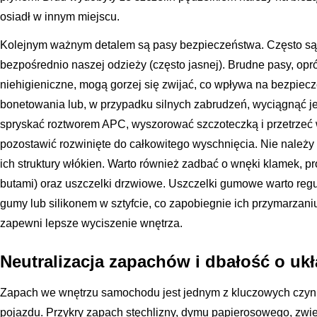
osiadł w innym miejscu.
Kolejnym ważnym detalem są pasy bezpieczeństwa. Często są 
bezpośrednio naszej odzieży (często jasnej). Brudne pasy, opró
niehigieniczne, mogą gorzej się zwijać, co wpływa na bezpie
bonetowania lub, w przypadku silnych zabrudzeń, wyciągnąć j
spryskać roztworem APC, wyszorować szczoteczką i przetrzeć 
pozostawić rozwinięte do całkowitego wyschnięcia. Nie należy
ich struktury włókien. Warto również zadbać o wnęki klamek, 
butami) oraz uszczelki drzwiowe. Uszczelki gumowe warto re
gumy lub silikonem w sztyfcie, co zapobiegnie ich przymarzaniu
zapewni lepsze wyciszenie wnętrza.
Neutralizacja zapachów i dbałość o ukł
Zapach we wnętrzu samochodu jest jednym z kluczowych czyn
pojazdu. Przykry zapach stęchlizny, dymu papierosowego, zwier