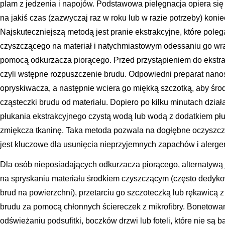
plam z jedzenia i napojów. Podstawowa pielęgnacja opiera się
na jakiś czas (zazwyczaj raz w roku lub w razie potrzeby) koni
Najskuteczniejszą metodą jest pranie ekstrakcyjne, które poleg
czyszczącego na materiał i natychmiastowym odessaniu go w
pomocą odkurzacza piorącego. Przed przystąpieniem do ekstrak
czyli wstępne rozpuszczenie brudu. Odpowiedni preparat nanos
opryskiwacza, a następnie wciera go miękką szczotką, aby środe
cząsteczki brudu od materiału. Dopiero po kilku minutach dział
płukania ekstrakcyjnego czystą wodą lub wodą z dodatkiem płuka
zmiękcza tkaninę. Taka metoda pozwala na dogłębne oczyszczen
jest kluczowe dla usunięcia nieprzyjemnych zapachów i alerg
Dla osób nieposiadających odkurzacza piorącego, alternatywą
na spryskaniu materiału środkiem czyszczącym (często dedyk
brud na powierzchni), przetarciu go szczoteczką lub rękawicą z 
brudu za pomocą chłonnych ściereczek z mikrofibry. Bonetowan
odświeżaniu podsufitki, boczków drzwi lub foteli, które nie są