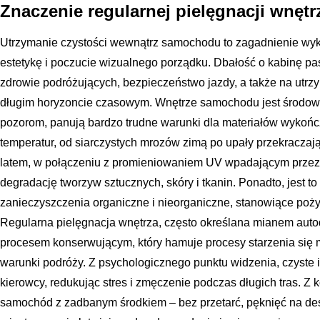
Znaczenie regularnej pielęgnacji wnęt
Utrzymanie czystości wewnątrz samochodu to zagadnienie wyk
estetykę i poczucie wizualnego porządku. Dbałość o kabinę p
zdrowie podróżujących, bezpieczeństwo jazdy, a także na utrz
długim horyzoncie czasowym. Wnętrze samochodu jest środow
pozorom, panują bardzo trudne warunki dla materiałów wykoń
temperatur, od siarczystych mrozów zimą po upały przekraczają
latem, w połączeniu z promieniowaniem UV wpadającym przez
degradację tworzyw sztucznych, skóry i tkanin. Ponadto, jest to
zanieczyszczenia organiczne i nieorganiczne, stanowiące pożyw
Regularna pielęgnacja wnętrza, często określana mianem autod
procesem konserwującym, który hamuje procesy starzenia się 
warunki podróży. Z psychologicznego punktu widzenia, czyste
kierowcy, redukując stres i zmęczenie podczas długich tras. Z
samochód z zadbanym środkiem – bez przetarć, pęknięć na des