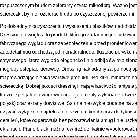
rozpuszczonym brudem zbieramy czystą mikrofibrą. Ważne jest,
ściereczki, by nie rozcierać brudu po czyszczonej powierzchni.
Po dokładnym oczyszczeniu i wysuszeniu plastików, nadchodzi 
Dressing do wnętrza to produkt, którego zadaniem jest odżywi
fabrycznego wyglądu oraz zabezpieczenie przed promieniowa
autodetailingu odchodzą od nienaturalnego, tłustego połysku
satynowego, które wygląda elegancko i nie odbija światła słon
mogłoby oślepiać kierowcę. Dressing nakładamy za pomocą apli
rozprowadzając cienką warstwę produktu. Po kilku minutach n
ściereczką. Dobrej jakości dressingi mają właściwości antyst
kurzu. Specjalnej uwagi wymagają elementy wykonane z tworzy
połysk) oraz ekrany dotykowe. Są one niezwykle podatne na z
używać wyłącznie najdelikatniejszych mikrofibr oraz dedykowan
detailer), które odparowują bez pozostawiania smug i nie usz
ekranach. Piano black można również delikatnie wypolerować pa