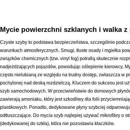
Mycie powierzchni szklanych i walka 
Czyste szyby to podstawa bezpieczeństwa, szczególnie podcza
warunkach atmosferycznych. Smugi, tłuste osady i mgiełka po
związków chemicznych (tzw. vinyl fog) potrafią skutecznie rozpra
nadjeżdżających pojazdów, powodując oślepienie kierowcy. My
często nielubianą ze względu na trudny dostęp, zwłaszcza w 
pochylonej nad deską rozdzielczą. Kluczem do sukcesu jest u
szyb samochodowych. W przeciwieństwie do domowych płynów
zawierają amoniaku, który jest szkodliwy dla folii przyciemni
plastikowych. Ponadto, dedykowane płyny szybciej odparowują
odtłuszczające. Do mycia szyb najlepiej używać mikrofibry o str
(dedykowanej do szkła), która nie pozostawia kłaczków.