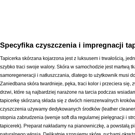
Specyfika czyszczenia i impregnacji ta
Tapicerka skórzana kojarzona jest z luksusem i trwałością, je
szybko traci swoje walory. Skóra w samochodzie jest martwą tk
samoregeneracji i natłuszczania, dlatego to użytkownik musi d
Zaniedbana skóra twardnieje, pęka, traci kolor i przeciera się, 
drzwi, które są najbardziej narażone na tarcia podczas wsiadan
tapicerkę skórzaną składa się z dwóch nierozerwalnych kroków:
czyszczenia używamy dedykowanych środków (leather cleaner)
stopnia zabrudzenia (wersje soft dla regularnej pielęgnacji i 
tapicerek). Preparat nakładamy na pianowniczkę, a powstałą p
naturalnego włosia. Delikatnie szorujemy skórę, ruchami okrężn