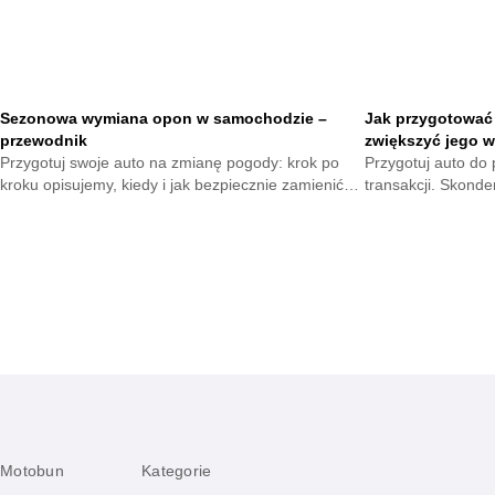
Sezonowa wymiana opon w samochodzie –
Jak przygotować
przewodnik
zwiększyć jego w
Przygotuj swoje auto na zmianę pogody: krok po
Przygotuj auto do p
kroku opisujemy, kiedy i jak bezpiecznie zamienić
transakcji. Skond
ogumienie, jak unikać najczęstszych błędów, co
poprawią wygląd, 
sprawdzić przed drogą oraz jak oszczędzić czas i
pojazdu, by przyci
pieniądze.
Motobun
Kategorie