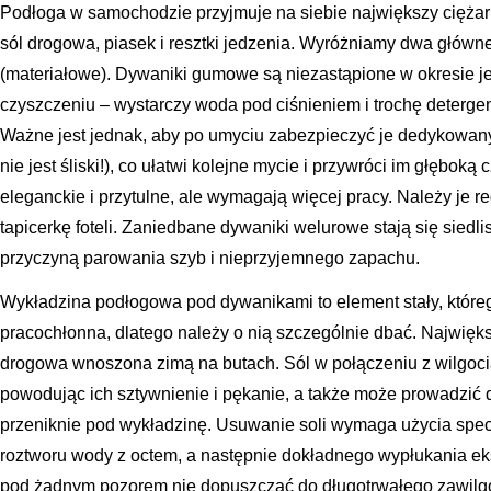
Podłoga w samochodzie przyjmuje na siebie największy ciężar za
sól drogowa, piasek i resztki jedzenia. Wyróżniamy dwa głów
(materiałowe). Dywaniki gumowe są niezastąpione w okresie 
czyszczeniu – wystarczy woda pod ciśnieniem i trochę detergen
Ważne jest jednak, aby po umyciu zabezpieczyć je dedykowany
nie jest śliski!), co ułatwi kolejne mycie i przywróci im głębok
eleganckie i przytulne, ale wymagają więcej pracy. Należy je re
tapicerkę foteli. Zaniedbane dywaniki welurowe stają się siedlis
przyczyną parowania szyb i nieprzyjemnego zapachu.
Wykładzina podłogowa pod dywanikami to element stały, które
pracochłonna, dlatego należy o nią szczególnie dbać. Najwięk
drogowa wnoszona zimą na butach. Sól w połączeniu z wilgocią
powodując ich sztywnienie i pękanie, a także może prowadzić do
przeniknie pod wykładzinę. Usuwanie soli wymaga użycia specj
roztworu wody z octem, a następnie dokładnego wypłukania ek
pod żadnym pozorem nie dopuszczać do długotrwałego zawilgo