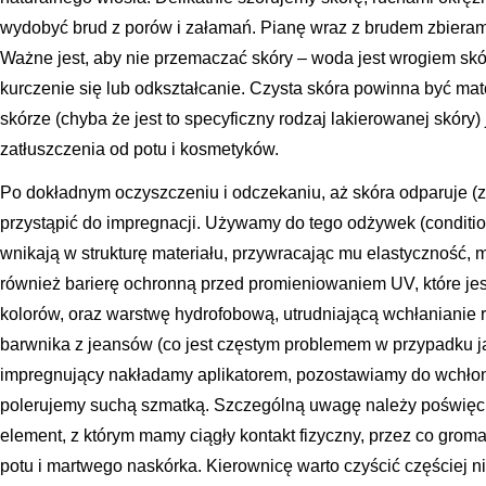
wydobyć brud z porów i załamań. Pianę wraz z brudem zbieramy
Ważne jest, aby nie przemaczać skóry – woda jest wrogiem sk
kurczenie się lub odkształcanie. Czysta skóra powinna być mat
skórze (chyba że jest to specyficzny rodzaj lakierowanej skóry)
zatłuszczenia od potu i kosmetyków.
Po dokładnym oczyszczeniu i odczekaniu, aż skóra odparuje (za
przystąpić do impregnacji. Używamy do tego odżywek (conditio
wnikają w strukturę materiału, przywracając mu elastyczność, 
również barierę ochronną przed promieniowaniem UV, które je
kolorów, oraz warstwę hydrofobową, utrudniającą wchłanianie r
barwnika z jeansów (co jest częstym problemem w przypadku ja
impregnujący nakładamy aplikatorem, pozostawiamy do wchłon
polerujemy suchą szmatką. Szczególną uwagę należy poświęcić
element, z którym mamy ciągły kontakt fizyczny, przez co gromad
potu i martwego naskórka. Kierownicę warto czyścić częściej n