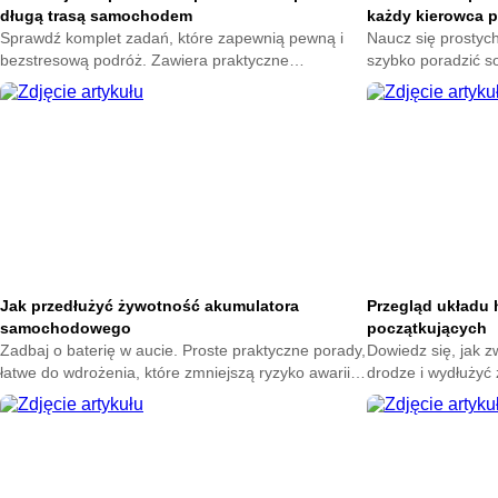
długą trasą samochodem
każdy kierowca 
Sprawdź komplet zadań, które zapewnią pewną i
Naucz się prostych
bezstresową podróż. Zawiera praktyczne
szybko poradzić so
wskazówki od stanu pojazdu po niezbędne
zaoszczędzić czas
wyposażenie awaryjne. Przygotuj się na wyjazd.
wskazówki i klarown
dzień.
Jak przedłużyć żywotność akumulatora
Przegląd układu
samochodowego
początkujących
Zadbaj o baterię w aucie. Proste praktyczne porady,
Dowiedz się, jak 
łatwe do wdrożenia, które zmniejszą ryzyko awarii,
drodze i wydłużyć
wydłużą czas pracy urządzenia i obniżą koszty
prostym, praktyc
użytkowania samochodu przy minimalnym wysiłku.
zaczynających pr