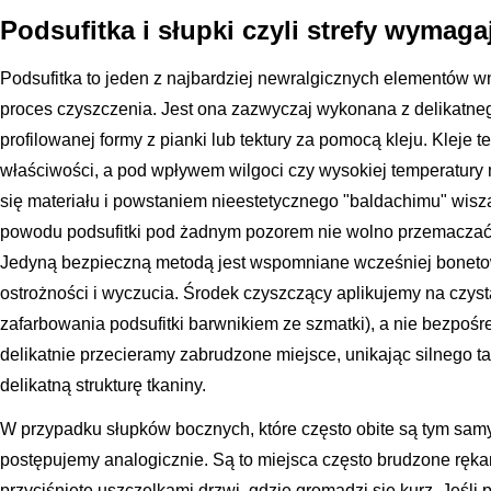
Podsufitka i słupki czyli strefy wymaga
Podsufitka to jeden z najbardziej newralgicznych elementów w
proces czyszczenia. Jest ona zazwyczaj wykonana z delikatneg
profilowanej formy z pianki lub tektury za pomocą kleju. Kleje te
właściwości, a pod wpływem wilgoci czy wysokiej temperatury 
się materiału i powstaniem nieestetycznego "baldachimu" wis
powodu podsufitki pod żadnym pozorem nie wolno przemaczać 
Jedyną bezpieczną metodą jest wspomniane wcześniej boneto
ostrożności i wyczucia. Środek czyszczący aplikujemy na czystą
zafarbowania podsufitki barwnikiem ze szmatki), a nie bezpośr
delikatnie przecieramy zabrudzone miejsce, unikając silnego t
delikatną strukturę tkaniny.
W przypadku słupków bocznych, które często obite są tym sam
postępujemy analogicznie. Są to miejsca często brudzone ręka
przyciśnięte uszczelkami drzwi, gdzie gromadzi się kurz. Jeśli 