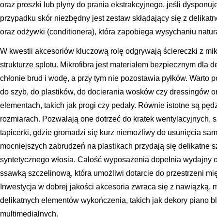
oraz proszki lub płyny do prania ekstrakcyjnego, jeśli dyspo
przypadku skór niezbędny jest zestaw składający się z delikat
oraz odżywki (conditionera), która zapobiega wysychaniu natu
W kwestii akcesoriów kluczową rolę odgrywają ściereczki z mikr
strukturze splotu. Mikrofibra jest materiałem bezpiecznym dla 
chłonie brud i wodę, a przy tym nie pozostawia pyłków. Warto
do szyb, do plastików, do docierania wosków czy dressingów or
elementach, takich jak progi czy pedały. Równie istotne są pędz
rozmiarach. Pozwalają one dotrzeć do kratek wentylacyjnych, 
tapicerki, gdzie gromadzi się kurz niemożliwy do usunięcia sa
mocniejszych zabrudzeń na plastikach przydają się delikatne s
syntetycznego włosia. Całość wyposażenia dopełnia wydajny 
ssawką szczelinową, która umożliwi dotarcie do przestrzeni m
Inwestycja w dobrej jakości akcesoria zwraca się z nawiązką, 
delikatnych elementów wykończenia, takich jak dekory piano 
multimedialnych.