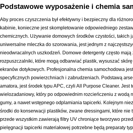
Podstawowe wyposażenie i chemia s
Aby proces czyszczenia był efektywny i bezpieczny dla różnor
kabinie, konieczne jest skompletowanie odpowiedniego zestaw
chemicznych. Używanie domowych środków czystości, takich j
uniwersalne mleczka do szorowania, jest jednym z najczęstsz
nieodwracalnych uszkodzeń. Domowe detergenty często mają z
rozpuszczalniki, które mogą odbarwiać plastik, wysuszać skór
ekranów dotykowych. Profesjonalna chemia samochodowa jest
specyficznych powierzchniach i zabrudzeniach. Podstawą arse
amatora, jest środek typu APC, czyli All Purpose Cleaner. Jest
wielozadaniowy, który po odpowiednim rozcieńczeniu z wodą na
gumy, a nawet wstępnego odplamiania tapicerki. Kolejnym n
środki do konserwacji plastików, zwane dressingami, które nie t
przede wszystkim zawierają filtry UV chroniące tworzywo prze
pielęgnacji tapicerki materiałowej potrzebne będą preparaty t