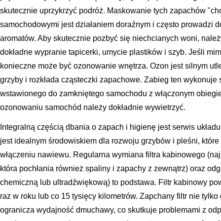
skutecznie uprzykrzyć podróż. Maskowanie tych zapachów "ch
samochodowymi jest działaniem doraźnym i często prowadzi d
aromatów. Aby skutecznie pozbyć się niechcianych woni, należ
dokładne wypranie tapicerki, umycie plastików i szyb. Jeśli mi
konieczne może być ozonowanie wnętrza. Ozon jest silnym utlen
grzyby i rozkłada cząsteczki zapachowe. Zabieg ten wykonuje 
wstawionego do zamkniętego samochodu z włączonym obiegie
ozonowaniu samochód należy dokładnie wywietrzyć.
Integralną częścią dbania o zapach i higienę jest serwis układu
jest idealnym środowiskiem dla rozwoju grzybów i pleśni, któ
włączeniu nawiewu. Regularna wymiana filtra kabinowego (naj
która pochłania również spaliny i zapachy z zewnątrz) oraz od
chemiczną lub ultradźwiękową) to podstawa. Filtr kabinowy p
raz w roku lub co 15 tysięcy kilometrów. Zapchany filtr nie tylko 
ogranicza wydajność dmuchawy, co skutkuje problemami z od