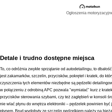
Ogłoszenia motoryzacyjn
Detale i trudno dostępne miejsca
To, co odróżnia zwykłe sprzątanie od autodetailingu, to dbało
jest zakamarków, szczelin, przycisków, pokręteł i kratek, do kt
czyszczenia tych elementów niezbędne są pędzelki detailingo
w połączeniu z odrobiną APC pozwala "wymiatać" kurz z krate
przycisków sterowania szybami, czy też zagłębień w konsoli ś
nie wlać płynu do wnętrza elektroniki – pędzelek powinien być j
płynem. Brud wydobyty ze szczelin pędzelkiem należy na bież