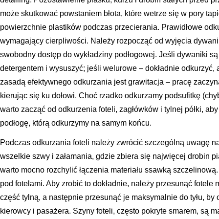
może skutkować powstaniem błota, które wetrze się w pory tapic
powierzchnie plastików podczas przecierania. Prawidłowe odku
wymagający cierpliwości. Należy rozpocząć od wyjęcia dywa
swobodny dostęp do wykładziny podłogowej. Jeśli dywaniki s
detergentem i wysuszyć; jeśli welurowe – dokładnie odkurzyć, 
zasadą efektywnego odkurzania jest grawitacja – pracę zaczy
kierując się ku dołowi. Choć rzadko odkurzamy podsufitkę (chyb
warto zacząć od odkurzenia foteli, zagłówków i tylnej półki, ab
podłogę, którą odkurzymy na samym końcu.
Podczas odkurzania foteli należy zwrócić szczególną uwagę na
wszelkie szwy i załamania, gdzie zbiera się najwięcej drobin pi
warto mocno rozchylić łączenia materiału ssawką szczelinową
pod fotelami. Aby zrobić to dokładnie, należy przesunąć fotel
część tylną, a następnie przesunąć je maksymalnie do tyłu, by
kierowcy i pasażera. Szyny foteli, często pokryte smarem, są 