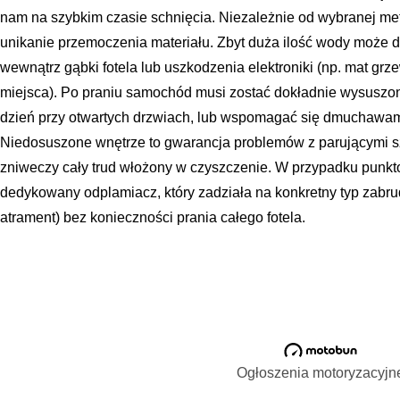
nam na szybkim czasie schnięcia. Niezależnie od wybranej met
unikanie przemoczenia materiału. Zbyt duża ilość wody może 
wewnątrz gąbki fotela lub uszkodzenia elektroniki (np. mat grze
miejsca). Po praniu samochód musi zostać dokładnie wysuszony. 
dzień przy otwartych drzwiach, lub wspomagać się dmuchawam
Niedosuszone wnętrze to gwarancja problemów z parującymi sz
zniweczy cały trud włożony w czyszczenie. W przypadku punk
dedykowany odplamiacz, który zadziała na konkretny typ zabrud
atrament) bez konieczności prania całego fotela.
Ogłoszenia motoryzacyjn