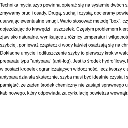
Technika mycia szyb powinna opierać się na systemie dwóch 
zmywamy brud i osady. Drugą, suchą i czystą, docieramy powier
usuwając ewentualne smugi. Warto stosować metodę "box", czy
dojeżdżając do krawędzi i uszczelek. Częstym problemem kiero
zjawisko naturalne, wynikające z różnicy temperatur i wilgotno
szybciej, ponieważ cząsteczki wody łatwiej osadzają się na ch
Dokładne umycie i odtłuszczenie szyby to pierwszy krok w wal
preparatu typu "antypara" (anti-fog). Jest to środek hydrofilowy,
w postaci kropelek ograniczających widoczność, lecz tworzy cie
antypara działała skutecznie, szyba musi być idealnie czysta i
pamiętać, że żaden środek chemiczny nie zastąpi sprawnego ukł
kabinowego, który odpowiada za cyrkulację powietrza wewnątr