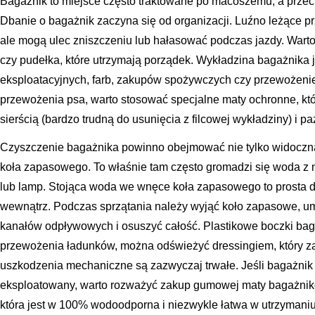
Bagażnik to miejsce często traktowane po macoszemu, a przeci
Dbanie o bagażnik zaczyna się od organizacji. Luźno leżące pr
ale mogą ulec zniszczeniu lub hałasować podczas jazdy. Warto
czy pudełka, które utrzymają porządek. Wykładzina bagażnika 
eksploatacyjnych, farb, zakupów spożywczych czy przewożeni
przewożenia psa, warto stosować specjalne maty ochronne, któ
sierścią (bardzo trudną do usunięcia z filcowej wykładziny) i pa
Czyszczenie bagażnika powinno obejmować nie tylko widoczną
koła zapasowego. To właśnie tam często gromadzi się woda z n
lub lamp. Stojąca woda we wnęce koła zapasowego to prosta d
wewnątrz. Podczas sprzątania należy wyjąć koło zapasowe, u
kanałów odpływowych i osuszyć całość. Plastikowe boczki ba
przewożenia ładunków, można odświeżyć dressingiem, który za
uszkodzenia mechaniczne są zazwyczaj trwałe. Jeśli bagażnik 
eksploatowany, warto rozważyć zakup gumowej maty bagażniko
która jest w 100% wodoodporna i niezwykle łatwa w utrzymaniu 