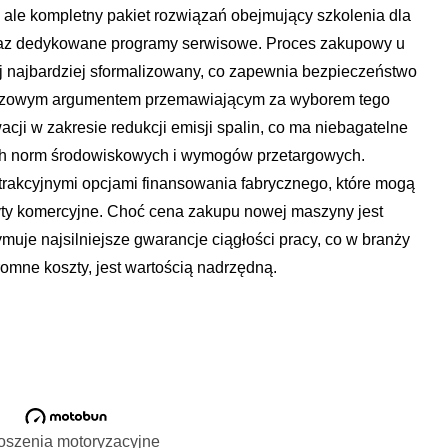
, ale kompletny pakiet rozwiązań obejmujący szkolenia dla
oraz dedykowane programy serwisowe. Proces zakupowy u
 najbardziej sformalizowany, co zapewnia bezpieczeństwo
Kluczowym argumentem przemawiającym za wyborem tego
cji w zakresie redukcji emisji spalin, co ma niebagatelne
ch norm środowiskowych i wymogów przetargowych.
trakcyjnymi opcjami finansowania fabrycznego, które mogą
yty komercyjne. Choć cena zakupu nowej maszyny jest
ymuje najsilniejsze gwarancje ciągłości pracy, co w branży
omne koszty, jest wartością nadrzędną.
oszenia motoryzacyjne