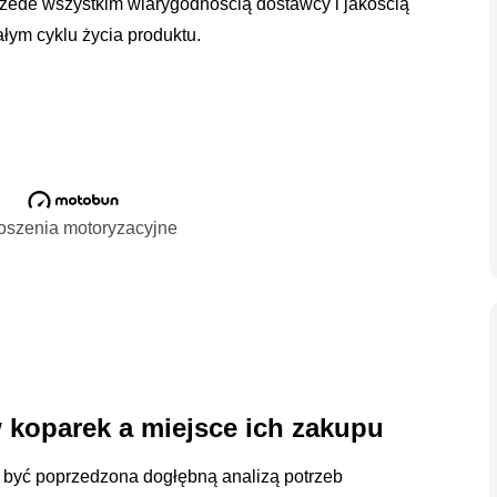
rzede wszystkim wiarygodnością dostawcy i jakością
łym cyklu życia produktu.
oszenia motoryzacyjne
 koparek a miejsce ich zakupu
i być poprzedzona dogłębną analizą potrzeb