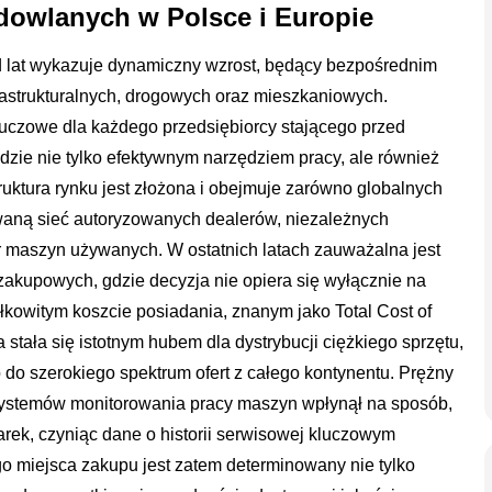
dowlanych w Polsce i Europie
lat wykazuje dynamiczny wzrost, będący bezpośrednim
frastrukturalnych, drogowych oraz mieszkaniowych.
kluczowe dla każdego przedsiębiorcy stającego przed
dzie nie tylko efektywnym narzędziem pracy, ale również
ruktura rynku jest złożona i obejmuje zarówno globalnych
owaną sieć autoryzowanych dealerów, niezależnych
or maszyn używanych. W ostatnich latach zauważalna jest
zakupowych, gdzie decyzja nie opiera się wyłącznie na
łkowitym koszcie posiadania, znanym jako Total Cost of
ała się istotnym hubem dla dystrybucji ciężkiego sprzętu,
 do szerokiego spektrum ofert z całego kontynentu. Prężny
 systemów monitorowania pracy maszyn wpłynął na sposób,
rek, czyniąc dane o historii serwisowej kluczowym
 miejsca zakupu jest zatem determinowany nie tylko