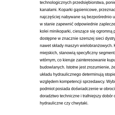
technologicznych przedsiębiorstwa, pon
kanałami. Koparki gąsienicowe, przezna
najczęściej nabywane są bezpośrednio u
w stanie zapewnić odpowiednie zaplecze 
kolei minikoparki, cieszące się ogromną p
dostępne w znacznie szerszej sieci dystr
nawet składy maszyn wielobranżowych. 
miejskich, stanowią specyficzny segment
wtórnym, co kieruje zainteresowanie ku
budowlanych. Istotne jest zrozumienie, 
układu hydraulicznego determinują stopi
względem kompetencji sprzedawcy. Wybie
podmiot posiada doświadczenie w obrocie
doradztwo techniczne i trafniejszy dobór 
hydrauliczne czy chwytaki.