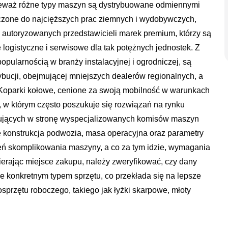
ieważ różne typy maszyn są dystrybuowane odmiennymi
czone do najcięższych prac ziemnych i wydobywczych,
 autoryzowanych przedstawicieli marek premium, którzy są
logistyczne i serwisowe dla tak potężnych jednostek. Z
opularnością w branży instalacyjnej i ogrodniczej, są
ybucji, obejmującej mniejszych dealerów regionalnych, a
Koparki kołowe, cenione za swoją mobilność w warunkach
, w którym często poszukuje się rozwiązań na rynku
pujących w stronę wyspecjalizowanych komisów maszyn
że konstrukcja podwozia, masa operacyjna oraz parametry
eń skomplikowania maszyny, a co za tym idzie, wymagania
rając miejsce zakupu, należy zweryfikować, czy dany
 konkretnym typem sprzętu, co przekłada się na lepsze
osprzętu roboczego, takiego jak łyżki skarpowe, młoty