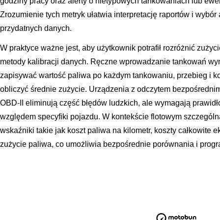
godziny pracy oraz alerty o nietypowych tankowaniach lub ewe
Zrozumienie tych metryk ułatwia interpretację raportów i wybór a
przydatnych danych.
W praktyce ważne jest, aby użytkownik potrafił rozróżnić zużyc
metody kalibracji danych. Ręczne wprowadzanie tankowań wym
zapisywać wartość paliwa po każdym tankowaniu, przebieg i ko
obliczyć średnie zużycie. Urządzenia z odczytem bezpośrednim 
OBD-II eliminują część błędów ludzkich, ale wymagają prawidłow
względem specyfiki pojazdu. W kontekście flotowym szczególn
wskaźniki takie jak koszt paliwa na kilometr, koszty całkowite e
zużycie paliwa, co umożliwia bezpośrednie porównania i prog