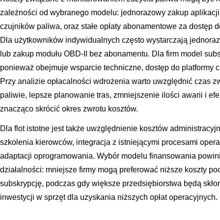
zależności od wybranego modelu: jednorazowy zakup aplikacji l
czujników paliwa, oraz stałe opłaty abonamentowe za dostęp d
Dla użytkowników indywidualnych często wystarczają jednora
lub zakup modułu OBD-II bez abonamentu. Dla firm model subs
ponieważ obejmuje wsparcie techniczne, dostęp do platformy ch
Przy analizie opłacalności wdrożenia warto uwzględnić czas zw
paliwie, lepsze planowanie tras, zmniejszenie ilości awarii i e
znacząco skrócić okres zwrotu kosztów.
Dla flot istotne jest także uwzględnienie kosztów administrac
szkolenia kierowców, integracja z istniejącymi procesami oper
adaptacji oprogramowania. Wybór modelu finansowania powini
działalności: mniejsze firmy mogą preferować niższe koszty po
subskrypcję, podczas gdy większe przedsiębiorstwa będą skł
inwestycji w sprzęt dla uzyskania niższych opłat operacyjnych.