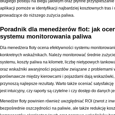
długiego postoju na biegu jałowym oraz płynne przyspieszanie
aplikacji pomoże w identyfikacji najbardziej kosztownych tras 
prowadzące do niższego zużycia paliwa.
Poradnik dla menedżerów flot: jak oce
systemu monitorowania paliwa
Dla menedżera floty ocena efektywności systemu monitorowani
konkretnych wskaźnikach. Należy monitorować średnie zużycie
systemu, koszty paliwa na kilometr, liczbę nietypowych tanko
oraz wskaźniki awaryjności pojazdów związane z problemami w
porównawcze między kierowcami i pojazdami dają wskazówki, 
przynoszą najlepsze rezultaty. Warto także oceniać satysfakcję
jest intuicyjny, czy raporty są czytelne i czy dostęp do danych
Menedżer floty powinien również uwzględniać ROI (zwrot z inwe
bezpośrednie oszczędności na paliwie, ale także redukcję kos