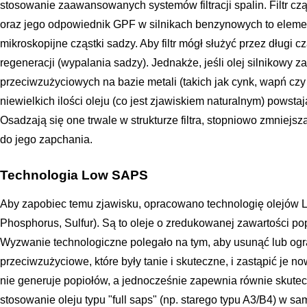
stosowanie zaawansowanych systemów filtracji spalin. Filtr czą
oraz jego odpowiednik GPF w silnikach benzynowych to element
mikroskopijne cząstki sadzy. Aby filtr mógł służyć przez długi
regeneracji (wypalania sadzy). Jednakże, jeśli olej silnikowy 
przeciwzużyciowych na bazie metali (takich jak cynk, wapń cz
niewielkich ilości oleju (co jest zjawiskiem naturalnym) powstają
Osadzają się one trwale w strukturze filtra, stopniowo zmniejs
do jego zapchania.
Technologia Low SAPS
Aby zapobiec temu zjawisku, opracowano technologię olejów 
Phosphorus, Sulfur). Są to oleje o zredukowanej zawartości popi
Wyzwanie technologiczne polegało na tym, aby usunąć lub ogra
przeciwzużyciowe, które były tanie i skuteczne, i zastąpić je 
nie generuje popiołów, a jednocześnie zapewnia równie skutec
stosowanie oleju typu "full saps" (np. starego typu A3/B4) w