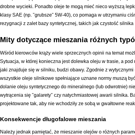
drobne wycieki. Ponadto oleje te mogą mieć nieco wyższą lep
klasy SAE (np. "grubsze" 5W-40), co pomaga w utrzymaniu ciśni
rezygnacji z zalet bazy syntetycznej, takich jak czystość silnika
Mity dotyczące mieszania różnych typ
Wśród kierowców krąży wiele sprzecznych opinii na temat możl
Sytuacja, w której konieczna jest dolewka oleju w trasie, a po
jaki znajduje się w silniku, budzi obawy. Zgodnie z wytycznymi
wszystkie oleje silnikowe spełniające uznane normy muszą być
dolanie oleju syntetycznego do mineralnego (lub odwrotnie) ni
wytrącenia się "galarety" czy natychmiastowej awarii silnika. 
projektowane tak, aby nie wchodziły ze sobą w gwałtowne rea
Konsekwencje długofalowe mieszania
Należy jednak pamiętać, że mieszanie olejów o różnych para