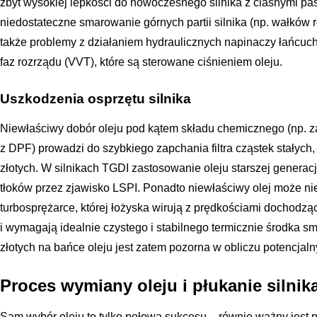
zbyt wysokiej lepkości do nowoczesnego silnika z ciasnymi
niedostateczne smarowanie górnych partii silnika (np. wałków 
także problemy z działaniem hydraulicznych napinaczy łańcu
faz rozrządu (VVT), które są sterowane ciśnieniem oleju.
Uszkodzenia osprzętu silnika
Niewłaściwy dobór oleju pod kątem składu chemicznego (np. z
z DPF) prowadzi do szybkiego zapchania filtra cząstek stałych, 
złotych. W silnikach TGDI zastosowanie oleju starszej generac
tłoków przez zjawisko LSPI. Ponadto niewłaściwy olej może n
turbosprężarce, której łożyska wirują z prędkościami dochodzą
i wymagają idealnie czystego i stabilnego termicznie środka s
złotych na bańce oleju jest zatem pozorna w obliczu potencjaln
Proces wymiany oleju i płukanie silnik
Sam wybór oleju to tylko połowa sukcesu – równie ważny jest 