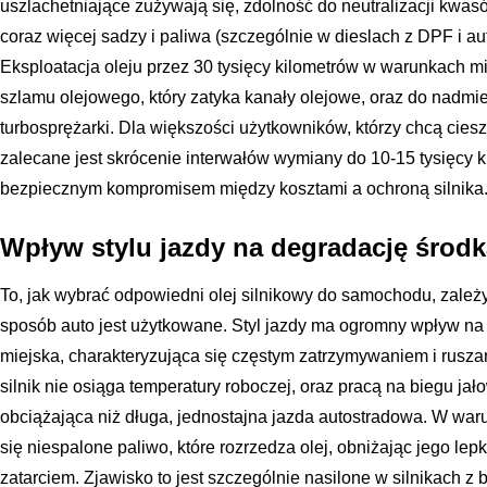
uszlachetniające zużywają się, zdolność do neutralizacji kwas
coraz więcej sadzy i paliwa (szczególnie w dieslach z DPF i au
Eksploatacja oleju przez 30 tysięcy kilometrów w warunkach m
szlamu olejowego, który zatyka kanały olejowe, oraz do nadmi
turbosprężarki. Dla większości użytkowników, którzy chcą ciesz
zalecane jest skrócenie interwałów wymiany do 10-15 tysięcy ki
bezpiecznym kompromisem między kosztami a ochroną silnika
Wpływ stylu jazdy na degradację środ
To, jak wybrać odpowiedni olej silnikowy do samochodu, zależy
sposób auto jest użytkowane. Styl jazdy ma ogromny wpływ na 
miejska, charakteryzująca się częstym zatrzymywaniem i ruszan
silnik nie osiąga temperatury roboczej, oraz pracą na biegu jało
obciążająca niż długa, jednostajna jazda autostradowa. W war
się niespalone paliwo, które rozrzedza olej, obniżając jego le
zatarciem. Zjawisko to jest szczególnie nasilone w silnikach 