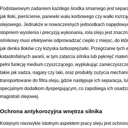
Podstawowym zadaniem każdego środka smarnego jest separacj
jak tłoki, pierścienie, panewki wału korbowego czy wałki rozrz
olejowego. Jednakże w nowoczesnych jednostkach napędowych
stopniem wysilenia i precyzją wykonania, rola oleju jest znaczni
silnikowy musi efektywnie odprowadzać ciepło z miejsc, do któr
jak denka tłoków czy łożyska turbosprężarki. Przegrzanie tyc
katastrofalnych awarii, w tym zatarcia silnika lub pęknięć mat
pełni funkcję medium czyszczącego, wypłukując zanieczyszcze
takie jak sadza, nagary czy laki, oraz produkty zużycia mecha
transportowane do filtra oleju, gdzie następuje ich separacja, 
specjalnym dodatkom dyspergującym, co zapobiega ich osadza
magistrali olejowej.
Ochrona antykorozyjna wnętrza silnika
Kolejnym niezwykle istotnym aspektem pracy oleju jest ochrona