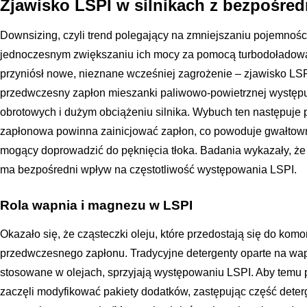
Zjawisko LSPI w silnikach z bezpośre
Downsizing, czyli trend polegający na zmniejszaniu pojemnośc
jednoczesnym zwiększaniu ich mocy za pomocą turbodoładowan
przyniósł nowe, nieznane wcześniej zagrożenie – zjawisko LSPI
przedwczesny zapłon mieszanki paliwowo-powietrznej występuj
obrotowych i dużym obciążeniu silnika. Wybuch ten następuj
zapłonowa powinna zainicjować zapłon, co powoduje gwałtowny
mogący doprowadzić do pęknięcia tłoka. Badania wykazały, że
ma bezpośredni wpływ na częstotliwość występowania LSPI.
Rola wapnia i magnezu w LSPI
Okazało się, że cząsteczki oleju, które przedostają się do kom
przedwczesnego zapłonu. Tradycyjne detergenty oparte na wa
stosowane w olejach, sprzyjają występowaniu LSPI. Aby temu 
zaczęli modyfikować pakiety dodatków, zastępując część det