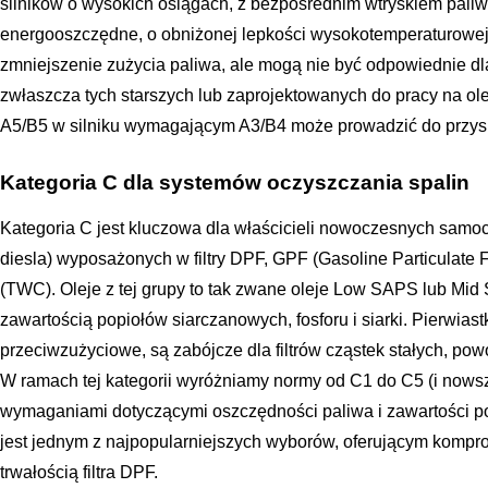
silników o wysokich osiągach, z bezpośrednim wtryskiem paliwa
energooszczędne, o obniżonej lepkości wysokotemperaturowej
zmniejszenie zużycia paliwa, ale mogą nie być odpowiednie dla
zwłaszcza tych starszych lub zaprojektowanych do pracy na ole
A5/B5 w silniku wymagającym A3/B4 może prowadzić do przy
Kategoria C dla systemów oczyszczania spalin
Kategoria C jest kluczowa dla właścicieli nowoczesnych sam
diesla) wyposażonych w filtry DPF, GPF (Gasoline Particulate Fil
(TWC). Oleje z tej grupy to tak zwane oleje Low SAPS lub Mid
zawartością popiołów siarczanowych, fosforu i siarki. Pierwiast
przeciwzużyciowe, są zabójcze dla filtrów cząstek stałych, po
W ramach tej kategorii wyróżniamy normy od C1 do C5 (i nowsz
wymaganiami dotyczącymi oszczędności paliwa i zawartości p
jest jednym z najpopularniejszych wyborów, oferującym kompro
trwałością filtra DPF.