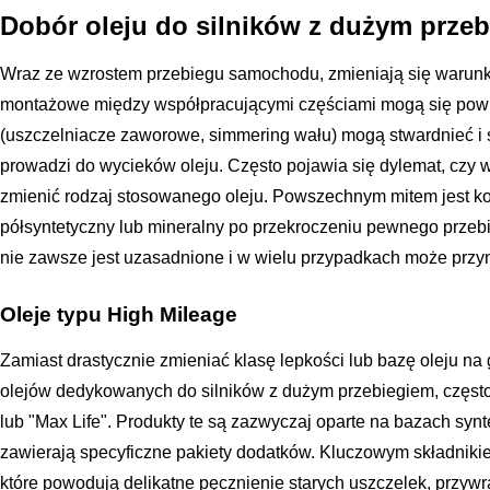
Dobór oleju do silników z dużym prze
Wraz ze wzrostem przebiegu samochodu, zmieniają się warunki
montażowe między współpracującymi częściami mogą się pow
(uszczelniacze zaworowe, simmering wału) mogą stwardnieć i s
prowadzi do wycieków oleju. Często pojawia się dylemat, czy w
zmienić rodzaj stosowanego oleju. Powszechnym mitem jest kon
półsyntetyczny lub mineralny po przekroczeniu pewnego przebie
nie zawsze jest uzasadnione i w wielu przypadkach może przyn
Oleje typu High Mileage
Zamiast drastycznie zmieniać klasę lepkości lub bazę oleju n
olejów dedykowanych do silników z dużym przebiegiem, częst
lub "Max Life". Produkty te są zazwyczaj oparte na bazach synt
zawierają specyficzne pakiety dodatków. Kluczowym składnikie
które powodują delikatne pęcznienie starych uszczelek, przywr