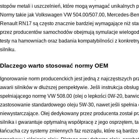
stopów metali i uszczelnień, które mogą wymagać unikalnych
Normy takie jak Volkswagen VW 504.00/507.00, Mercedes-Ben
Renault RN17 są często znacznie bardziej wymagające niż st
przez producentów samochodów obejmują symulacje wielogodz
testy na hamowniach oraz badania kompatybilności z konkretn
silniku.
Dlaczego warto stosować normy OEM
Ignorowanie norm producenckich jest jedną z najczęstszych p
awarii silników w dłuższej perspektywie. Jeśli instrukcja obsł
spełniającego normę VW 508.00 (olej o lepkości 0W-20, barwion
zastosowanie standardowego oleju 5W-30, nawet jeśli spełni
niewystarczające. Olej dedykowany przez producenta został p
silnika i gwarantuje optymalną współpracę z jego osprzętem, t
łańcucha czy systemy zmiennych faz rozrządu, które są bardzo