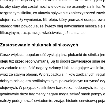
to, aby stary olej został możliwie dokładnie usunięty z silnik
rozgrzanym silniku, co ułatwia spływanie zanieczyszczeń zaw
olejem należy wymieniać filtr oleju, który gromadzi odseparo
starego filtra powoduje, że świeży olej natychmiast miesza si
filtracyjnym, tracąc swoje właściwości już na starcie.
Zastosowanie płukanek silnikowych
Coraz większą popularność zyskują tzw. płukanki do silnika (e
oleju tuż przed jego wymianą. Są to środki zawierające silne de
za zadanie rozpuścić nagary, szlamy i laki zalegające w silniku
wraz ze starym olejem. W przypadku silników zadbanych, regul
dobrym zabiegiem profilaktycznym, pozwalającym utrzymać czys
olejowych. W przypadku silników bardzo zaniedbanych, istnie
gwałtownie duże fragmenty nagaru mogą zatkać smok pompy ole
należy podejmować świadomie, znając historię serwisową poj