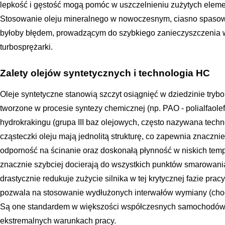
lepkość i gęstość mogą pomóc w uszczelnieniu zużytych elemen
Stosowanie oleju mineralnego w nowoczesnym, ciasno spasow
byłoby błędem, prowadzącym do szybkiego zanieczyszczenia wn
turbosprężarki.
Zalety olejów syntetycznych i technologia HC
Oleje syntetyczne stanowią szczyt osiągnięć w dziedzinie trybo
tworzone w procesie syntezy chemicznej (np. PAO - polialfaol
hydrokrakingu (grupa III baz olejowych, często nazywana techn
cząsteczki oleju mają jednolitą strukturę, co zapewnia znaczni
odporność na ścinanie oraz doskonałą płynność w niskich temp
znacznie szybciej docierają do wszystkich punktów smarowani
drastycznie redukuje zużycie silnika w tej krytycznej fazie pracy
pozwala na stosowanie wydłużonych interwałów wymiany (choć
Są one standardem w większości współczesnych samochodów,
ekstremalnych warunkach pracy.