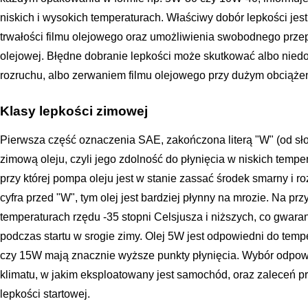
niskich i wysokich temperaturach. Właściwy dobór lepkości jes
trwałości filmu olejowego oraz umożliwienia swobodnego przep
olejowej. Błędne dobranie lepkości może skutkować albo nie
rozruchu, albo zerwaniem filmu olejowego przy dużym obciążen
Klasy lepkości zimowej
Pierwsza część oznaczenia SAE, zakończona literą "W" (od sło
zimową oleju, czyli jego zdolność do płynięcia w niskich temp
przy której pompa oleju jest w stanie zassać środek smarny i ro
cyfra przed "W", tym olej jest bardziej płynny na mrozie. Na p
temperaturach rzędu -35 stopni Celsjusza i niższych, co gwar
podczas startu w srogie zimy. Olej 5W jest odpowiedni do temp
czy 15W mają znacznie wyższe punkty płynięcia. Wybór odpowi
klimatu, w jakim eksploatowany jest samochód, oraz zaleceń 
lepkości startowej.