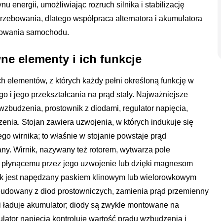
u energii, umożliwiając rozruch silnika i stabilizację
zebowania, dlatego współpraca alternatora i akumulatora
onowania samochodu.
ne elementy i ich funkcje
ch elementów, z których każdy pełni określoną funkcję w
 i jego przekształcania na prąd stały. Najważniejsze
e wzbudzenia, prostownik z diodami, regulator napięcia,
nia. Stojan zawiera uzwojenia, w których indukuje się
 wirnika; to właśnie w stojanie powstaje prąd
any. Wirnik, nazywany też rotorem, wytwarza pole
 płynącemu przez jego uzwojenie lub dzięki magnesom
nik jest napędzany paskiem klinowym lub wielorowkowym
zbudowany z diod prostowniczych, zamienia prąd przemienny
 V i ładuje akumulator; diody są zwykle montowane na
lator napięcia kontroluje wartość prądu wzbudzenia i