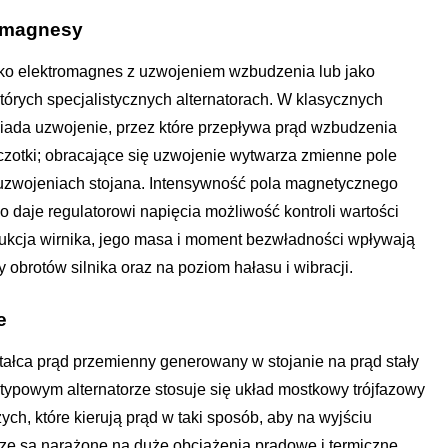
i magnesy
ako elektromagnes z uzwojeniem wzbudzenia lub jako
tórych specjalistycznych alternatorach. W klasycznych
iada uzwojenie, przez które przepływa prąd wzbudzenia
zczotki; obracające się uzwojenie wytwarza zmienne pole
 uzwojeniach stojana. Intensywność pola magnetycznego
 daje regulatorowi napięcia możliwość kontroli wartości
rukcja wirnika, jego masa i moment bezwładności wpływają
 obrotów silnika oraz na poziom hałasu i wibracji.
e
ztałca prąd przemienny generowany w stojanie na prąd stały
typowym alternatorze stosuje się układ mostkowy trójfazowy
ych, które kierują prąd w taki sposób, aby na wyjściu
cze są narażone na duże obciążenia prądowe i termiczne,