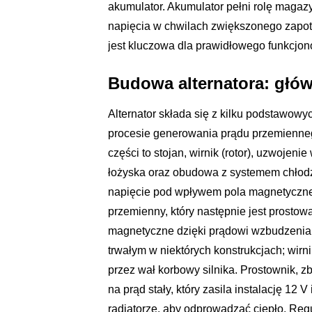
akumulator. Akumulator pełni rolę magazyn
napięcia w chwilach zwiększonego zapotr
jest kluczowa dla prawidłowego funkcj
Budowa alternatora: głów
Alternator składa się z kilku podstawowy
procesie generowania prądu przemiennego
części to stojan, wirnik (rotor), uzwojeni
łożyska oraz obudowa z systemem chłodze
napięcie pod wpływem pola magnetycznego
przemienny, który następnie jest prostow
magnetyczne dzięki prądowi wzbudzenia
trwałym w niektórych konstrukcjach; wir
przez wał korbowy silnika. Prostownik, 
na prąd stały, który zasila instalację 12
radiatorze, aby odprowadzać ciepło. Regu